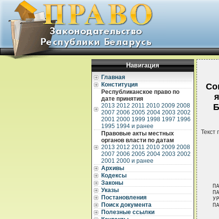
Навигация
Главная
Конституция
Со
Республиканское право по
я
дате принятия
2013
2012
2011
2010
2009
2008
Б
2007
2006
2005
2004
2003
2002
2001
2000
1999
1998
1997
1996
1995
1994 и ранее
Текст 
Правовые акты местных
органов власти по датам
2013
2012
2011
2010
2009
2008
2007
2006
2005
2004
2003
2002
2001
2000 и ранее
Архивы
Кодексы
Законы
ПАГАДНЕННЕ 
ПАМIЖ УРАДАМ РЭСПУБЛIКI БЕЛАРУСЬ I
УРАДАМ КIТАЙСКАЙ НАРОДНАЙ РЭСПУБЛIКI АБ
ПАВЕТРАНЫХ ЗНОСIНАХ *

_____________________________
     * Уступае ў сiлу 15 красавiка 1997 г.

     Урад Рэспублiкi  Беларусь i Урад  Кiтайскай Народнай Рэспублiкi
(якiя далей называюцца "Дагаворныя Бакi"),
     жадаючы  садзейнiчаць ажыццяўленню  дружалюбных кантактаў памiж
двума  iх  народамi  i  развiваць  узаемаадносiны  памiж  дзвюма  iх
краiнамi ў ў галiне грамадзянскай авiяцыi,
     з'яўляючыся ўдзельнiкамi Канвенцыi аб мiжнароднай грамадзянскай
авiяцыi, адкрытай для падпiсання ў Чыкага сёмага снежня 1944 года,
     пагадзiлiся ўсталяваць i ажыццявiць паветраныя зносiны памiж iх
адпаведнымi тэрыторыямi i за iх межамi наступным чынам:


                               Артыкул 1.
                               Азначэннi

     У мэтах гэтага Пагаднення, калi кантэкст не патрабуе iншага:

     (1) тэрмiн "авiяцыйныя ўлады" азначае ў адносiнах да Рэспублiкi
Беларусь Мiнiстэрства  транспарту i камунiкацый  Рэспублiкi Беларусь
або  любую  iншую  асобу  або  арганiзацыю,  упаўнаважаныя выконваць
функцыi, якiя  выконваюцца ў цяперашнi  час памянёнымi ўладамi;  а ў
адносiнах  да Кiтайскай  Народнай Рэспублiкi  - Галоўнае  Упраўленне
Грамадзянскай  авiяцыi  Кiтая  або   iншую  асобу  або  арганiзацыю,
упаўнаважаныя  выконваць  функцыi,  якiя  выконвае  ў  цяперашнi час
памянёнае Упраўленне;

     (2) тэрмiн  "Пагадненне" азначае гэта  Пагадненне i Дадатак  да
яго,  а  таксама  любыя  змяненнi  да  гэтага  Пагаднення i (або) да
Дадатку, прынятае ў адпаведнасцi з Артыкулам 18 гэтага Пагаднення;

     (3) тэрмiн "авiяпрадпрыемства"  азначае любое авiя-транспартнае
прадпрыемства, я
Указы
Постановления
Поиск документа
Полезные ссылки