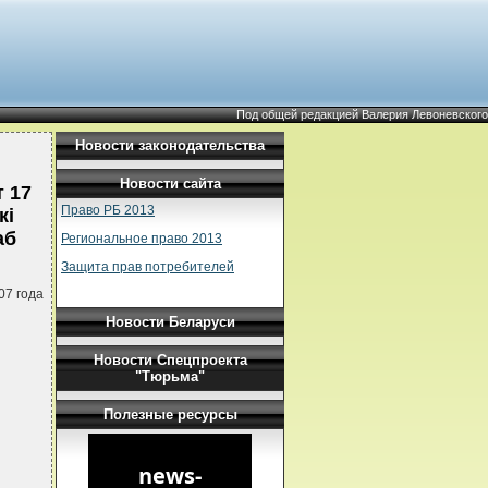
Под общей редакцией Валерия Левоневского
Новости законодательства
Новости сайта
 17
Право РБ 2013
кi
аб
Региональное право 2013
Защита прав потребителей
07 года
Новости Беларуси
Новости Спецпроекта
"Тюрьма"
Полезные ресурсы