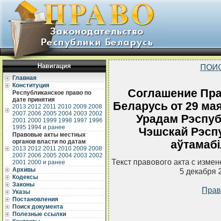
Навигация
ПОИ
Главная
Конституция
Соглашение Пра
Республиканское право по
дате принятия
Беларусь от 29 мая
2013
2012
2011
2010
2009
2008
2007
2006
2005
2004
2003
2002
Урадам Рэспубл
2001
2000
1999
1998
1997
1996
1995
1994 и ранее
Чэшскай Рэспу
Правовые акты местных
органов власти по датам
аўтамабi
2013
2012
2011
2010
2009
2008
2007
2006
2005
2004
2003
2002
Текст правового акта с изме
2001
2000 и ранее
Архивы
5 декабря 
Кодексы
Законы
Прав
Указы
Постановления
Поиск документа
Полезные ссылки