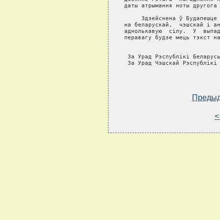
Преды
<