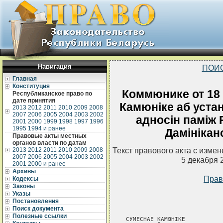
Навигация
ПОИ
Главная
Конституция
Коммюнике от 18 
Республиканское право по
дате принятия
Камюнiке аб уст
2013
2012
2011
2010
2009
2008
2007
2006
2005
2004
2003
2002
адносiн памiж 
2001
2000
1999
1998
1997
1996
1995
1994 и ранее
Дамiнiкан
Правовые акты местных
органов власти по датам
Текст правового акта с изме
2013
2012
2011
2010
2009
2008
2007
2006
2005
2004
2003
2002
5 декабря 
2001
2000 и ранее
Архивы
Прав
Кодексы
Законы
Указы
Постановления
Поиск документа
Полезные ссылки
СУМЕСНАЕ КАМЮНIКЕ
