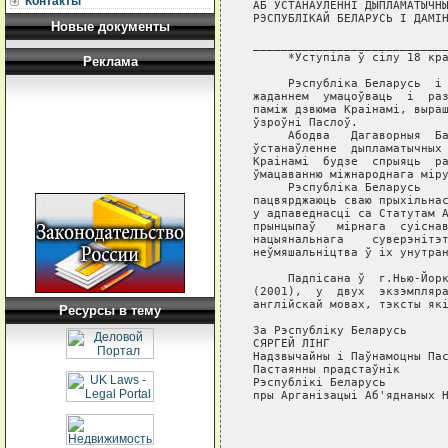
Контакты
АБ УСТАНАЎЛЕННI ДЫПЛАМАТЫЧНЫ
РЭСПУБЛIКАЙ БЕЛАРУСЬ I ДАМIН
Новые документы
____________________________
     *Уступiла ў сiлу 18 кра
Реклама
     Рэспублiка Беларусь  i 
жаданнем  умацоўваць  i  раз
памiж дзвюма Краiнамi, выраш
ўзроўнi Паслоў.

     Абодва   Дагаворныя  Ба
ўстанаўленне  дыпламатычных 
Краiнамi  будзе  спрыяць  ра
ўмацаванню мiжнароднага мiру
     Рэспублiка Беларусь    
пацвярджаюць сваю прыхiльнас
у адпаведнасцi са Статутам А
прынцыпаў   мiрнага  суiснав
нацыянальнага    суверэнiтэт
неўмяшальнiцтва ў iх унутран
     Падпiсана ў  г.Нью-Йорк
(2001),  у  двух  экзэмпляра
англiйскай мовах, тэксты якi
Ресурсы в тему
За Рэспублiку Беларусь      
СЯРГЕЙ ЛIНГ                 
Надзвычайны i Паўнамоцны Пас
Пастаянны прадстаўнiк       
Рэспублiкi Беларусь         
пры Арганiзацыi Аб'яднаных Н