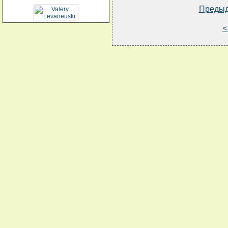
Преды
<