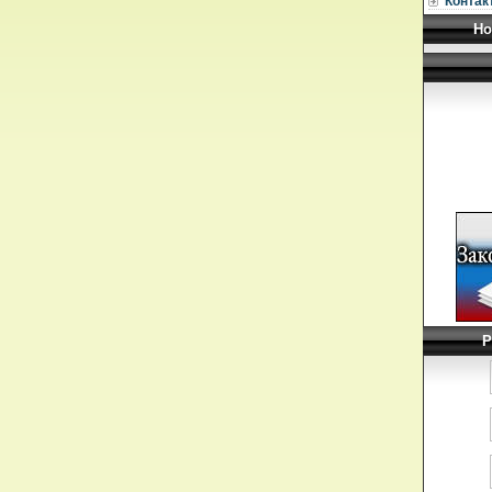
Контак
Но
Р