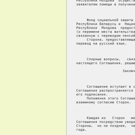
Республики Молдова  осуществ
заявителям помощи в получени
                            
     Фонд социальной зашиты 
Республики Беларусь и  Нацио
Республики  Молдова  предост
(о перемене места жительства
связанную с переводом пенсий
     Сторона, предоставляюща
перевод на русский язык.

                            
     Спорные вопросы,   связ
настоящего Соглашения, решаю
                      Заключ
                            
     Соглашение вступает в с
Соглашения распространяется 
его подписания.

     Положения этого Соглаше
взаимному согласию Сторон.

                            
     Каждая из   Сторон   мо
Соглашения посредством уведо
Стороны,  но не позднее,  че
года.
