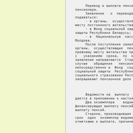
     Перевод и выплата пенси
пенсионера.

     Заявление   о  переводе
подаваться:

     - в органы,  осуществля
месту постоянного жительства
     - в Фонд социальной защ
защиты Республики Беларусь;

     - в  Национальную  касс
Молдова.

     После поступления заявл
органы,  осуществляющие  пен
прежнему месту жительства пр
с   указанием  срока,  по  к
заявление направляются  Стор
случае   обращения   пенсион
непосредственно в  Фонд  соц
социальной защиты  Республик
социального страхования Респ
запрашивают пенсионное дело 
                            
     Ведомости на  выплату  
дается в приложении к настоя
     Два экземпляра    ведом
финансирующая выплату пенсий
выплату пенсий.

     Сторона, производившая 
срок  один  экземпляр ведомо
отметками о выплате, причине
                            