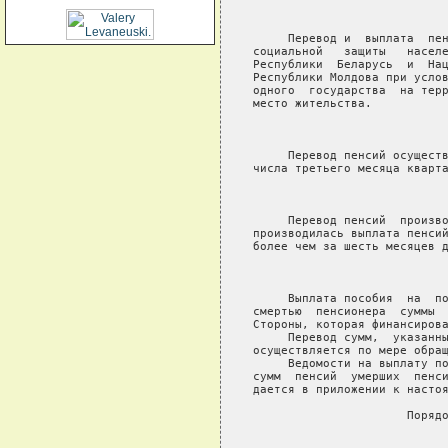
                            
     Перевод и  выплата  пен
социальной   защиты   населе
Республики  Беларусь  и  Нац
Республики Молдова при услов
одного  государства  на терр
место жительства.

                            
     Перевод пенсий осуществ
числа третьего месяца кварта
                            
     Перевод пенсий  произво
производилась выплата пенсий
более чем за шесть месяцев д
                            
     Выплата пособия  на  по
смертью  пенсионера  суммы  
Стороны, которая финансирова
     Перевод сумм,  указанны
осуществляется по мере обращ
     Ведомости на выплату по
сумм  пенсий  умерших  пенси
дается в приложении к настоя
                      Порядо
                            