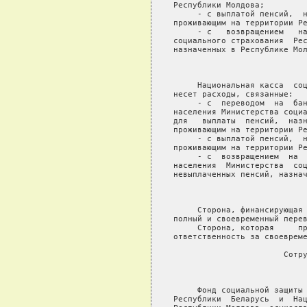
Республики Молдова;

     - с выплатой пенсий,  н
проживающим на территории Ре
     - с   возвращением   на
социального страхования  Рес
назначенных в Республике Мол
                            
     Национальная касса  соц
несет расходы, связанные:

     - с  переводом  на  бан
населения Министерства социа
для   выплаты  пенсий,  назн
проживающим на территории Ре
     - с выплатой пенсий,  н
проживающим на территории Ре
     - с  возвращением  на  
населения  Министерства  соц
невыплаченных пенсий, назнач
                            
     Сторона, финансирующая 
полный и своевременный перев
     Сторона, которая     пр
ответственность за своевреме
                       Сотру
                            
     Фонд социальной защиты 
Республики  Беларусь  и  Нац