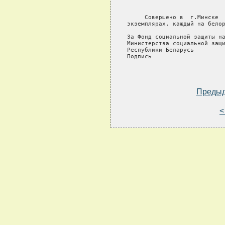
                            
     Совершено в  г.Минске  
экземплярах, каждый на белор
За Фонд социальной защиты на
Министерства социальной защи
Республики Беларусь         
Подпись                     
Преды
<