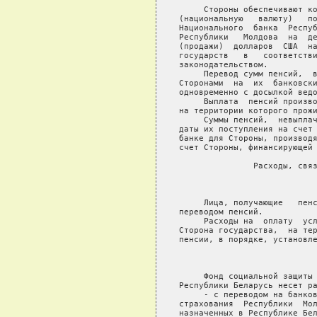
     Стороны обеспечивают ко
(национальную   валюту)   по
Национального  банка  Респуб
Республики   Молдова  на  де
(продажи)  долларов  США  на
государств   в   соответстви
законодательством.

     Перевод сумм пенсий,  в
Сторонами  на  их  банковски
одновременно с досылкой ведо
     Выплата  пенсий произво
на территории которого прожи
     Суммы пенсий,  невыплач
даты их поступления на счет 
банке для Стороны, производя
счет Стороны, финансирующей 
               Расходы, связ
                            
     Лица, получающие   пенс
переводом пенсий.

     Расходы на  оплату  усл
Сторона государства,  на тер
пенсии, в порядке, установле
                            
     Фонд социальной защиты 
Республики Беларусь несет ра
     - с переводом на банков
страхования  Республики  Мол
назначенных в Республике Бел