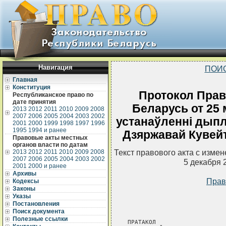
Навигация
ПОИ
Главная
Конституция
Протокол Прав
Республиканское право по
дате принятия
Беларусь от 25 
2013
2012
2011
2010
2009
2008
2007
2006
2005
2004
2003
2002
устанаўленнi дып
2001
2000
1999
1998
1997
1996
1995
1994 и ранее
Дзяржавай Кувейт
Правовые акты местных
органов власти по датам
Текст правового акта с изме
2013
2012
2011
2010
2009
2008
2007
2006
2005
2004
2003
2002
5 декабря 
2001
2000 и ранее
Архивы
Прав
Кодексы
Законы
Указы
Постановления
Поиск документа
Полезные ссылки
ПРАТАКОЛ
