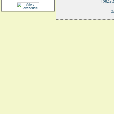
Преды
<