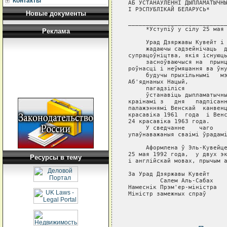
Контакты
АБ УСТАНАЎЛЕННI ДЫПЛАМАТЫЧНЫ
I РЭСПУБЛIКАЙ БЕЛАРУСЬ*

Новые документы
____________________________
     *Уступiў у сiлу 25 мая 
Реклама
     Урад Дзяржавы Кувейт i 
     жадаючы садзейнiчаць  д
супрацоўнiцтва, якiя iснуюць
     засноўваючыся на  прынц
роўнасцi i неўмяшання ва ўну
     будучы прыхiльнымi   мэ
Аб'яднаных Нацый,

     пагадзiлiся

     ўстанавiць дыпламатычны
краiнамi з   дня   падпiсанн
палажэннямi Венскай  канвенц
красавiка 1961  года  i Венс
24 красавiка 1963 года.

     У сведчанне    чаго    
упаўнаважаныя сваiмi ўрадамi
     Аформлена ў Эль-Кувейце
25 мая 1992 года,  у двух эк
Ресурсы в тему
i англiйскай мовах, прычым а
За Урад Дзяржавы Кувейт     
         Салем Аль-Сабах    
Намеснiк Прэм'ер-мiнiстра   
Мiнiстр замежных спраў
