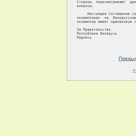
Стороны  пересматривают  дан
вопросы.

     Настоящее Соглашение со
экземплярах  на  белорусском
экземпляр имеет одинаковую с
За Правительство            
Республики Беларусь         
Подпись                     
Преды
<