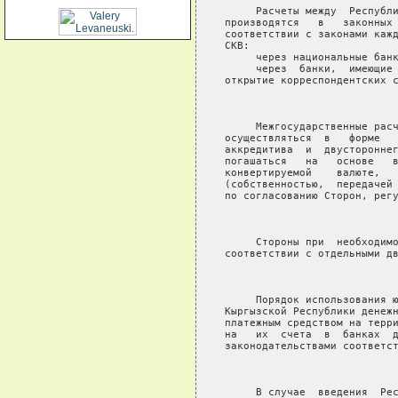
     Расчеты между  Республи
производятся   в   законных 
соответствии с законами кажд
СКВ:

     через национальные банк
     через  банки,  имеющие 
открытие корреспондентских с
                            
     Межгосударственные расч
осуществляться  в   форме   
аккредитива  и  двустороннег
погашаться   на   основе   в
конвертируемой    валюте,   
(собственностью,  передачей 
по согласованию Сторон, регу
                            
     Стороны при  необходимо
соответствии с отдельными дв
                            
     Порядок использования ю
Кыргызской Республики денежн
платежным средством на терри
на   их  счета  в  банках  д
законодательствами соответст
                            
     В случае  введения  Рес