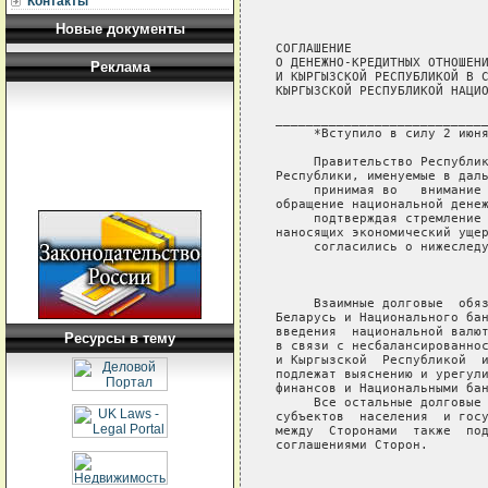
Контакты
Новые документы
СОГЛАШЕНИЕ

О ДЕНЕЖНО-КРЕДИТНЫХ ОТНОШЕНИ
Реклама
И КЫРГЫЗСКОЙ РЕСПУБЛИКОЙ В С
КЫРГЫЗСКОЙ РЕСПУБЛИКОЙ НАЦИО
____________________________
     *Вступило в силу 2 июня
     Правительство Республик
Республики, именуемые в даль
     принимая во   внимание 
обращение национальной денеж
     подтверждая стремление 
наносящих экономический ущер
     согласились о нижеследу
                            
     Взаимные долговые  обяз
Беларусь и Национального бан
введения  национальной валют
Ресурсы в тему
в связи с несбалансированнос
и Кыргызской  Республикой  и
подлежат выяснению и урегули
финансов и Национальными бан
     Все остальные долговые 
субъектов  населения  и госу
между  Сторонами  также  под
соглашениями Сторон.

                            