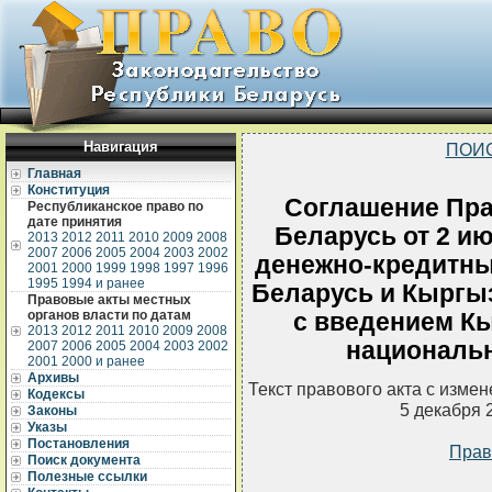
Навигация
ПОИ
Главная
Конституция
Соглашение Пра
Республиканское право по
дате принятия
Беларусь от 2 ию
2013
2012
2011
2010
2009
2008
2007
2006
2005
2004
2003
2002
денежно-кредитны
2001
2000
1999
1998
1997
1996
1995
1994 и ранее
Беларусь и Кыргыз
Правовые акты местных
органов власти по датам
с введением К
2013
2012
2011
2010
2009
2008
национальн
2007
2006
2005
2004
2003
2002
2001
2000 и ранее
Архивы
Текст правового акта с изме
Кодексы
5 декабря 
Законы
Указы
Постановления
Прав
Поиск документа
Полезные ссылки