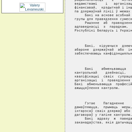
ведамствамi    i   арганiзац
фiнансавай,  крэдытнай i iнш
па дзяржаўнай лiнii ў межах 
     Бакi на аснове асобнай 
групы для правядзення сумесн
     Рашэнне  аб  правядзенн
адпаведнасцi  з  парадкам,  
Рэспублiкi Беларусь i Украiн
                            
     Бакi,  кiруючыся  дзеюч
абароне  дзяржаўнай  або  iн
забяспечваюць канфiдэнцыяльн
                            
     Бакi    абменьваюцца   
кантрольнай    дзейнасцi,   
квалiфiкацыi  cваiх  супрацо
арганiзацыi  i  правядзення 
Бакi  абменьваюцца  прафесiй
ажыццяўлення кантролю.

                            
     Гэтае    Пагадненне    
дамаўляюцца,  прымаць  меры,
iнтарэсаў сваiх дзяржаў або 
дагавораў у галiне кантролю.
     Бакi  адразу  ж  паведа
заканадаўства, якiя датычацц
                            