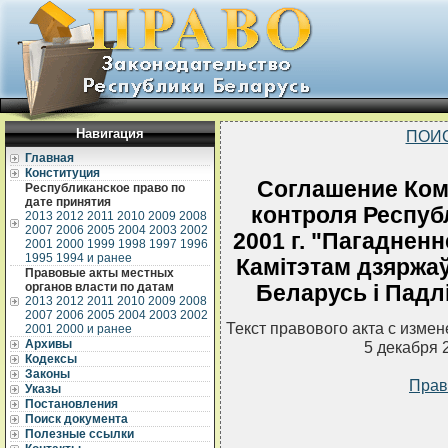
Навигация
ПОИ
Главная
Конституция
Соглашение Ком
Республиканское право по
дате принятия
контроля Респуб
2013
2012
2011
2010
2009
2008
2007
2006
2005
2004
2003
2002
2001 г. "Пагаднен
2001
2000
1999
1998
1997
1996
1995
1994 и ранее
Камiтэтам дзяржаў
Правовые акты местных
органов власти по датам
Беларусь i Падл
2013
2012
2011
2010
2009
2008
2007
2006
2005
2004
2003
2002
Текст правового акта с изме
2001
2000 и ранее
Архивы
5 декабря 
Кодексы
Законы
Прав
Указы
Постановления
Поиск документа
Полезные ссылки