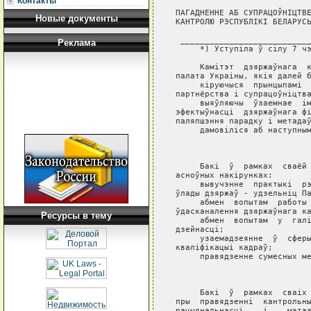
Контакты
ПАГАДНЕННЕ АБ СУПРАЦОЎНIЦТВЕ
Новые документы
КАНТРОЛЮ РЭСПУБЛIКI БЕЛАРУСЬ
 ___________________________
Реклама
     *) Уступiла ў сiлу 7 чэ
     Камiтэт  дзяржаўнага  к
палата Украiны, якiя далей б
     кiруючыся  прынцыпамi  
партнёрства i cупрацоўнiцтва
     выяўляючы  ўзаемнае  iм
эфектыўнасцi  дзяржаўнага фi
паляпшэння парадку i метадаў
     дамовiлiся аб наступным
                            
     Бакi  ў  рамках  сваёй 
асноўных накiрунках:

     вывучэнне  практыкi  рэ
ўлады дзяржаў - удзельнiц Па
     абмен  вопытам  работы 
ўдасканалення дзяржаўнага ка
Ресурсы в тему
     абмен  вопытам  у  галi
дзейнасцi;

     узаемадзеянне  ў  сферы
квалiфiкацыi кадраў;

     правядзенне сумесных ме
                            
     Бакi  ў  рамках  сваiх 
пры  правядзеннi  кантрольны
рацыянальнасцi    i    мэтаз