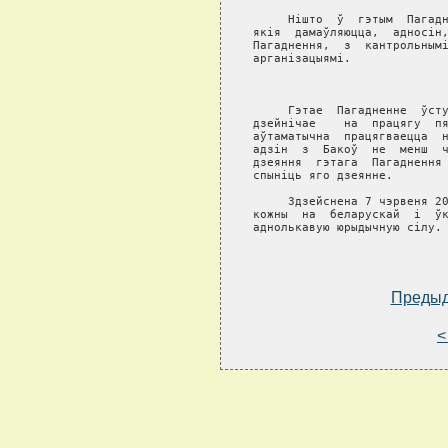
     Нiшто  ў  гэтым  Пагадн
якiя  дамаўляюцца,  адносiн,
Пагаднення,  з  кантрольнымi
арганiзацыямi.

                            
     Гэтае  Пагадненне  ўсту
дзейнiчае    на  працягу  пя
аўтаматычна  працягваецца  н
адзiн  з  Бакоў  не  менш  ч
дзеяння  гэтага  Пагаднення 
спынiць яго дзеянне.

     Здзейснена 7 чэрвеня 20
кожны  на  беларускай  i  ўк
аднолькавую юрыдычную сiлу.

Преды
<