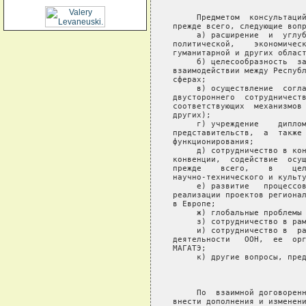
     Предметом  консультаций
прежде всего, следующие вопр
     а) расширение  и  углуб
политической,    экономическ
гуманитарной и других област
     б) целесообразность  за
взаимодействии между Республ
сферах;

     в) осуществление  согла
двустороннего  сотрудничеств
соответствующих  механизмов 
других);

     г) учреждение    диплом
представительств,  а  также 
функционирования;

     д) сотрудничество в кон
конвенции,  содействие  осущ
прежде    всего,    в    цел
научно-технического и культу
     е) развитие   процессов
реализации проектов регионал
в Европе;

     ж) глобальные проблемы 
     з) сотрудничество в рам
     и) сотрудничество в  ра
деятельности   ООН,  ее  орг
МАГАТЭ;

     к) другие вопросы, пред
                            
     По  взаимной договоренн
внести дополнения и изменени