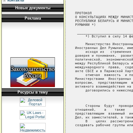
Контакты
Новые документы
ПРОТОКОЛ

О КОНСУЛЬТАЦИЯХ МЕЖДУ МИНИСТ
Реклама
РЕСПУБЛИКИ БЕЛАРУСЬ И МИНИСТ
РУМЫНИИ *)

 ___________________________
     *) Вступил в силу 14 фе
     Министерство Иностранны
Иностранных Дел Румынии, име
     исходя из   стремления 
доверия и понимания,  развит
политической,  экономической
между Республикой Беларусь и
международного  права,  соде
акте СБСЕ и в Парижской Харт
     отмечая  важность  и по
Министерствами  Иностранных 
вопросам,  представляющим  в
активного взаимодействия на 
     договорились о нижеслед
Ресурсы в тему
                            
     Стороны  будут  проводи
отношений,    а    также    
представляющим  взаимный  ин
Дел, их заместителей, а такж
     В    целях  рассмотрени
создавать рабочие группы или
                            