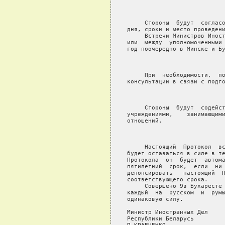
                            
     Стороны  будут  согласо
дня, сроки и место проведени
     Встречи Министров Иност
или  между  уполномоченными 
год поочередно в Минске и Бу
                            
     При  необходимости,  по
консультации в связи с подго
                            
     Стороны  будут  содейст
учреждениями,    занимающими
отношений.

                            
     Настоящий  Протокол  вс
будет оставаться в силе в те
Протокола  он  будет  автома
пятилетний  срок,  если  ни 
денонсировать   настоящий  П
соответствующего срока.

     Совершено 9в Бухаресте 
каждый  на  русском  и  румы
одинаковую силу.

Министр Иностранных Дел     
Республики Беларусь         