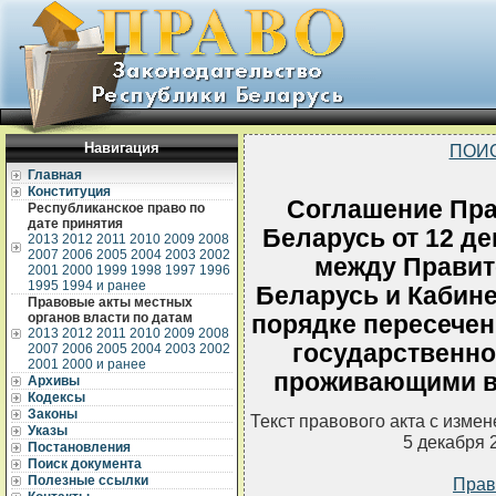
Навигация
ПОИ
Главная
Конституция
Соглашение Пра
Республиканское право по
дате принятия
Беларусь от 12 де
2013
2012
2011
2010
2009
2008
2007
2006
2005
2004
2003
2002
между Правит
2001
2000
1999
1998
1997
1996
1995
1994 и ранее
Беларусь и Кабин
Правовые акты местных
органов власти по датам
порядке пересечен
2013
2012
2011
2010
2009
2008
государственно
2007
2006
2005
2004
2003
2002
2001
2000 и ранее
проживающими в
Архивы
Кодексы
Законы
Текст правового акта с изме
Указы
5 декабря 
Постановления
Поиск документа
Полезные ссылки
Прав