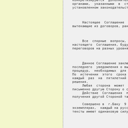
конкретизируются  дополнител
органами,  указанными  в  ст
установленном законодательст
                            
     Настоящее  Соглашение  
вытекающие из договоров, ран
                            
     Все  спорные  вопросы, 
настоящего  Соглашения, буду
переговоров на разных уровня
                            
     Данное Соглашение заклю
последнего  уведомления о вы
процедур,  необходимых  для 
По  истечении  этого  срока 
каждый  раз  на  пятилетний 
решения.

     Любая  сторона  может  
письменно другую Сторону о с
     Действие  Соглашения  п
получения другой Стороной та
     Совершено в  г.Баку  9 
экземплярах,  каждый на русс
тексты имеют одинаковую силу