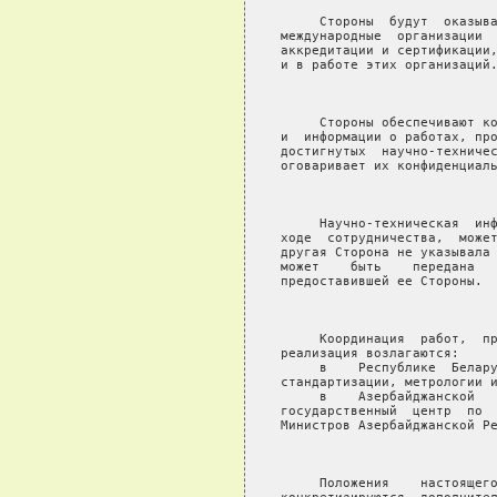
     Стороны  будут  оказыва
международные  организации  
аккредитации и сертификации,
и в работе этих организаций.
                            
     Стороны обеспечивают ко
и  информации о работах, про
достигнутых  научно-техничес
оговаривает их конфиденциаль
                            
     Научно-техническая  инф
ходе  сотрудничества,  может
другая Сторона не указывала 
может    быть    передана   
предоставившей ее Стороны.

                            
     Координация  работ,  пр
реализация возлагаются:

     в    Республике  Белару
стандартизации, метрологии и
     в    Азербайджанской   
государственный  центр  по  
Министров Азербайджанской Ре
                            
     Положения    настоящего