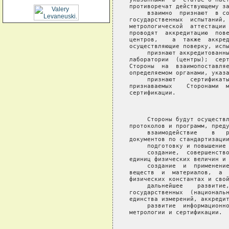
противоречат действующему за
     взаимно  признают  в со
государственных  испытаний, 
метрологической  аттестации 
проводят  аккредитацию  пове
центров,    а  также  аккред
осуществляющие поверку, испы
     признают аккредитованны
лаборатории  (центры);  серт
Стороны  на  взаимопоставляе
определяемом органами, указа
     признают    сертификаты
признаваемых    Сторонами  м
сертификации.

                            
     Стороны будут осуществл
протоколов и программ, преду
     взаимодействие    в   р
документов по стандартизации
     подготовку и повышение 
     создание,  совершенство
единиц физических величин и 
     создание  и  применение
веществ  и  материалов,  а  
физических константах и свой
     дальнейшее    развитие,
государственных  (национальн
единства измерений, аккредит
     развитие  информационно
метрологии и сертификации.

                            