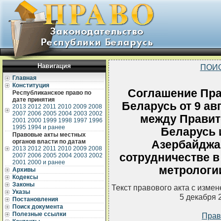
Навигация
ПОИ
Главная
Конституция
Соглашение Пра
Республиканское право по
дате принятия
Беларусь от 9 ав
2013
2012
2011
2010
2009
2008
2007
2006
2005
2004
2003
2002
между Правит
2001
2000
1999
1998
1997
1996
1995
1994 и ранее
Беларусь 
Правовые акты местных
органов власти по датам
Азербайджа
2013
2012
2011
2010
2009
2008
сотрудничестве в
2007
2006
2005
2004
2003
2002
2001
2000 и ранее
метрологи
Архивы
Кодексы
Законы
Текст правового акта с изме
Указы
5 декабря 
Постановления
Поиск документа
Полезные ссылки
Прав