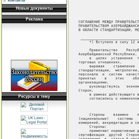
Контакты
Новые документы
Реклама
СОГЛАШЕНИЕ МЕЖДУ ПРАВИТЕЛЬСТ
ПРАВИТЕЛЬСТВОМ АЗЕРБАЙДЖАНСК
В ОБЛАСТИ СТАНДАРТИЗАЦИИ, МЕ
 ___________________________
     *) Вступило в силу 12 я
     Правительство    Респуб
Азербайджанской Республики, 
     в  целях  устранения  т
торговых отношениях,

     выражая    стремление  
стандартизации,  метрологии,
персонала  и  систем  качест
принятых    в    этих    обл
организациями,

     руководствуясь   эконом
Сторон,

     в рамках действующего в
Ресурсы в тему
     согласились о нижеизлож
                            
     Стороны    взаимно    п
(национальные)    системы   
измерений, аккредитации и се
     Стороны:

     применяют нормативные д
сертификации  другой  Сторон
указанными  в  статье 6 наст