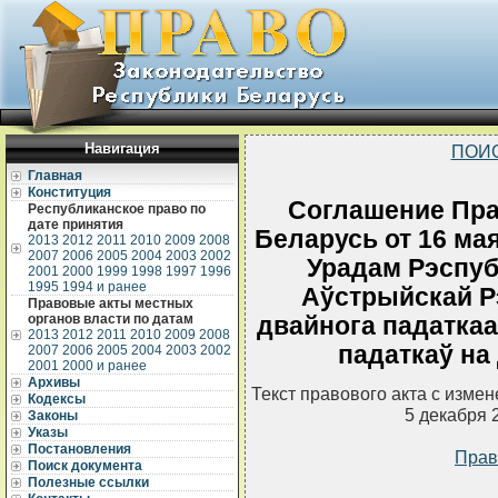
Навигация
ПОИ
Главная
Конституция
Соглашение Пра
Республиканское право по
дате принятия
Беларусь от 16 мая
2013
2012
2011
2010
2009
2008
2007
2006
2005
2004
2003
2002
Урадам Рэспубл
2001
2000
1999
1998
1997
1996
1995
1994 и ранее
Аўстрыйскай Рэ
Правовые акты местных
органов власти по датам
двайнога падаткаа
2013
2012
2011
2010
2009
2008
падаткаў на
2007
2006
2005
2004
2003
2002
2001
2000 и ранее
Архивы
Текст правового акта с изме
Кодексы
5 декабря 
Законы
Указы
Постановления
Прав
Поиск документа
Полезные ссылки