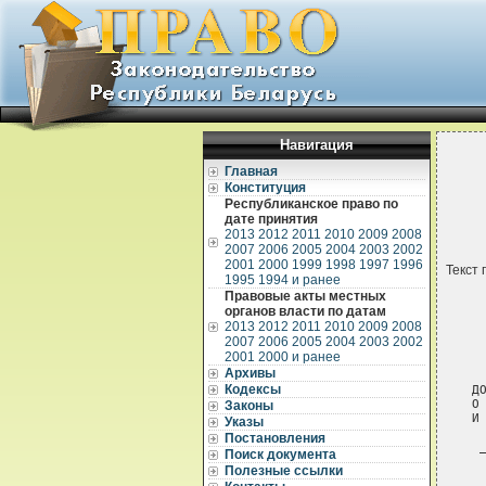
Навигация
Главная
Конституция
Республиканское право по
дате принятия
2013
2012
2011
2010
2009
2008
2007
2006
2005
2004
2003
2002
2001
2000
1999
1998
1997
1996
Текст 
1995
1994 и ранее
Правовые акты местных
органов власти по датам
2013
2012
2011
2010
2009
2008
2007
2006
2005
2004
2003
2002
2001
2000 и ранее
Архивы
Кодексы
ДОГОВОР
О ДРУЖБЕ И СОТРУДНИЧЕСТВЕ МЕЖДУ РЕСПУБЛИКОЙ БЕЛАРУСЬ
И РЕСПУБЛИКОЙ АРМЕНИЯ *)

 _____________________________
     *) Вступил в силу 14 марта 2002 г.

     Республика    Беларусь  и  Республика  Армения,  в   дальнейшем
именуемые Высокими Договаривающимися Сторонами,
     опираясь  на  существующие  связи,  дружественные  отношения  и
традиции взаимного уважения между их народами;
     убежденные  в  том,  что  дальнейшее  укрепление  дружественных
отношений  и  взаимовыгодного  сотрудничества  между  ними  отвечает
интересам  народов  обоих  государств  и  будет  наилучшим   образом
содействовать их всестороннему развитию и процветанию,
     считая, что исторические судьбы и благополучие обоих государств
неразрывно  связаны  с укреплением мира, безопасности и стабильности
как в Европе, так и во всем мире,
     желая   развивать  отношения  в  политической,   экономической,
культурной  и  других  областях в целях углубления взаимопонимания и
доверия между ними,
     стремясь  к  сотрудничеству  в  рамках  Содружества Независимых
Государств    и   исполненные  решимости  соблюдать   обязательства,
содержащиеся в документах, подписанных обоими государствами в рамках
СНГ,  в  частности,  Договора  о коллективной безопасности от 15 мая
1992 года,
     подтверждая    свою    приверженность   общепризнанным   нормам
международного    права,   целям  и  принципам  Устава   Организации
Объединенных  Наций,  положениям Хельсинкского Заключительного Акта,
Парижской хартии для новой Европы и других документов Организации по
безопасности и сотрудничеству в Европе,
     договорились о нижеследующем:

                              Статья 1

     Высокие  Договаривающиеся  Стороны основывают свои отношения на
взаимном  уважении,  доверии  и  согласии,  руководствуясь  при этом
принципами  уважения  государственного  суверенитета,  равноправия и
невмешательства во внутренние дела друг друга, неприменения силы или
угрозы силой, включая экономические и иные способы давления, мирного
урегулирования  споров,  соблюдения прав человека и основных свобод,
добросовестного  выполнения  обязательств по международному праву, а
также  иными  общепризнанными  принципами  и  нормами международного
права.

                              Статья 2

     Высокие    Договаривающиеся    Стороны   будут   способствовать
продолжению  процесса ограничения вооружений и разоружения, усилению
роли    Организации    Объединенных    наций   в  деле   поддержания
международного  мира  и  безопасности, созданию системы коллективной
безопасности  в  Европе,  принятию  мер  по  укреплению  доверия   и
безопасности  во  всем  мире,  а  также  стан
Законы
Указы
Постановления
Поиск документа
Полезные ссылки