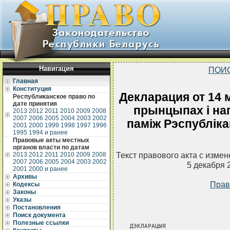
Навигация
ПОИ
Главная
Конституция
Декларация от 14 
Республиканское право по
дате принятия
прынцыпах i на
2013
2012
2011
2010
2009
2008
2007
2006
2005
2004
2003
2002
памiж Рэспублiка
2001
2000
1999
1998
1997
1996
1995
1994 и ранее
Правовые акты местных
органов власти по датам
Текст правового акта с изме
2013
2012
2011
2010
2009
2008
2007
2006
2005
2004
2003
2002
5 декабря 
2001
2000 и ранее
Архивы
Прав
Кодексы
Законы
Указы
Постановления
Поиск документа
Полезные ссылки
ДЭКЛАРАЦЫЯ
