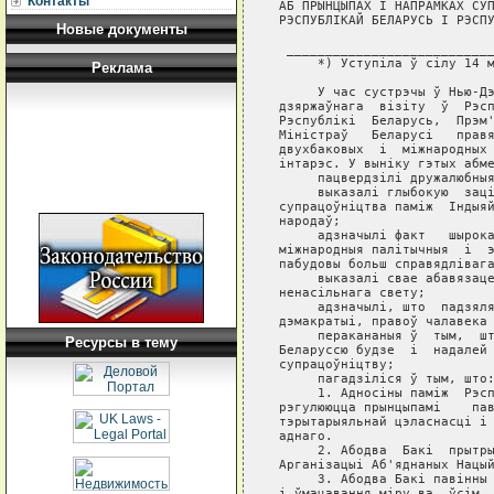
Контакты
АБ ПРЫНЦЫПАХ I НАПРАМКАХ СУП
РЭСПУБЛIКАЙ БЕЛАРУСЬ I РЭСПУ
Новые документы
 ___________________________
     *) Уступiла ў сiлу 14 м
Реклама
     У час сустрэчы ў Нью-Дэ
дзяржаўнага  вiзiту  ў  Рэсп
Рэспублiкi  Беларусь,  Прэм'
Мiнiстраў   Беларусi   правя
двухбаковых  i  мiжнародных 
iнтарэс. У вынiку гэтых абме
     пацвердзiлi дружалюбныя
     выказалi глыбокую  зацi
супрацоўнiцтва памiж  Iндыяй
народаў;

     адзначылi факт   шырока
мiжнародныя палiтычныя  i  э
пабудовы больш справядлiвага
     выказалi свае абавязаце
ненасiльнага свету;

     адзначылi, што  падзяля
дэмакратыi, правоў чалавека 
     перакананыя ў  тым,  шт
Ресурсы в тему
Беларуссю будзе  i  надалей 
супрацоўнiцтву;

     пагадзiлiся ў тым, што:
     1. Адносiны памiж  Рэсп
рэгулююцца прынцыпамi    пав
тэрытарыяльнай цэласнасцi i 
аднаго.

     2. Абодва  Бакi  прытры
Арганiзацыi Аб'яднаных Нацый
     3. Абодва Бакi павiнны 
i ўмацавання мiру ва  ўсiм  