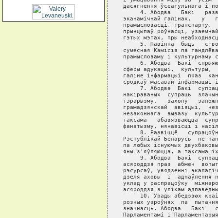
дасягнення ўсеагульнага i по
     4. Абодва   Бакi   разв
эканамiчнай галiнах,   у   г
прамысловасцi, транспарту,  
прынцыпаў роўнасцi, узаемнай
гэтых мэтах, пры неабходнасц
     5. Павiнна  быць   ство
сумесная Камiсiя па гандлёва
прамысловаму i культурнаму с
     6. Абодва  Бакi  спрыяю
сферы адукацыi,  культуры,  
галiне iнфармацыi  праз  кан
сродкаў масавай iнфармацыi i
     7. Абодва  Бакi  супрац
накiраваных  супраць  злачын
тэрарызму,   захопу   заложн
грамадзянскай  авiяцыi,  нез
незаконнага  вывазу  культур
таксама   абавязваюцца  супр
фанатызму, нянавiсцi i насiл
     8. Развiццё   супрацоўн
Рэспублiкай Беларусь  не нан
па любых iснуючых двухбаковы
яны з'яўляюцца, а таксама iх
     9. Абодва  Бакi  супрац
асяроддзя праз  абмен  вопыт
рэсурсаў, увядзеннi экалагiч
дзеля аховы  i  аднаўлення н
уклад у распрацоўку  мiжнаро
асяроддзя з улiкам адпаведны
     10. Урады абедзвюх краi
розных узроўнях  па  пытання
значнасць. Абодва   Бакi   с
Парламентамi i Парламентарыя