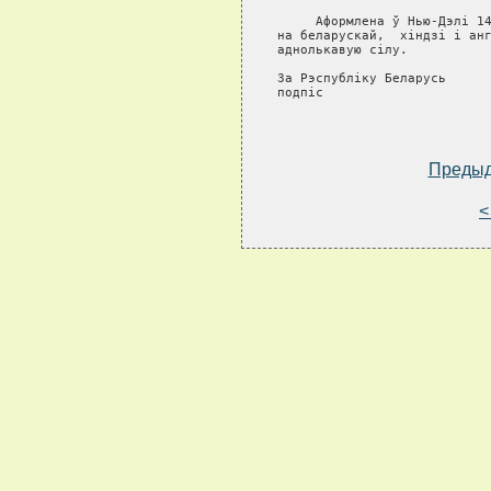
     Аформлена ў Нью-Дэлi 14
на беларускай,  хiндзi i анг
аднолькавую сiлу.

За Рэспублiку Беларусь      
подпiс                      
Преды
<