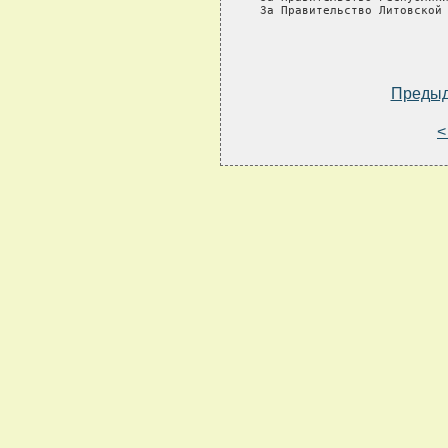
Преды
<