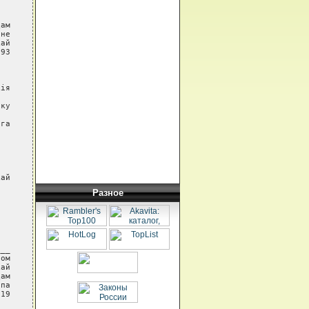
ам

не

ай

93

iя

ку

га

ай

Разное
__

ом

ай

ам

па

19
