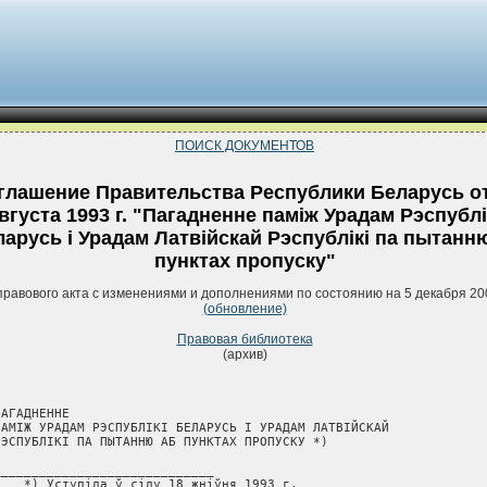
ПОИСК ДОКУМЕНТОВ
глашение Правительства Республики Беларусь от
вгуста 1993 г. "Пагадненне памiж Урадам Рэспублi
арусь i Урадам Латвiйскай Рэспублiкi па пытанн
пунктах пропуску"
правового акта с изменениями и дополнениями по состоянию на 5 декабря 20
(обновление)
Правовая библиотека
(архив)
АГАДНЕННЕ

ПАМIЖ УРАДАМ РЭСПУБЛIКI БЕЛАРУСЬ I УРАДАМ ЛАТВIЙСКАЙ

РЭСПУБЛIКI ПА ПЫТАННЮ АБ ПУНКТАХ ПРОПУСКУ *)

_____________________________

    *) Уступiла ў сiлу 18 жнiўня 1993 г.
