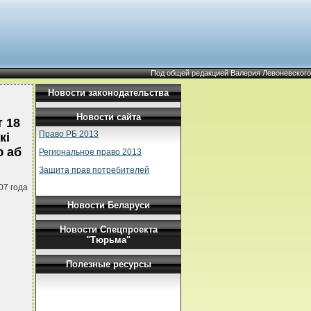
Под общей редакцией Валерия Левоневского
Новости законодательства
Новости сайта
 18
Право РБ 2013
кi
ю аб
Региональное право 2013
Защита прав потребителей
07 года
Новости Беларуси
Новости Спецпроекта
"Тюрьма"
Полезные ресурсы