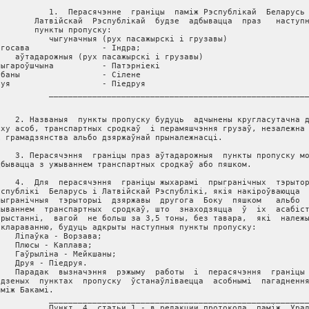
           1.  Перасячэнне  граніцы  паміж Рэспублікай  Беларусь 
        Латвійскай  Рэспублікай  будзе  адбывацца  праз   наступн
        пункты пропуску:

           чыгуначныя (рух пасажырскі і грузавы)

ігосава               - Індра;

    аўтадарожныя (рух пасажырскі і грузавы)

рыгароўшчына          - Патэрніекі

рбаны                 - Сілене

руя                   - Піедруя

           ______________________________________________________
    2. Названыя  пункты пропуску будуць  адчынены кругласутачна д
уху асоб, транспартных сродкаў  i перамяшчэння грузаў, незалежна 
х грамадзянства альбо дзяржаўнай прыналежнасцi.

    3. Перасячэння  гранiцы праз аўтадарожныя  пункты пропуску мо
дбывацца з ужываннем транспартных сродкаў або пяшком.

    4.  Для  перасячэння  граніцы жыхарамі  прыгранічных  тэрытор
эспублікі  Беларусь і Латвійскай Рэспублікі, якія накіроўваюцца  
рыгранічныя  тэрыторыі  дзяржавы  другога  Боку  пяшком   альбо  
жываннем  транспартных  сродкаў, што  знаходзяцца  ў  іх  асабіст
арыстанні,  вагой  не больш за 3,5 тоны, без тавара,  які  належы
эклараванню, будуць адкрыты наступныя пункты пропуску:

    Ліпаўка - Ворзава;

    Плюсы - Каплава;

    Гаўрыліна - Мейкшаны;

    Друя - Піедруя.

    Парадак  вызначэння  рэжыму  работы  і  перасячэння  граніцы 
адзеных  пунктах  пропуску  ўстанаўліваецца  асобнымі  пагаднення
аміж Бакамі. 

           ______________________________________________________
           Пункт  4  статьи 1 - в редакции протокола  паміж  Урад