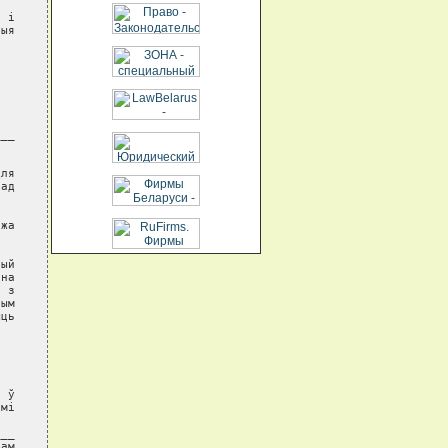
 і

ыя

__

ля

ад

жа

ый

на

 з

ым

ць

 ў

мі

__

ам
