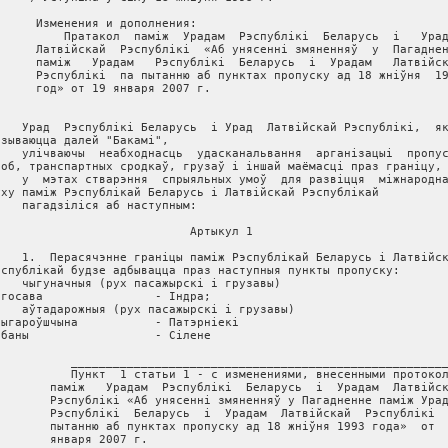
      Изменения и дополнения:

          Пратакол  паміж  Урадам  Рэспублікі  Беларусь  і   Урад
      Латвійскай  Рэспублікі  «Аб унясенні змяненняў  у  Пагаднен
      паміж   Урадам   Рэспублікі  Беларусь  і  Урадам   Латвійск
      Рэспублікі  па пытанню аб пунктах пропуску ад 18 жніўня  19
      год» от 19 января 2007 г.

    Урад  Рэспублiкi Беларусь  i Урад  Латвiйскай Рэспублiкi,  як
азываюцца далей "Бакамi",

    улiчваючы  неабходнасць  удасканальвання  арганiзацыi  пропус
соб, транспартных сродкаў, грузаў i iншай маёмасцi праз гранiцу,

    у  мэтах стварэння  спрыяльных умоў  для развiцця  мiжнародна
уху памiж Рэспублiкай Беларусь i Латвiйскай Рэспублiкай

    пагадзiлiся аб наступным:

                            Артыкул 1

    1.  Перасячэнне граніцы паміж Рэспублікай Беларусь і Латвійск
эспублікай будзе адбывацца праз наступныя пункты пропуску:

    чыгуначныя (рух пасажырскі і грузавы)

ігосава                - Індра;

    аўтадарожныя (рух пасажырскі і грузавы)

рыгароўшчына           - Патэрніекі

рбаны                  - Сілене

           ______________________________________________________
           Пункт  1 статьи 1 - с изменениями, внесенными протокол
        паміж   Урадам  Рэспублікі  Беларусь  і  Урадам  Латвійск
        Рэспублікі «Аб унясенні змяненняў у Пагадненне паміж Урад
        Рэспублікі  Беларусь  і  Урадам  Латвійскай  Рэспублікі  
        пытанню аб пунктах пропуску ад 18 жніўня 1993 года»  от  
        января 2007 г.
