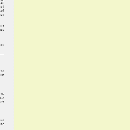
Аб

кі

аб

ря

ня

ць

зе

__

та

ню

ты

ых

ле

на

ве
