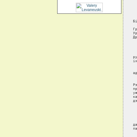
 
 
 
 
Б
 
Г
У
Д
 
 
р
i
 
а
 
Р
п
у
к
д
 
 
 
 
 
д
п
 
 