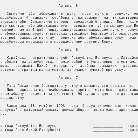
                            Артыкул 5

    Спыненне  або  абмежаванне  руху   праз  пункты  пропуску  мо
жыццяўляцца  ў  выпадку  сур'ёзнага  пагаршэння  на  iх санiтарна
тановiшча або  ўзнiкнення пагрозы грамадскай бяспецы.  Бок, якi м
амер спынiць  або абмежаваць рух, паведамляе  аб гэтым другому Бо
е меней, чым за 5 дзён перад запланаваным закрыццем пункту пропус
бо абмежаваннем руху. У выпадках стыхiйных бедстваў або экалагiчн
атастроф  закрыцце пунктаў  пропуску або  абмежаванне руху  праз 
жыццяўляецца неадкладна з паведамленнем другому Боку.

                            Артыкул 6

    Кiраўнiкi  пагранiчных служб  Рэспублiкi Беларусь  i Латвiйск
эспублiкi  па дамоўленасцi  памiж сабой  i ўзгадненню  з мытнымi 
ншымi   органамi  Бакоў   могуць  у   асобных  выпадках   дазволi
ерасячэнне гранiцы па-за межамi азначаных пунктаў пропуску.

                            Артыкул 7

    Гэта Пагадненне ўваходзiць у сiлу з моманту яго падпiсання.

    Яно  падпiсана на  неабмежаваны тэрмiн,  можа быць  дэнансава
ляхам абмену  нотамi i па сканчэннi  90 сутак з дня  яго дэнансац
трацiць сiлу.

    Заключана  18  жнiўня  1993  года  ў двух экземплярах, кожны 
еларускай i латышскай мовах, прычым абодва тэксты маюць аднолькав
лу.

За Урад Рэспублiкi Беларусь                 ______________ подпiс
За Урад Латвiйскай Рэспублiкi               ______________ подпiс