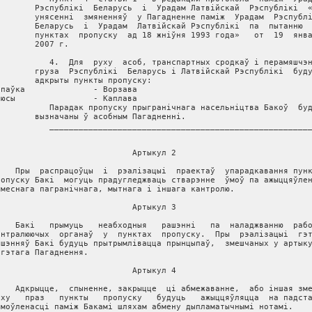
        Рэспублікі  Беларусь  і  Урадам Латвійскай  Рэспублікі  «
        унясенні  змяненняў  у Пагадненне паміж  Урадам  Рэспублі
        Беларусь  і  Урадам  Латвійскай Рэспублікі  па  пытанню  
        пунктах  пропуску  ад 18 жніўня 1993 года»   от  19  янва
        2007 г.

           4.  Для  руху  асоб, транспартных сродкаў і перамяшчэн
        груза  Рэспублікі  Беларусь і Латвійскай Рэспублікі  буду
        адкрыты пункты пропуску:

іпаўка              - Ворзава

люсы                - Каплава

           Парадак пропуску прыгранічнага насельніцтва Бакоў  буд
        вызначаны ў асобным Пагадненні.

           ______________________________________________________
                            Артыкул 2

    Пры  распрацоўцы  i  рэалiзацыi  праектаў  упарадкавання пунк
ропуску Бакi  могуць прадугледжваць стварэнне  ўмоў па ажыццяўлен
умеснага пагранiчнага, мытнага i iншага кантролю.

                            Артыкул 3

    Бакi   прымуць   неабходныя   рашэннi   па  наладжванню  рабо
антралюючых  органаў  у  пунктах  пропуску.  Пры  рэалiзацыi  гэт
ашэнняў Бакi будуць прытрымлiвацца прынцыпаў,  змешчаных у артыку
 гэтага Пагаднення.

                            Артыкул 4

    Адкрыцце,  спыненне, закрыцце  цi абмежаванне,  або iншая зме
уху   праз   пункты   пропуску   будуць   ажыццяўляцца  на падста
амоўленасцi памiж Бакамi шляхам абмену дыпламатычнымi нотамi.
