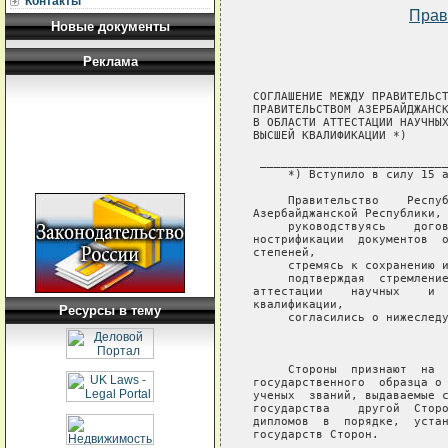
Контакты
Прав
Новые документы
Реклама
СОГЛАШЕНИЕ МЕЖДУ ПРАВИТЕЛЬСТ
ПРАВИТЕЛЬСТВОМ АЗЕРБАЙДЖАНСК
В ОБЛАСТИ АТТЕСТАЦИИ НАУЧНЫХ
ВЫСШЕЙ КВАЛИФИКАЦИИ *)

 ___________________________
     *) Вступило в силу 15 а
     Правительство    Респуб
Азербайджанской Республики, 
     руководствуясь    догов
нострификации  документов  о
степеней,

     стремясь к сохранению и
     подтверждая  стремление
аттестации    научных    и  
квалификации,

Ресурсы в тему
     согласились о нижеследу
                            
     Стороны  признают  на  
государственного  образца о 
ученых  званий, выдаваемые с
государства    другой  Сторо
дипломов  в  порядке,  устан
государств Сторон.
