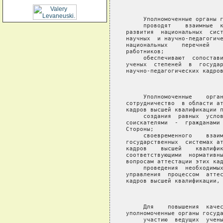
                            
     Уполномоченные органы г
     проводят    взаимные  к
развития  национальных  сист
научных  и научно-педагогиче
национальных    перечней    
работников;

     обеспечивают  сопостави
ученых  степеней  в  государ
научно-педагогических кадров
                            
     Уполномоченные    орган
сотрудничество  в области ат
кадров высшей квалификации п
     создания  равных  услов
соискателями  -  гражданами 
Стороны;

     своевременного    взаим
государственных  системах ат
кадров    высшей    квалифик
соответствующими  нормативны
вопросам аттестации этих кад
     проведения  необходимых
управления  процессом  аттес
кадров высшей квалификации, 
                            
     Для    повышения  качес
уполномоченные органы госуда
     участию  ведущих  учены