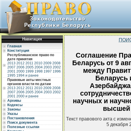
Навигация
ПОИ
Главная
Конституция
Соглашение Пра
Республиканское право по
дате принятия
Беларусь от 9 ав
2013
2012
2011
2010
2009
2008
2007
2006
2005
2004
2003
2002
между Правит
2001
2000
1999
1998
1997
1996
1995
1994 и ранее
Беларусь 
Правовые акты местных
органов власти по датам
Азербайджа
2013
2012
2011
2010
2009
2008
сотрудничестве
2007
2006
2005
2004
2003
2002
2001
2000 и ранее
научных и научн
Архивы
Кодексы
высшей
Законы
Указы
Постановления
Текст правового акта с изме
Поиск документа
5 декабря 
Полезные ссылки