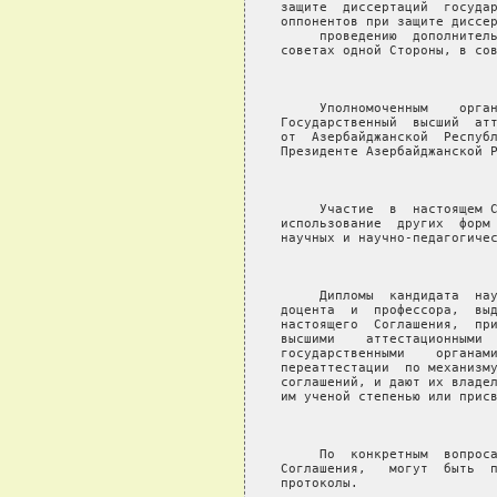
защите  диссертаций  государ
оппонентов при защите диссер
     проведению  дополнитель
советах одной Стороны, в сов
                            
     Уполномоченным    орган
Государственный  высший  атт
от  Азербайджанской  Республ
Президенте Азербайджанской Р
                            
     Участие  в  настоящем С
использование  других  форм 
научных и научно-педагогичес
                            
     Дипломы  кандидата  нау
доцента  и  профессора,  выд
настоящего  Соглашения,  при
высшими    аттестационными  
государственными    органами
переаттестации  по механизму
соглашений, и дают их владел
им ученой степенью или присв
                            
     По  конкретным  вопроса
Соглашения,   могут  быть  п
протоколы.
