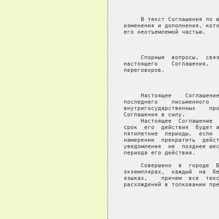
                            
     В текст Соглашения по в
изменения и дополнения, кото
его неотъемлемой частью.

                            
     Спорные  вопросы,  связ
настоящего    Соглашения,   
переговоров.

                            
     Настоящее    Соглашение
последнего    письменного   
внутригосударственных    про
Соглашения в силу.

     Настоящее  Соглашение  
срок  его  действия  будет а
пятилетние  периоды,  если  
намерении  прекратить  дейст
уведомления  не  позднее шес
периода его действия.

     Совершено  в  городе  Б
экземплярах,  каждый  на  бе
языках,    причем  все  текс
расхождений в толковании пре