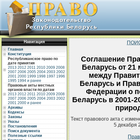
Навигация
ПОИ
Главная
Конституция
Соглашение Пра
Республиканское право по
дате принятия
Беларусь от 21 
2013
2012
2011
2010
2009
2008
2007
2006
2005
2004
2003
2002
между Правит
2001
2000
1999
1998
1997
1996
1995
1994 и ранее
Беларусь и Пра
Правовые акты местных
органов власти по датам
Федерации о п
2013
2012
2011
2010
2009
2008
Беларусь в 2001-2
2007
2006
2005
2004
2003
2002
2001
2000 и ранее
приро
Архивы
Кодексы
Законы
Текст правового акта с изме
Указы
5 декабря 
Постановления
Поиск документа
Полезные ссылки
Прав