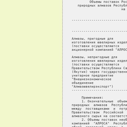
         Объемы поставок Рос
   природных алмазов Республ
                         на 
                            
----------------------------
                            
                            
----------------------------
Алмазы, пригодные для

изготовления ювелирных издел
(поставки осуществляются

акционерной компанией "АЛРОС
Алмазы, непригодные для

изготовления ювелирных издел
(поставки осуществляются

Правительством Республики Са
(Якутия) через государственн
унитарное предприятие

"Внешнеэкономическое

объединение

"Алмазювелирэкспорт")       
----------------------------
     Примечания:

     1. Окончательные  объем
природных  алмазов  Республи
между  поставщиками  и  потр
Правительством  Российской  
алмазного сырья на соответст
     2. Объемы поставок необ
компанией  "АЛРОСА"  Республ