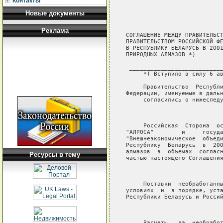
Контакты
Новые документы
Реклама
СОГЛАШЕНИЕ МЕЖДУ ПРАВИТЕЛЬСТ
ПРАВИТЕЛЬСТВОМ РОССИЙСКОЙ ФЕ
В РЕСПУБЛИКУ БЕЛАРУСЬ В 2001
ПРИРОДНЫХ АЛМАЗОВ *)

 ___________________________
     *) Вступило в силу 6 ав
     Правительство  Республи
Федерации, именуемые в дальн
     согласились о нижеследу
                            
     Российская  Сторона  ос
"АЛРОСА"        и     госуда
"Внешнеэкономическое  объеди
Республику  Беларусь  в  200
алмазов  в  объемах  согласн
Ресурсы в тему
частью настоящего Соглашения
                            
     Поставки  необработанны
условиях  и  в порядке, уста
Республики Беларусь и Россий
                            
     Расчеты   за  необработ