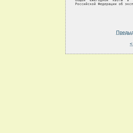
общей  ежегодной  квоты  в  
Российской Федерации об эксп
Преды
<