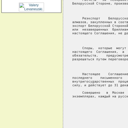
Белорусской Стороне, произво
                            
     Реэкспорт    Белорусско
алмазов, закупленных в соотв
экспорт Белорусской Стороной
или  незавершенных  бриллиан
настоящего Соглашения, не до
                            
     Споры,  которые  могут 
настоящего  Соглашения,  а  
обязательств,    предусмотре
разрешаться путем переговоро
                            
     Настоящее    Соглашение
последнего    письменного   
внутригосударственных  проце
силу, и действует до 31 дека
     Совершено   в  Москве  
экземплярах, каждый на русск
                            
                            
                            
                            
                            
                            