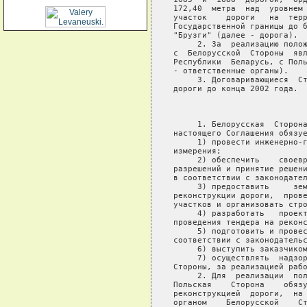
172,40  метра  над  уровнем 
участок    дороги   на  терр
Государственной границы до б
"Брузги" (далее - дорога).

     2. За  реализацию полож
с  Белорусской  Стороны  явл
Республики  Беларусь, с Поль
- ответственные органы).

     3. Договаривающиеся  Ст
дороги до конца 2002 года.

                            
     1. Белорусская  Сторона
настоящего Соглашения обязуе
     1) провести инженерно-г
измерения;

     2) обеспечить    своевр
разрешений и принятие решени
в соответствии с законодател
     3) предоставить     зем
реконструкции дороги,  прове
участков и организовать стро
     4) разработать   проект
проведения тендера на реконс
     5) подготовить и провес
соответствии с законодательс
     6) выступить заказчиком
     7) осуществлять  надзор
Стороны, за реализацией рабо
     2. Для  реализации  пол
Польская    Сторона    обязу
реконструкцией  дороги,  на 
органом    Белорусской    Ст