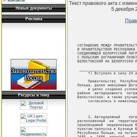
Контакты
Текст правового акта с изме
Новые документы
5 декабря 
Реклама
Прав
СОГЛАШЕНИЕ МЕЖДУ ПРАВИТЕЛЬСТ
И ПРАВИТЕЛЬСТВОМ РЕСПУБЛИКИ 
СОЕДИНЯЮЩЕЙ БЕЛОРУССКИЙ ПОГР
С ПОЛЬСКИМ ПОГРАНИЧНЫМ ПУНКТ
БЕЛОСТОКСКОЙ НА БЕЛОРУССКО-П
 ___________________________
     *) Вступило в силу 24 и
     Правительство  Республи
Польша, далее именуемые Дого
     в целях создания услови
районе  автодорожного  погра
Ресурсы в тему
Белостокская, а также улучше
     согласились о нижеследу
                            
     1. Автодорожный    погр
расположенный  на  территори
производимой  модернизации б
пунктом пропуска в Кузнице Б
Республики Польша, на погран
1685  и  1686  дорогой,  орд