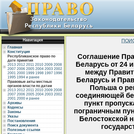
Навигация
ПОИ
Главная
Конституция
Соглашение Пра
Республиканское право по
дате принятия
Беларусь от 24 
2013
2012
2011
2010
2009
2008
2007
2006
2005
2004
2003
2002
между Правит
2001
2000
1999
1998
1997
1996
1995
1994 и ранее
Беларусь и Пра
Правовые акты местных
органов власти по датам
Польша о ре
2013
2012
2011
2010
2009
2008
соединяющей бе
2007
2006
2005
2004
2003
2002
2001
2000 и ранее
пункт пропуск
Архивы
Кодексы
пограничным пун
Законы
Указы
Белостокской н
Постановления
государс
Поиск документа
Полезные ссылки