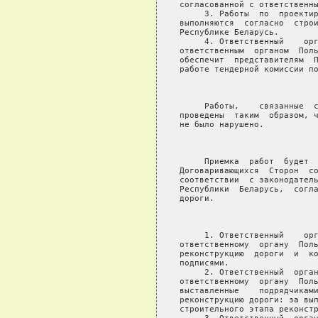
согласованной с ответственны
     3. Работы  по  проектир
выполняются  согласно  строи
Республике Беларусь.

     4. Ответственный    орг
ответственным  органом  Поль
обеспечит  представителям  П
работе тендерной комиссии по
                            
     Работы,    связанные  с
проведены  таким  образом, ч
не было нарушено.

                            
     Приемка  работ  будет  
Договаривающихся  Сторон  со
соответствии  с законодатель
Республики  Беларусь,  согла
дороги.

                            
     1. Ответственный    орг
ответственному  органу  Поль
реконструкцию  дороги  и  ко
подписями.

     2. Ответственный  орган
ответственному  органу  Поль
выставленные    подрядчиками
реконструкцию дороги: за вып
строительного этапа реконстр