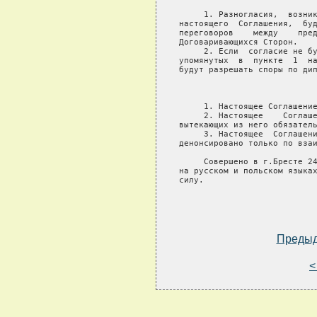
     1. Разногласия,  возник
настоящего  Соглашения,  буд
переговоров    между    пред
Договаривающихся Сторон.

     2. Если  согласие не бу
упомянутых  в  пункте  1  на
будут разрешать споры по дип
                            
     1. Настоящее Соглашение
     2. Настоящее    Соглаше
вытекающих из него обязатель
     3. Настоящее  Соглашени
денонсировано только по взаи
     Совершено в г.Бресте 24
на русском и польском языках
силу.

Преды
<