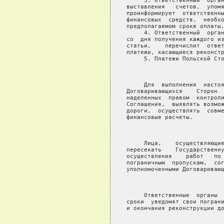
     3. Ответственный  орган
выставления   счетов,  упомя
проинформирует  ответственны
финансовых  средств,  необхо
предполагаемом сроке оплаты.
     4. Ответственный  орган
со  дня получения каждого из
статьи,    перечислит  ответ
платежи, касающиеся реконстр
     5. Платежи Польской Сто
                            
     Для  выполнения  настоя
Договаривающихся    Сторон  
наделенных  правом  контроли
Соглашения,  выявлять возмож
дороги,  осуществлять  совме
финансовые расчеты.

                            
     Лица,    осуществляющие
пересекать    Государственну
осуществления    работ   по 
пограничным  пропускам,  сог
уполномоченными Договаривающ
                            
     Ответственные  органы  
сроки  уведомят свои пограни
и окончания реконструкции до
                            