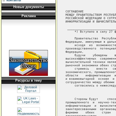
Контакты
Новые документы
СОГЛАШЕНИЕ

МЕЖДУ ПРАВИТЕЛЬСТВОМ РЕСПУБЛ
Реклама
РОССИЙСКОЙ ФЕДЕРАЦИИ О СОТРУ
ИНФОРМАТИЗАЦИИ И ВЫЧИСЛИТЕЛЬ
 ___________________________
     *) Вступило в силу 27 ф
     Правительство  Республи
Федерации, именуемые в дальн
     исходя  из  возможносте
производственного  потенциал
Федерации,

     будучи    убеждены    в
высокоэффективных  современн
вычислительной техники являе
рыночной экономики обеих стр
     стремясь    внести   св
экономического, промышленног
области    информатизации  и
и взаимовыгодной  основе  и 
Ресурсы в тему
сотрудничество между обеими 
     согласились о нижеследу
                            
     Стороны будут     спосо
промышленного  и  научно-тех
информатизации  и  вычислите
заинтересованными  организац
фирмами    обеих    стран   
законодательством.
