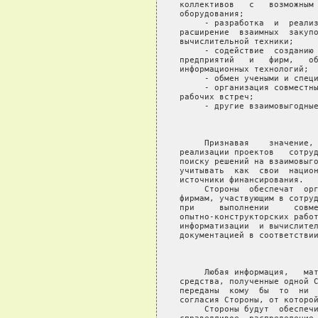
коллективов   с   возможным 
оборудования;

     - разработка  и  реализ
расширение  взаимных  закупо
вычислительной техники;

     - содействие  созданию 
предприятий   и   фирм,   об
информационных технологий;

     - обмен учеными и специ
     - организация совместны
рабочих встреч;

     - другие взаимовыгодные
                            
     Признавая    значение, 
реализации проектов   сотруд
поиску решений на взаимовыго
учитывать  как  свои  национ
источники финансирования.

     Стороны  обеспечат  орг
фирмам, участвующим в сотруд
при     выполнении     совме
опытно-конструкторских работ
информатизации  и вычислител
документацией в соответствии
                            
     Любая информация,   мат
средства, полученные одной С
переданы  кому  бы  то  ни  
согласия Стороны, от которой
     Стороны будут  обеспечи