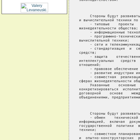
                            
     Стороны будут развивать
и вычислительной техники по 
     - типовые    проекты   
жизнедеятельности общества;

     - информационные технол
     - программно-технически
вычислительной техники;

     - сети и телекоммуникац
     - стандартизация  и  се
средств;

     - защита    отечественн
интеллектуальных   средств  
отношений;

     - правовое обеспечение 
     - развитие индустрии ин
     - совместная  реализаци
сферах жизнедеятельности общ
     Указанные    основные  
конкретизироваться  исполнит
договорной    основе    межд
объединениями, предприятиями
                            
     Стороны будут развивать
     - обмен    технической 
информацией,  включая  докум
государственной  политики  в
техники;

     - совместное планирован
и  опытно-конструкторских  р