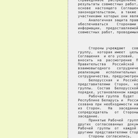
справедливое  распределение 
результаты совместных работ,
основе  настоящего  Соглашен
законодательством,  а также 
участниками которых они явля
     Аналогичная защита прав
обеспечиваться    Сторонами 
информации,  предоставляемой
совместных работ, проводимых
                            
     Стороны учреждают   сов
группу,  которая имеет  цель
Соглашения  и его условий,  
вносить  на  рассмотрение  П
Правительства   Российской  
взаимовыгодного   сотрудниче
реализацию   исполнительных 
сотрудничества, предусмотрен
     Белорусская  и  Российс
представителями  Сторон,  ко
группы.  Состав  Белорусской
порядке, установленном каждо
     Рабочая группа  будет  
Республике Беларусь и  Росси
созвана при необходимости на
из  Сторон.   На   заседании
сопредседатель   от  Стороны
заседание.

     Принятые Рабочей  групп
других  согласованных  докум
Рабочей  группы  от  каждой 
другими представителями Стор
     Стороны согласились,   