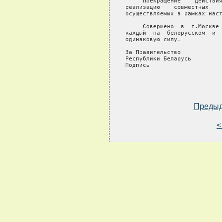
     Прекращение    действия
реализацию    совместных    
осуществляемых в рамках наст
     Совершено  в  г.Москве 
каждый  на  белорусском  и  
одинаковую силу.

За Правительство            
Республики Беларусь         
Подпись                     
Преды
<