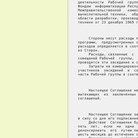
деятельности  Рабочей  групп
Фондом  информатизации Респу
Межправительственной   комис
вычислительной техники,  обр
области разработки, производ
техники от 23 декабря 1969 г
                            
     Стороны несут расходы п
программ,  предусмотренных с
расходов определяется в соот
из Сторон.

     Расходы, связанные  с  
совещаний Рабочей  группы,  
проводятся эти заседания и с
     Затраты на командировоч
участников  заседаний  и  со
части Рабочей группы в соотв
                            
     Настоящее Соглашение не
вытекающих  из  заключенных 
соглашений.

                            
     Настоящее Соглашение за
в силу со дня его подписания
     Действие  Соглашения бу
пять  лет,  если  ни  одна  
денонсировать  его  путем пи
шесть месяцев до истечения с