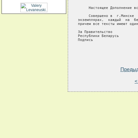
     Настоящее Дополнение вс
     Совершено в  г.Минске  
экземплярах,  каждый  на  бе
причем все тексты имеют один
За Правительство            
Республики Беларусь         
Подпись                     
                            
                            
Преды
<