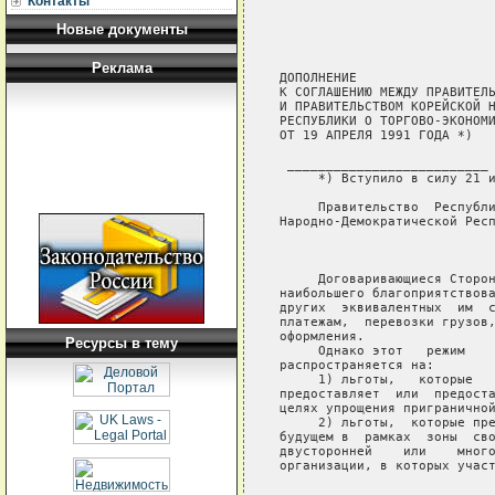
Контакты
Новые документы
Реклама
ДОПОЛНЕНИЕ

К СОГЛАШЕНИЮ МЕЖДУ ПРАВИТЕЛЬ
И ПРАВИТЕЛЬСТВОМ КОРЕЙСКОЙ Н
РЕСПУБЛИКИ О ТОРГОВО-ЭКОНОМИ
ОТ 19 АПРЕЛЯ 1991 ГОДА *)

 __________________________

     *) Вступило в силу 21 и
     Правительство  Республи
Народно-Демократической Респ
                            
     Договаривающиеся Сторон
наибольшего благоприятствова
других  эквивалентных  им  с
платежам,  перевозки грузов,
оформления.

Ресурсы в тему
     Однако этот   режим    
распространяется на:

     1) льготы,   которые   
предоставляет  или  предоста
целях упрощения приграничной
     2) льготы,  которые пре
будущем в  рамках  зоны  сво
двусторонней    или    много
организации, в которых участ
                            