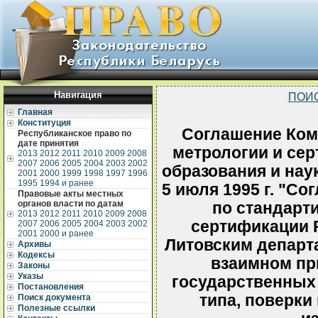
Навигация
ПОИ
Главная
Конституция
Соглашение Коми
Республиканское право по
дате принятия
метрологии и се
2013
2012
2011
2010
2009
2008
2007
2006
2005
2004
2003
2002
образования и нау
2001
2000
1999
1998
1997
1996
1995
1994 и ранее
5 июля 1995 г. "С
Правовые акты местных
органов власти по датам
по стандарти
2013
2012
2011
2010
2009
2008
сертификации 
2007
2006
2005
2004
2003
2002
2001
2000 и ранее
Литовским департ
Архивы
Кодексы
взаимном пр
Законы
Указы
государственных
Постановления
типа, поверки
Поиск документа
Полезные ссылки