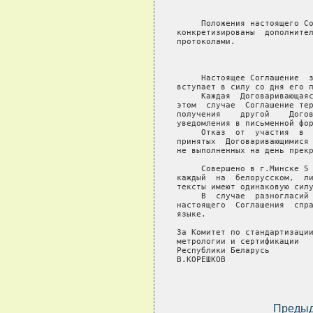
                            
     Положения настоящего Со
конкретизированы  дополнител
протоколами.

                            
     Настоящее Соглашение  з
вступает в силу со дня его п
     Каждая  Договаривающаяс
этом  случае  Соглашение тер
получения    другой    Догов
уведомления в письменной фор
     Отказ  от  участия  в  
принятых  Договаривающимися 
не выполненных на день прекр
     Совершено в г.Минске 5 
каждый  на  белорусском,  ли
тексты имеют одинаковую силу
     В  случае  разногласий 
настоящего  Соглашения  спра
языке.

За Комитет по стандартизации
метрологии и сертификации   
Республики Беларусь         
В.КОРЕШКОВ

Преды