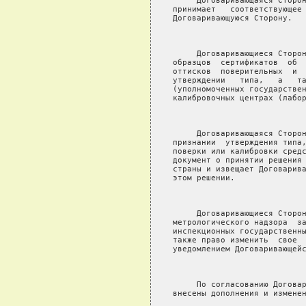
     Договаривающаяся Сторон
принимает   соответствующее 
Договаривающуюся Сторону.

                            
     Договаривающиеся Сторон
образцов  сертификатов  об  
оттисков  поверительных  и  
утверждении   типа,   а   та
(уполномоченных государствен
калибровочных центрах (лабор
                            
     Договаривающаяся Сторон
признании  утверждения типа,
поверки или калибровки средс
документ о принятии решения 
страны и извещает Договарива
этом решении.

                            
     Договаривающиеся Сторон
метрологического надзора  за
инспекционных государственны
также право изменить  свое  
уведомлением Договаривающейс
                            
     По согласованию Договар
внесены дополнения и изменен