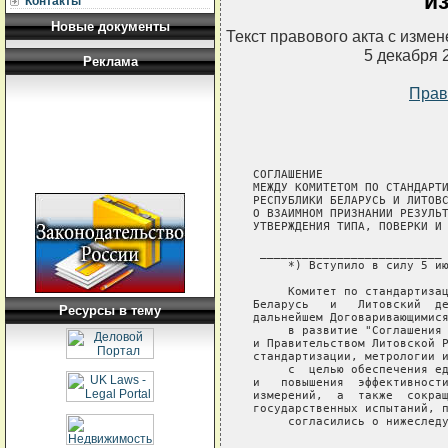
и
Контакты
Новые документы
Текст правового акта с изме
5 декабря 
Реклама
Прав
СОГЛАШЕНИЕ

МЕЖДУ КОМИТЕТОМ ПО СТАНДАРТИ
РЕСПУБЛИКИ БЕЛАРУСЬ И ЛИТОВС
О ВЗАИМНОМ ПРИЗНАНИИ РЕЗУЛЬТ
УТВЕРЖДЕНИЯ ТИПА, ПОВЕРКИ И 
 __________________________

     *) Вступило в силу 5 ию
     Комитет по стандартизац
Беларусь   и   Литовский  де
Ресурсы в тему
дальнейшем Договаривающимися
     в развитие "Соглашения 
и Правительством Литовской Р
стандартизации, метрологии и
     с  целью обеспечения ед
и   повышения  эффективности
измерений,  а  также  сокращ
государственных испытаний, п
     согласились о нижеследу
                            