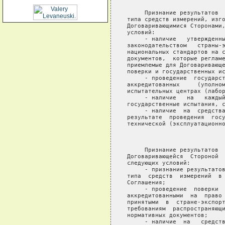
     Признание результатов  
типа средств измерений, изго
Договаривающимися Сторонами,
условий:

     - наличие   утвержденны
законодательством   страны-э
национальных стандартов на с
документов,  которые регламе
приемлемые для Договаривающе
поверки и государственных ис
     - проведение  государст
аккредитованных     (уполном
испытательных центрах (лабор
     - наличие   на   каждый
государственные испытания, с
     - наличие  на  средства
результате  проведения  госу
технической (эксплуатационно
                            
     Признание результатов  
Договаривающейся  Стороной  
следующих условий:

     - признание результатов
типа  средств  измерений  в 
Соглашения;

     - проведение  поверки  
аккредитованными  на  право 
принятыми  в  стране-экспорт
требованиям  распространяющи
нормативных документов;

     - наличие  на   средств