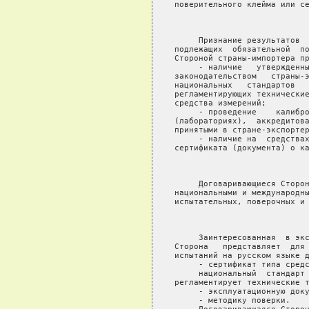
поверительного клейма или се
                            
     Признание результатов  
подлежащих  обязательной  по
Стороной страны-импортера пр
     - наличие   утвержденны
законодательством   страны-э
национальных   стандартов   
регламентирующих технические
средства измерений;

     - проведение    калибро
(лабораториях),  аккредитова
принятыми в стране-экспортер
     - наличие на  средствах
сертификата (документа) о ка
                            
     Договаривающиеся Сторон
национальными и международны
испытательных, поверочных и 
                            
     Заинтересованная  в экс
Сторона   представляет  для 
испытаний на русском языке д
     - сертификат типа средс
     национальный  стандарт 
регламентирует технические т
     - эксплуатационную доку
     - методику поверки.
