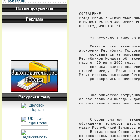
Контакты
Новые документы
СОГЛАШЕНИЕ

МЕЖДУ МИНИСТЕРСТВОМ ЭКОНОМИК
Реклама
И МИНИСТЕРСТВОМ ЭКОНОМИКИ РЕ
О СОТРУДНИЧЕСТВЕ *)

 ___________________________
     *) Вступило в силу 28 а
     Министерство  экономики
экономики Республики Молдова
     основываясь на положени
Республикой Молдова об  экон
годы от 29 июня 2000 года,

     придавая важное значени
связей   между   Министерств
Министерством экономики Респ
     договорились о нижеслед
                            
     Экономическое сотруднич
Ресурсы в тему
основе взаимной выгоды и доб
соглашениями и национальными
                            
     Стороны считают   важне
обсуждение  вопросов  двусто
между Республикой Беларусь и
     В этих целях Стороны бу
по конкретным направлениям с
видам производств, представл