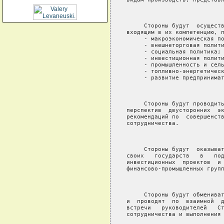
                            
     Стороны будут  осуществ
входящим в их компетенцию, п
     - макроэкономическая по
     - внешнеторговая полити
     - социальная политика;

     - инвестиционная полити
     - промышленность и сель
     - топливно-энергетическ
     - развитие предпринимат
                            
     Стороны будут проводить
перспектив  двусторонних  эк
рекомендаций по  совершенств
сотрудничества.

                            
     Стороны будут  оказыват
своих   государств   в   под
инвестиционных  проектов  и 
финансово-промышленных групп
                            
     Стороны будут обмениват
и  проводят  по  взаимной  д
встречи   руководителей   Ст
сотрудничества и выполнения 