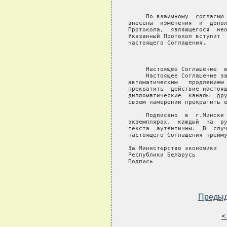
                            
     По взаимному  согласию 
внесены  изменения  и  допол
Протокола,  являющегося  нео
Указанный Протокол вступит  
настоящего Соглашения.

                            
     Настоящее Соглашение  в
     Настоящее Соглашение за
автоматическим   продлением 
прекратить  действие настоящ
дипломатические  каналы  дру
своем намерении прекратить е
     Подписано  в  г.Минске 
экземплярах,  каждый  на  ру
текста  аутентичны.  В  случ
настоящего Соглашения преиму
За Министерство экономики   
Республики Беларусь         
Подпись                     
Преды
<