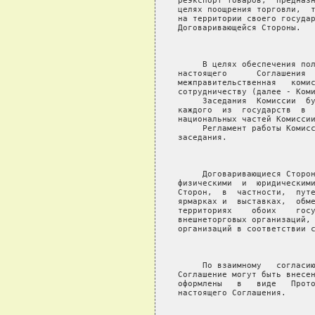
реэкспорт товаров,  предназн
целях поощрения торговли,  т
на территории своего государ
Договаривающейся Стороны.

                            
     В целях обеспечения пол
настоящего      Соглашения  
межправительственная   комис
сотрудничеству (далее - Коми
     Заседания  Комиссии  бу
каждого  из  государств  в  
национальных частей Комиссии
     Регламент работы Комисс
заседания.

                            
     Договаривающиеся Сторон
физическими  и  юридическими
Сторон,  в  частности,  путе
ярмарках и  выставках,  обме
территориях    обоих    госу
внешнеторговых организаций, 
организаций в соответствии с
                            
     По взаимному   согласию
Соглашение могут быть внесен
оформлены   в   виде   Прото
настоящего Соглашения.

                            