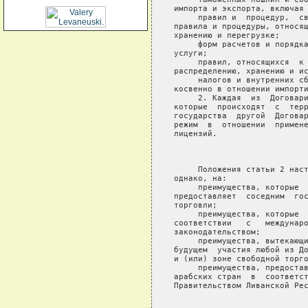
импорта и экспорта, включая 
     правил и  процедур,  св
правила и процедуры, относящ
хранению и перегрузке;

     форм расчетов и порядка
услуги;

     правил, относящихся  к 
распределению, хранению и ис
     налогов и внутренних сб
косвенно в отношении импорти
     2. Каждая  из  Договари
которые  происходят  с  терр
государства  другой  Договар
режим  в  отношении  примене
лицензий.

                            
     Положения статьи 2 наст
однако, на:

     преимущества, которые  
предоставляет  соседним  гос
торговли;

     преимущества, которые  
соответствии   с   междунаро
законодательством;

     преимущества, вытекающи
будущем  участия любой из До
и (или) зоне свободной торго
     преимущества, предостав
арабских стран  в  соответст
Правительством Ливанской Рес
                            