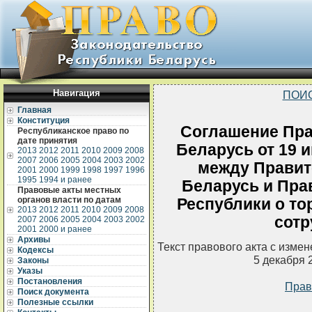
Навигация
ПОИ
Главная
Конституция
Соглашение Пра
Республиканское право по
дате принятия
Беларусь от 19 
2013
2012
2011
2010
2009
2008
2007
2006
2005
2004
2003
2002
между Правит
2001
2000
1999
1998
1997
1996
1995
1994 и ранее
Беларусь и Пра
Правовые акты местных
органов власти по датам
Республики о то
2013
2012
2011
2010
2009
2008
сотр
2007
2006
2005
2004
2003
2002
2001
2000 и ранее
Архивы
Текст правового акта с изме
Кодексы
5 декабря 
Законы
Указы
Постановления
Прав
Поиск документа
Полезные ссылки