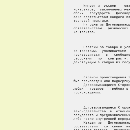
     Импорт и  экспорт  това
контрактов,  заключаемых меж
обоих   государств   Договар
законодательством каждого из
торговой практике.

     Ни одна из Договаривающ
обязательствам   физических 
контрактов.

                            
     Платежи за товары и усл
контрактами,  упоминаемыми  
производиться   в   свободно
сторонами   по   контракту, 
действующим в каждом из госу
                            
     Страной происхождения т
был произведен или подвергну
     Договаривающиеся Сторон
любых   товаров   требовать 
происхождении.

                            
     Договаривающиеся Сторон
законодательства  в  отношен
государств и предназначенных
либо после внутренней перера
     Каждая из   Договариваю
соответствии   со  своим  на