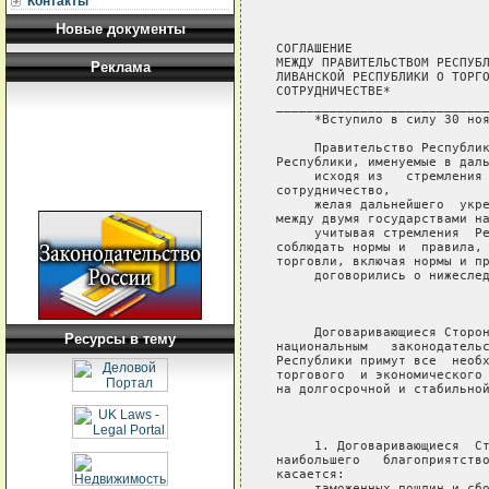
Контакты
Новые документы
СОГЛАШЕНИЕ

МЕЖДУ ПРАВИТЕЛЬСТВОМ РЕСПУБЛ
Реклама
ЛИВАНСКОЙ РЕСПУБЛИКИ О ТОРГО
СОТРУДНИЧЕСТВЕ*

____________________________
     *Вступило в силу 30 ноя
     Правительство Республик
Республики, именуемые в даль
     исходя из   стремления 
сотрудничество,

     желая дальнейшего  укре
между двумя государствами на
     учитывая стремления  Ре
соблюдать нормы и  правила, 
торговли, включая нормы и пр
     договорились о нижеслед
                            
     Договаривающиеся Сторон
Ресурсы в тему
национальным   законодательс
Республики примут все  необх
торгового  и экономического 
на долгосрочной и стабильной
                            
     1. Договаривающиеся  Ст
наибольшего   благоприятство
касается:

     таможенных пошлин и сбо