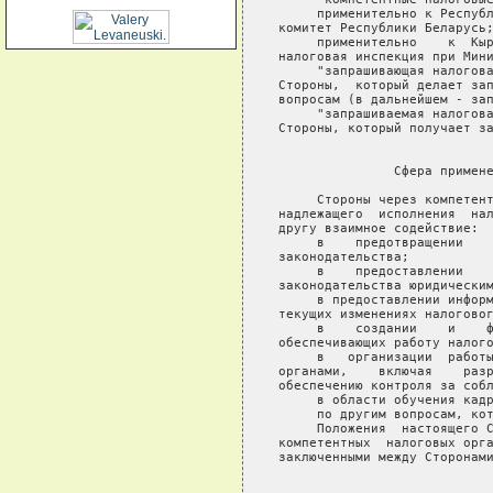
     применительно к Республ
комитет Республики Беларусь;
     применительно    к  Кыр
налоговая инспекция при Мини
     "запрашивающая налогова
Стороны,  который делает зап
вопросам (в дальнейшем - зап
     "запрашиваемая налогова
Стороны, который получает за
                            
               Сфера примене
     Стороны через компетент
надлежащего  исполнения  нал
другу взаимное содействие:

     в    предотвращении    
законодательства;

     в    предоставлении    
законодательства юридическим
     в предоставлении информ
текущих изменениях налоговог
     в    создании    и    ф
обеспечивающих работу налого
     в   организации  работы
органами,    включая    разр
обеспечению контроля за собл
     в области обучения кадр
     по другим вопросам, кот
     Положения  настоящего С
компетентных  налоговых орга
заключенными между Сторонами
                            