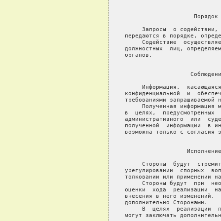
                            
                    Порядок 
     Запросы  о содействии, 
передаются в порядке, опреде
     Содействие  осуществляе
должностных  лиц, определяем
органов.

                            
                   Соблюдени
     Информация,  касающаяся
конфиденциальной  и  обеспеч
требованиями запрашиваемой н
     Полученная информация м
в  целях,  предусмотренных  
административного  или  суде
полученной  информации  в ин
возможна только с согласия з
                            
                  Исполнение
     Стороны  будут  стремит
урегулировании  спорных  воп
толковании или применении на
     Стороны будут  при  нео
оценки  хода  реализации  на
внесения в него изменений.  
дополнительно Сторонами.

     В  целях  реализации  п
могут заключать дополнительн