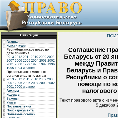
Навигация
ПОИ
Главная
Конституция
Соглашение Пра
Республиканское право по
дате принятия
Беларусь от 20 я
2013
2012
2011
2010
2009
2008
2007
2006
2005
2004
2003
2002
между Правит
2001
2000
1999
1998
1997
1996
1995
1994 и ранее
Беларусь и Пра
Правовые акты местных
органов власти по датам
Республики о со
2013
2012
2011
2010
2009
2008
помощи по в
2007
2006
2005
2004
2003
2002
2001
2000 и ранее
налогового
Архивы
Кодексы
Законы
Текст правового акта с изме
Указы
5 декабря 
Постановления
Поиск документа
Полезные ссылки
Прав