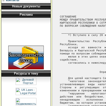
Контакты
Новые документы
Реклама
СОГЛАШЕНИЕ

МЕЖДУ ПРАВИТЕЛЬСТВОМ РЕСПУБЛ
КЫРГЫЗСКОЙ РЕСПУБЛИКИ О СОТР
ПО ВОПРОСАМ СОБЛЮДЕНИЯ НАЛОГ
 __________________________

     *) Вступило в силу 20 я
     Правительство  Республи
Республики,

     исходя  из  важности  м
Беларусь и Кыргызской Респуб
помощи по вопросам соблюдени
     желая в этих целях оказ
содействие,

     согласились о нижеследу
                            
                        Опре
Ресурсы в тему
     Для целей настоящего Со
     "налоговое  законодател
устанавливающих  виды  налог
Стороны  и  регулирующих  от
изменением и прекращением на
     "нарушение    налоговог
действие  или  бездействие, 
ненадлежащем    исполнении  
бюджетом, за которое установ
     "компетентные налоговые