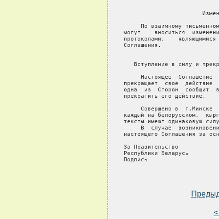
                            
                       Измен
     По взаимному письменном
могут    вноситься  изменени
протоколами,    являющимися 
Соглашения.

                            
   Вступление в силу и прекр
     Настоящее  Соглашение  
прекращает  свое  действие  
одна  из  Сторон  сообщит  в
прекратить его действие.

     Совершено в  г.Минске  
каждый на белорусском,  кырг
тексты имеют одинаковую силу
     В  случае  возникновени
настоящего Соглашения за осн
За Правительство            
Республики Беларусь         
Подпись                     
Преды
<