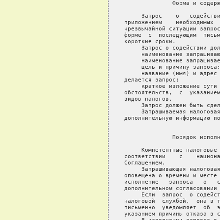
              Форма и содерж
     Запрос    о   содействи
приложением    необходимых  
чрезвычайной ситуации запрос
форме  с  последующим  письм
короткие сроки.

     Запрос о содействии дол
     наименование запрашиваю
     наименование запрашивае
     цель и причину запроса;
     название (имя) и адрес 
делается запрос;

     краткое изложение сути 
обстоятельств,  с  указанием
видов налогов.

     Запрос должен быть сдел
     Запрашиваемая налоговая
дополнительную информацию по
                            
              Порядок исполн
     Компетентные налоговые 
соответствии    с    национа
Соглашением.

     Запрашивающая налоговая
оповещена о времени и месте 
исполнение   запроса   о   с
дополнительном согласовании 
     Если  запрос  о содейст
налоговой  службой,  она в т
письменно  уведомляет  об  э
указанием причины отказа в с