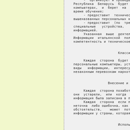
     -  организует и проведе
Республика  Беларусь  будет 
компьютерах,  и  берет  на  
время обучения;

     - предоставит  техничес
вышеназванных персональных к
     - предоставит  (по  тре
специальные   устройства,   
информацией.

     Указанная  выше  деятел
Информации  итальянской  пол
компетентность и техническое
                            
                      Класси
     Каждая  сторона  будет 
персональные компьютеры, уст
виды   информации,  интересу
незаконным перевозкам наркот
                            
                 Внесение и 
     Каждая  сторона позабот
они  устарели,  или  когда  
информация была записана в п
     Каждая  сторона  если п
неточна  либо ошибочна, как 
обстоятельств,    может  пот
информации у страны, которая
                            
                      Исполь