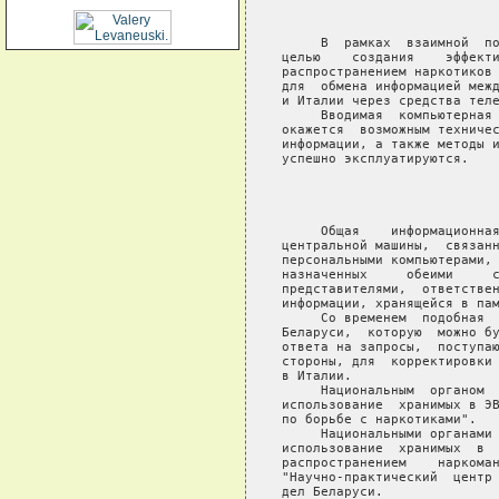
                            
     В  рамках  взаимной  по
целью    создания    эффекти
распространением наркотиков 
для  обмена информацией межд
и Италии через средства теле
     Вводимая  компьютерная 
окажется  возможным техничес
информации, а также методы и
успешно эксплуатируются.

                            
                            
     Общая    информационная
центральной машины,  связанн
персональными компьютерами, 
назначенных     обеими     с
представителями,  ответствен
информации, хранящейся в пам
     Со временем  подобная  
Беларуси,  которую  можно бу
ответа на запросы,  поступаю
стороны, для  корректировки 
в Италии.

     Национальным  органом  
использование  хранимых в ЭВ
по борьбе с наркотиками".

     Национальными органами 
использование  хранимых  в  
распространением    наркоман
"Научно-практический  центр 
дел Беларуси.
