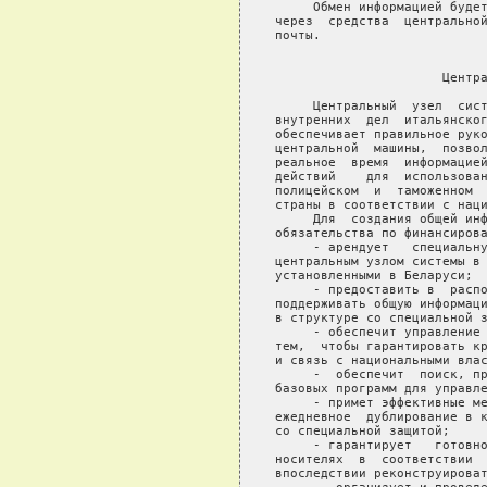
     Обмен информацией будет
через  средства  центральной
почты.

                            
                      Центра
     Центральный  узел  сист
внутренних  дел  итальянског
обеспечивает правильное руко
центральной  машины,  позвол
реальное  время  информацией
действий    для  использован
полицейском  и  таможенном  
страны в соответствии с наци
     Для  создания общей инф
обязательства по финансирова
     - арендует   специальну
центральным узлом системы в 
установленными в Беларуси;

     - предоставить в  распо
поддерживать общую информаци
в структуре со специальной з
     - обеспечит управление 
тем,  чтобы гарантировать кр
и связь с национальными влас
     -  обеспечит  поиск, пр
базовых программ для управле
     - примет эффективные ме
ежедневное  дублирование в к
со специальной защитой;

     - гарантирует   готовно
носителях  в  соответствии  
впоследствии реконструироват