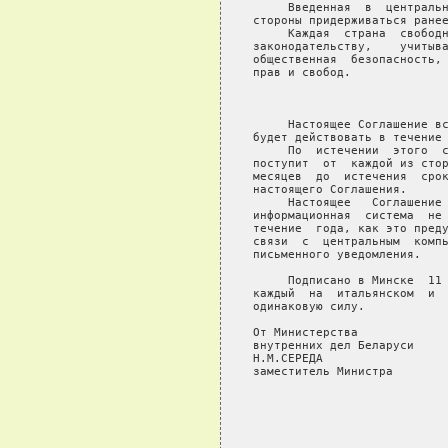
     Введенная  в  центральн
стороны придерживаться ранее
     Каждая  страна  свободн
законодательству,    учитыва
общественная  безопасность, 
прав и свобод.

                            
     Настоящее Соглашение вс
будет действовать в течение 
     По  истечении  этого  с
поступит  от  каждой из стор
месяцев  до  истечения  срок
настоящего Соглашения.

     Настоящее   Соглашение 
информационная  система  не 
течение  года, как это преду
связи  с  центральным  компь
письменного уведомления.

     Подписано в Минске  11 
каждый  на  итальянском  и  
одинаковую силу.

От Министерства             
внутренних дел Беларуси     
Н.М.СЕРЕДА                  
заместитель Министра        
                            
                            