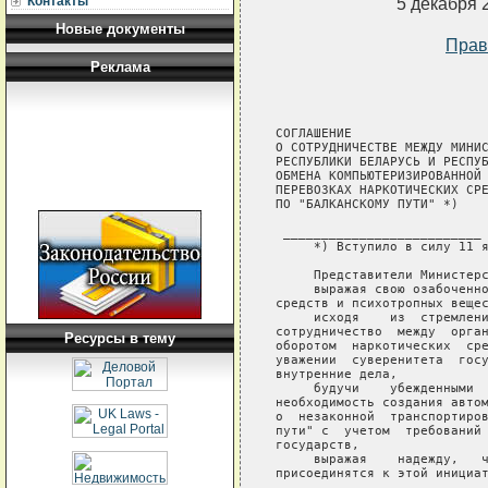
Контакты
5 декабря 
Новые документы
Прав
Реклама
СОГЛАШЕНИЕ

О СОТРУДНИЧЕСТВЕ МЕЖДУ МИНИС
РЕСПУБЛИКИ БЕЛАРУСЬ И РЕСПУБ
ОБМЕНА КОМПЬЮТЕРИЗИРОВАННОЙ 
ПЕРЕВОЗКАХ НАРКОТИЧЕСКИХ СРЕ
ПО "БАЛКАНСКОМУ ПУТИ" *)

 __________________________

     *) Вступило в силу 11 я
     Представители Министерс
     выражая свою озабоченно
средств и психотропных вещес
     исходя    из  стремлени
сотрудничество  между  орган
Ресурсы в тему
оборотом  наркотических  сре
уважении  суверенитета  госу
внутренние дела,

     будучи    убежденными  
необходимость создания автом
о  незаконной  транспортиров
пути" с  учетом  требований 
государств,

     выражая    надежду,   ч
присоединятся к этой инициат