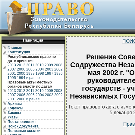
Навигация
ПОИ
Главная
Конституция
Решение Сове
Республиканское право по
дате принятия
Содружества Неза
2013
2012
2011
2010
2009
2008
2007
2006
2005
2004
2003
2002
мая 2002 г. 
2001
2000
1999
1998
1997
1996
1995
1994 и ранее
руководител
Правовые акты местных
органов власти по датам
государств - у
2013
2012
2011
2010
2009
2008
Независимых Госу
2007
2006
2005
2004
2003
2002
2001
2000 и ранее
Архивы
Текст правового акта с изме
Кодексы
5 декабря 
Законы
Указы
Постановления
Прав
Поиск документа
Полезные ссылки