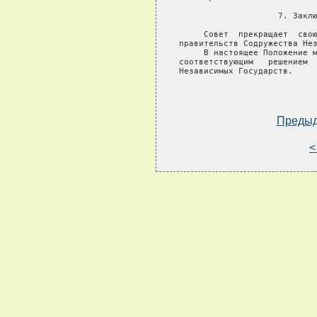
Преды
<