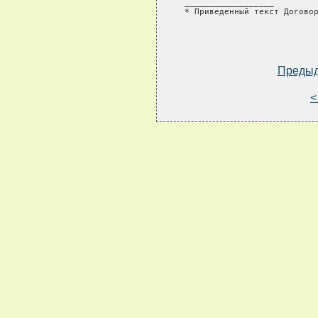
Преды
<