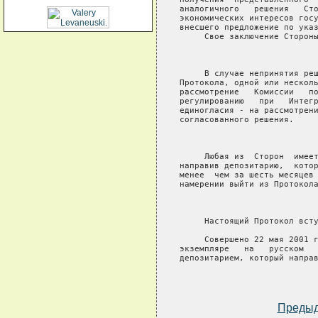
аналогичного   решения   Сто
экономических интересов госу
внесшего предложение по указ
     Свое заключение Стороны
                            
     В случае непринятия реш
Протокола, одной или несколь
рассмотрение   Комиссии   по
регулированию   при   Интегр
единогласия - на рассмотрени
согласованного решения.

                            
     Любая из  Сторон  имеет
направив депозитарию,  котор
менее  чем за шесть месяцев 
намерении выйти из Протокола
                            
     Настоящий Протокол всту
     Совершено 22 мая 2001 г
экземпляре   на   русском   
депозитарием, который направ
Преды