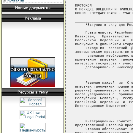
Контакты
ПРОТОКОЛ

Новые документы
О ПОРЯДКЕ ВВЕДЕНИЯ И ПРИМЕНЕ
ПОШЛИН ГОСУДАРСТВАМИ - УЧАСТ
Реклама
____________________________
     *Вступил в силу для Рес
     Правительство Республик
Казахстан,   Правительство  
Российской  Федерации  и   П
именуемые в дальнейшем Сторо
     исходя из  положений  Д
экономическом пространстве о
     признавая необходимость
применению  вывозных  таможе
интересов государств - участ
     договорились о нижеслед
                            
     Решение каждой  из  Сто
вывозных таможенных пошлин в
решение) принимается в соотв
Ресурсы в тему
после уведомления о  принима
Республики  Беларусь,  Респу
Российской  Федерации  и  Ре
Интеграционным Комитетом).

                            
     Интеграционный Комитет 
представленный Стороной прое
     Стороны обеспечивают  п
получения  представленного  