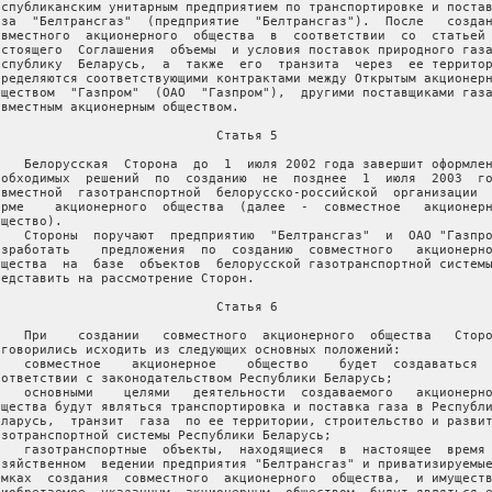
еспубликанским унитарным предприятием по транспортировке и постав
аза  "Белтрансгаз"  (предприятие  "Белтрансгаз").  После   создан
овместного  акционерного  общества  в  соответствии  со  статьей 
астоящего  Соглашения  объемы  и условия поставок природного газа
еспублику  Беларусь,  а  также  его  транзита  через  ее территор
пределяются соответствующими контрактами между Открытым акционерн
бществом  "Газпром"  (ОАО  "Газпром"),  другими поставщиками газа
овместным акционерным обществом.

                             Статья 5

    Белорусская  Сторона  до  1  июля 2002 года завершит оформлен
еобходимых  решений  по  созданию  не  позднее  1  июля  2003  го
овместной  газотранспортной  белорусско-российской  организации  
орме    акционерного  общества  (далее  -  совместное   акционерн
щество).

    Стороны  поручают  предприятию  "Белтрансгаз"  и  ОАО "Газпро
азработать    предложения  по  созданию  совместного   акционерно
бщества  на  базе  объектов  белорусской газотранспортной системы
редставить на рассмотрение Сторон.

                             Статья 6

    При    создании   совместного  акционерного  общества   Сторо
оговорились исходить из следующих основных положений:

    совместное    акционерное    общество    будет  создаваться  
оответствии с законодательством Республики Беларусь;

    основными    целями   деятельности  создаваемого   акционерно
бщества будут являться транспортировка и поставка газа в Республи
еларусь,  транзит  газа  по ее территории, строительство и развит
азотранспортной системы Республики Беларусь;

    газотранспортные  объекты,  находящиеся  в  настоящее  время 
озяйственном  ведении предприятия "Белтрансгаз" и приватизируемые
амках  создания  совместного  акционерного  общества,  и имуществ