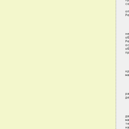
п
с
 
о
Р
 
 
н
о
Р
о
о
п
 
 
к
м
 
 
р
д
 
 
д
м
т
н