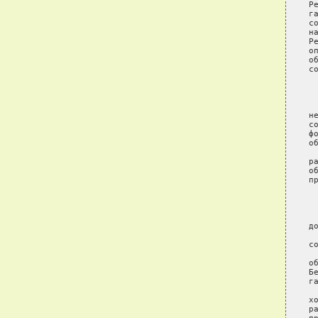
Р
г
с
н
Р
о
о
с
 
 
н
с
ф
об
 
р
о
п
 
 
д
 
с
 
о
Б
г
 
х
р