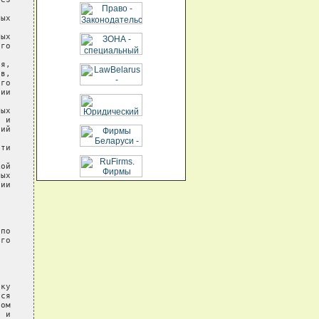
ых

ых

го

я,

в,

го

ии

ых

 и

ий

ти

ой

ых

ии

по

го

ку

ся

ом

 и
