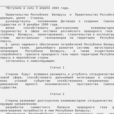
_____________________________

    *Вступило в силу 3 апреля 2003 года.

    Правительство Республики  Беларусь  и  Правительство Российск
едерации, далее - Стороны,

    руководствуясь    положениями  Договора  о  создании   Союзно
осударства от 8 декабря 1999 года,

    желая     способствовать    долгосрочному       взаимовыгодно
отрудничеству  в  сфере  поставок  российского  природного  газа 
еспублику  Беларусь,  проектирования,  строительства и эксплуатац
истемы    магистральных   газопроводов  на  территории   Республи
ларусь,

    в  целях надежного обеспечения потребителей Республики Белару
риродным    газом,   дальнейшего  развития  системы   магистральн
азопроводов    Республики    Беларусь,    а   также   осуществлен
есперебойного  транзита природного газа через территорию Республи
еларусь в европейские страны

    согласились о нижеследующем:

                             Статья 1

    Стороны  будут  всемерно расширять и углублять сотрудничество
азовой  сфере,  способствовать  дальнейшей  интеграции  и  создан
авных    условий    субъектам    хозяйствования,  направленных   
ормирование    единого    экономического    пространства   Союзно
сударства.

                             Статья 2

    Стороны развивают долгосрочное взаимовыгодное сотрудничество 
ледующим направлениям:

    разработка    совместного    баланса    природного   газа   д
довлетворения потребности в нем Республики Беларусь;

    обеспечение  бесперебойного  транзита  природного  газа   чер