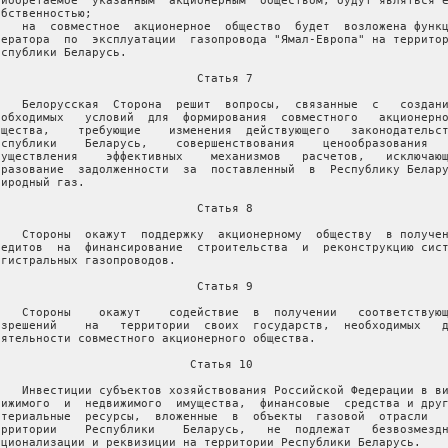
риобретаемое  указанным  акционерным  обществом, будут являться е
обственностью;

    на  совместное  акционерное  общество  будет  возложена функц
ператора  по  эксплуатации  газопровода "Ямал-Европа" на территор
еспублики Беларусь.

                             Статья 7

    Белорусская  Сторона  решит  вопросы,  связанные  с   создани
еобходимых   условий  для  формирования  совместного   акционерно
бщества,    требующие    изменения  действующего   законодательст
еспублики    Беларусь,    совершенствования    ценообразования   
существления    эффективных    механизмов   расчетов,   исключающ
бразование  задолженности  за  поставленный  в  Республику Белару
риродный газ.

                             Статья 8

    Стороны  окажут  поддержку  акционерному  обществу  в получен
редитов  на  финансирование  строительства  и  реконструкцию сист
агистральных газопроводов.

                             Статья 9

    Стороны    окажут    содействие  в  получении   соответствующ
азрешений    на   территории  своих  государств,  необходимых   д
еятельности совместного акционерного общества.

                            Статья 10

    Инвестиции субъектов хозяйствования Российской Федерации в ви
вижимого  и  недвижимого  имущества,  финансовые  средства и друг
атериальные  ресурсы,  вложенные  в  объекты  газовой  отрасли   
ерритории    Республики    Беларусь,   не  подлежат   безвозмездн
ационализации и реквизиции на территории Республики Беларусь.
