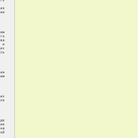
го

ия

ии

ем

го

ва

 и

их

сь

ии

ем

их

ля

де

ие

на

ой
