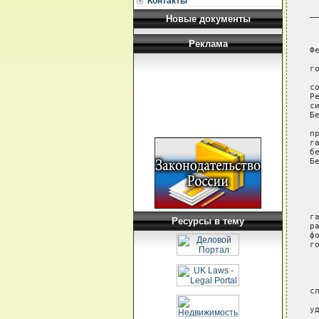
Контакты
_
Новые документы
 
 
Реклама
Ф
 
г
 
с
Р
с
Бе
 
п
г
б
Б
 
 
 
г
Ресурсы в тему
р
ф
го
 
 
с
 
у
 