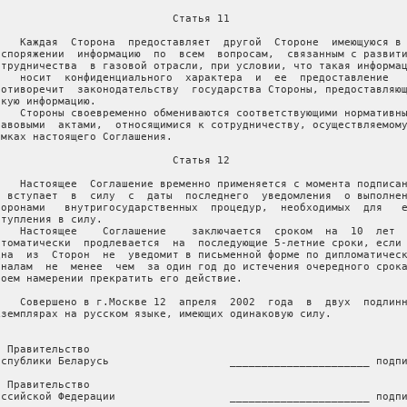
                            Статья 11

    Каждая  Сторона  предоставляет  другой  Стороне  имеющуюся в 
аспоряжении  информацию  по  всем  вопросам,  связанным с развити
отрудничества  в газовой отрасли, при условии, что такая информац
е   носит  конфиденциального  характера  и  ее  предоставление   
ротиворечит  законодательству  государства Стороны, предоставляющ
акую информацию.

    Стороны своевременно обмениваются соответствующими нормативны
равовыми  актами,  относящимися к сотрудничеству, осуществляемому
амках настоящего Соглашения.

                            Статья 12

    Настоящее  Соглашение временно применяется с момента подписан
  вступает  в  силу  с  даты  последнего  уведомления  о выполнен
торонами   внутригосударственных  процедур,  необходимых  для   е
ступления в силу.

    Настоящее    Соглашение    заключается  сроком  на  10  лет  
втоматически  продлевается  на  последующие 5-летние сроки, если 
дна  из  Сторон  не  уведомит в письменной форме по дипломатическ
аналам  не  менее  чем  за один год до истечения очередного срока
воем намерении прекратить его действие.

    Совершено в г.Москве 12  апреля  2002  года  в  двух  подлинн
кземплярах на русском языке, имеющих одинаковую силу.

а Правительство

еспублики Беларусь                   ______________________ подпи
а Правительство

оссийской Федерации                  ______________________ подпи