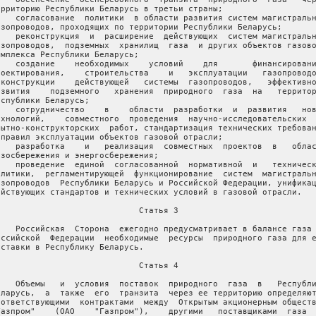
ерриторию Республики Беларусь в третьи страны;

    согласование  политики  в области развития систем магистральн
азопроводов, проходящих по территории Республики Беларусь;

    реконструкция  и  расширение  действующих  систем магистральн
азопроводов,  подземных  хранилищ  газа  и других объектов газово
омплекса Республики Беларусь;

    создание    необходимых    условий    для       финансировани
роектирования,    строительства    и   эксплуатации   газопроводо
еконструкции    действующей   системы  газопроводов,   эффективно
азвития    подземного   хранения  природного  газа  на   территор
еспублики Беларусь;

    сотрудничество    в    области  разработки  и  развития   нов
ехнологий,    совместного  проведения  научно-исследовательских  
пытно-конструкторских  работ, стандартизация технических требован
 правил эксплуатации объектов газовой отрасли;

    разработка    и   реализация  совместных  проектов  в   облас
азосбережения и энергосбережения;

    проведение  единой  согласованной  нормативной  и   техническ
олитики,  регламентирующей  функционирование  систем  магистральн
азопроводов  Республики Беларусь и Российской Федерации, унификац
ействующих стандартов и технических условий в газовой отрасли.

                             Статья 3

    Российская  Сторона  ежегодно предусматривает в балансе газа 
оссийской  Федерации  необходимые  ресурсы  природного газа для е
оставки в Республику Беларусь.

                             Статья 4

    Объемы   и  условия  поставок  природного  газа  в   Республи
еларусь,  а  также  его  транзита  через ее территорию определяют
оответствующими  контрактами  между  Открытым акционерным обществ
Газпром"    (ОАО    "Газпром"),    другими   поставщиками  газа  