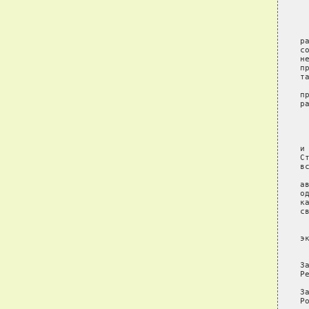
 
 
р
с
н
п
т
 
п
р
 
 
и
С
в
 
а
о
к
с
 
э
З
Р
З
Р