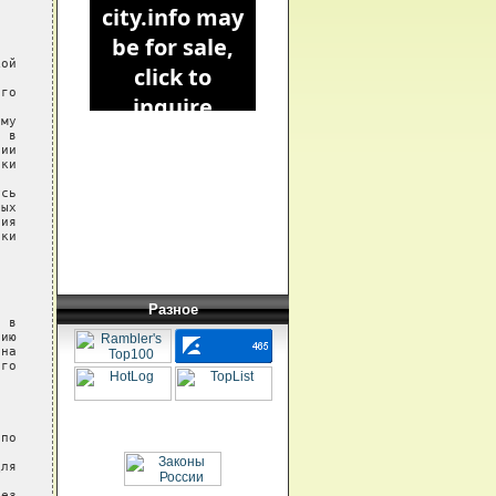
ой

го

му

 в

ии

ки

сь

ых

ия

ки

Разное
 в

ию

на

го

по

ля

ез
