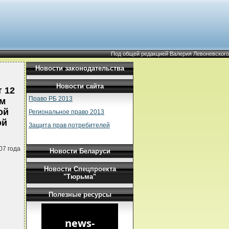
Под общей редакцией Валерия Левоневского
Новости законодательства
Новости сайта
 12
Право РБ 2013
ом
ой
Региональное право 2013
ой
Защита прав потребителей
07 года
Новости Беларуси
Новости Спецпроекта
"Тюрьма"
Полезные ресурсы