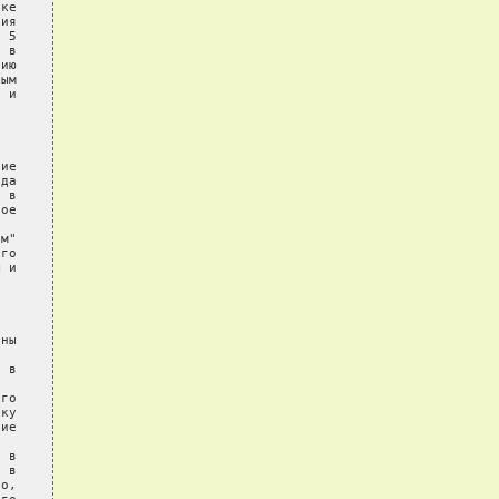
ке

ия

 5

 в

ию

ым

 и

ие

да

 в

ое

м"

го

 и

ны

 в

го

ку

ие

 в

 в

о,
