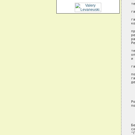
т
 
г
 
г
к
 
п
р
р
Р
 
т
о
и
 
г
 
п
г
д
 
 
Р
п
 
 
Б
с
"