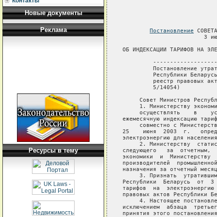
Контакты
Новые документы
Реклама
Постановление
 СОВЕТА
                        3 ию
ОБ ИНДЕКСАЦИИ ТАРИФОВ НА ЭЛЕ
         -------------------
         Постановление утрат
         Республики Беларусь
         реестр правовых акт
         5/14054)    

     Совет Министров Республ
     1. Министерству экономи
     осуществлять    в    ус
ежемесячную индексацию тариф
     совместно с Министерств
25    июня  2003  г.   опред
электроэнергию для населения
     2. Министерству  статис
Ресурсы в тему
следующего   за  отчетным,  
экономики  и  Министерству  
производителей  промышленной
назначения за отчетный месяц
     3. Признать  утратившим
Республики  Беларусь  от  3 
тарифов  на  электроэнергию 
правовых актов Республики Бе
     4. Настоящее постановле
исключением  абзаца  третьег
принятия этого постановления