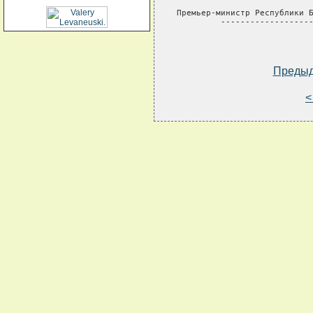
Премьер-министр Республики Б
         -------------------
Преды
<