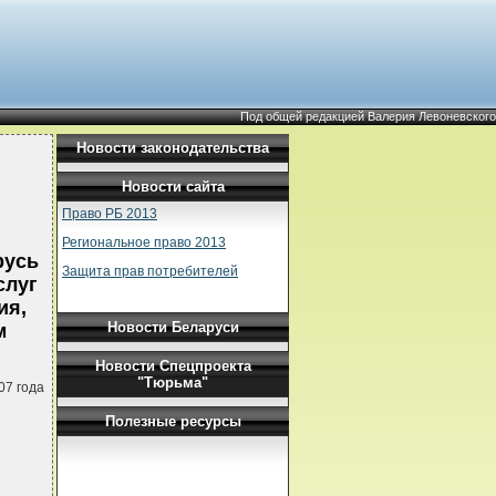
Под общей редакцией Валерия Левоневского
Новости законодательства
Новости сайта
Право РБ 2013
Региональное право 2013
русь
Защита прав потребителей
слуг
ия,
Новости Беларуси
м
Новости Спецпроекта
"Тюрьма"
07 года
Полезные ресурсы