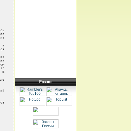
сь

аз

ет

 и

ся

ов

ии

ом

)"

 №

ле

Разное
ий

ов
