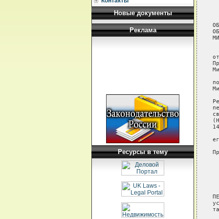
Контакты
 
Новые документы
О
Реклама
О
М
 
о
П
М
 
п
М
 
Р
п
с
(
1
 
е
Ресурсы в тему
П
 
 
 
 
ПЕ
у
т