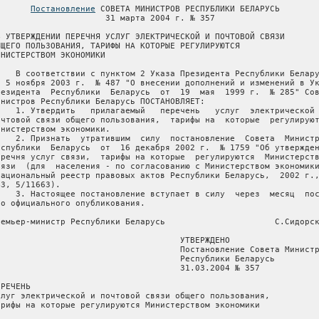
Постановление
 СОВЕТА МИНИСТРОВ РЕСПУБЛИКИ БЕЛАРУСЬ

                      31 марта 2004 г. № 357

Б УТВЕРЖДЕНИИ ПЕРЕЧНЯ УСЛУГ ЭЛЕКТРИЧЕСКОЙ И ПОЧТОВОЙ СВЯЗИ

БЩЕГО ПОЛЬЗОВАНИЯ, ТАРИФЫ НА КОТОРЫЕ РЕГУЛИРУЮТСЯ

ИНИСТЕРСТВОМ ЭКОНОМИКИ

    В соответствии с пунктом 2 Указа Президента Республики Белару
т 5 ноября 2003 г.  № 487 "О внесении дополнений и изменений в Ук
резидента  Республики  Беларусь  от  19  мая  1999 г.  № 285" Сов
инистров Республики Беларусь ПОСТАНОВЛЯЕТ:

    1. Утвердить   прилагаемый   перечень   услуг  электрической 
очтовой связи общего пользования,  тарифы на  которые  регулируют
инистерством экономики.

    2. Признать  утратившим  силу  постановление  Совета  Министр
еспублики  Беларусь  от  16 декабря 2002 г.  № 1759 "Об утвержден
еречня услуг связи,  тарифы на которые  регулируются  Министерств
вязи  (для  населения - по согласованию с Министерством экономики
Национальный реестр правовых актов Республики Беларусь,  2002 г.,
43, 5/11663).

    3. Настоящее постановление вступает в силу  через  месяц  пос
го официального опубликования.

ремьер-министр Республики Беларусь                      С.Сидорск
                                     УТВЕРЖДЕНО

                                     Постановление Совета Министр
                                     Республики Беларусь

                                     31.03.2004 № 357

РЕЧЕНЬ

слуг электрической и почтовой связи общего пользования,

арифы на которые регулируются Министерством экономики
