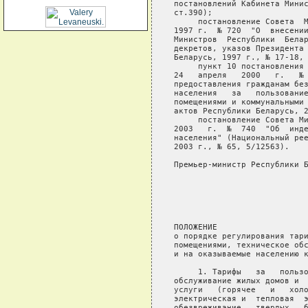
постановлений Кабинета Минис
ст.390);

     постановление Совета  М
1997 г.  № 720  "О  внесении
Министров  Республики  Белар
декретов, указов Президента 
Беларусь, 1997 г., № 17-18, 
     пункт 10 постановления 
24   апреля   2000   г.   № 
предоставления гражданам без
населения   за   пользование
помещениями и коммунальными 
актов Республики Беларусь, 2
     постановление Совета Ми
2003   г.  №  740  "Об  инде
населения" (Национальный рее
2003 г., № 65, 5/12563).

Премьер-министр Республики Б
                            
                            
                            
                            
ПОЛОЖЕНИЕ

о порядке регулирования тари
помещениями, техническое обс
и на оказываемые населению к
     1. Тарифы   за   пользо
обслуживание жилых домов и  
услуги   (горячее   и   холо
электрическая и  тепловая  э
обезвреживание   твердых   б