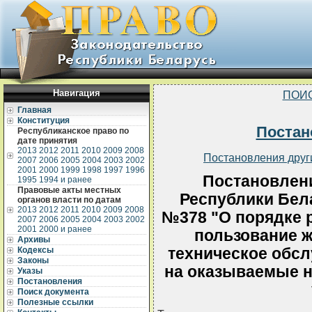
Навигация
ПОИ
Главная
Конституция
Постан
Республиканское право по
дате принятия
2013
2012
2011
2010
2009
2008
Постановления друг
2007
2006
2005
2004
2003
2002
2001
2000
1999
1998
1997
1996
Постановлен
1995
1994 и ранее
Правовые акты местных
Республики Бела
органов власти по датам
2013
2012
2011
2010
2009
2008
№378 "О порядке 
2007
2006
2005
2004
2003
2002
2001
2000 и ранее
пользование 
Архивы
техническое обс
Кодексы
Законы
на оказываемые 
Указы
Постановления
Поиск документа
Полезные ссылки