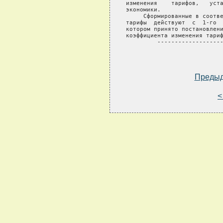
изменения    тарифов,   уста
экономики.

     Сформированные в соотве
тарифы  действуют  с  1-го  
котором принято постановлени
коэффициента изменения тариф
         -------------------
Преды
<