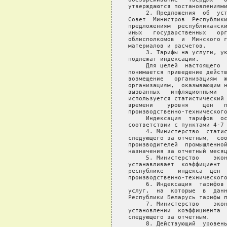
утверждаются постановлениями
     2. Предложения  об  уст
Совет  Министров  Республики
предложениям  республикански
иных   государственных   орг
облисполкомов  и  Минского г
материалов и расчетов.

     3. Тарифы на услуги, ук
подлежат индексации.

     Для целей  настоящего  
понимается приведение действ
возмещение   организациям  ж
организациям,  оказывающим н
вызванных   инфляционными   
используется статистический 
времени    уровня    цен   п
производственно-технического
     Индексация  тарифов  ос
соответствии с пунктами 4-7 
     4. Министерство  статис
следующего за отчетным,  соо
производителей  промышленной
назначения за отчетный месяц
     5. Министерство    экон
устанавливает  коэффициент  
республике    индекса  цен  
производственно-технического
     6. Индексация  тарифов 
услуг,  на  которые  в  данн
Республики Беларусь тарифы п
     7. Министерство    экон
установлении  коэффициента  
следующего за отчетным.

     8. Действующий  уровень