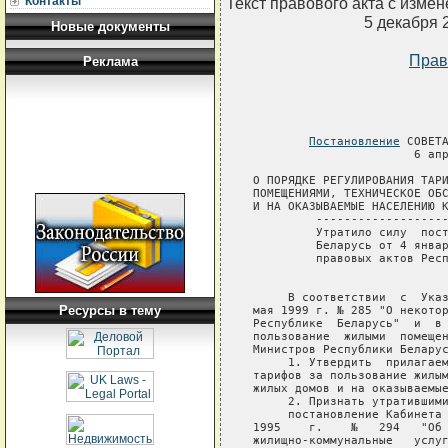
Текст правового акта с изме
Контакты
5 декабря 
Новые документы
Прав
Реклама
Постановление
 СОВЕТА
                       6 апр
О ПОРЯДКЕ РЕГУЛИРОВАНИЯ ТАРИ
ПОМЕЩЕНИЯМИ, ТЕХНИЧЕСКОЕ ОБС
И НА ОКАЗЫВАЕМЫЕ НАСЕЛЕНИЮ К
         -------------------
         Утратило силу  пост
         Беларусь от 4 январ
         правовых актов Респ
     В соответствии  с  Указ
Ресурсы в тему
мая 1999 г. № 285 "О некотор
Республике  Беларусь"  и  в 
пользование  жилыми  помещен
Министров Республики Беларус
     1. Утвердить  прилагаем
тарифов за пользование жилым
жилых домов и на оказываемые
     2. Признать утратившими
     постановление Кабинета 
1995    г.    №   294   "Об 
жилищно-коммунальные   услуг