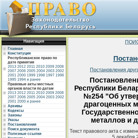
Навигация
ПОИ
Главная
Конституция
Постан
Республиканское право по
дате принятия
2013
2012
2011
2010
2009
2008
Постановления друг
2007
2006
2005
2004
2003
2002
2001
2000
1999
1998
1997
1996
Постановлен
1995
1994 и ранее
Правовые акты местных
Республики Белар
органов власти по датам
2013
2012
2011
2010
2009
2008
№254 "Об утве
2007
2006
2005
2004
2003
2002
2001
2000 и ранее
драгоценных ме
Архивы
Государственн
Кодексы
Законы
металлов и 
Указы
Постановления
Поиск документа
Текст правового акта с изме
Полезные ссылки
5 декабря 