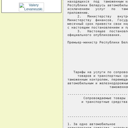
находящихся  под  таможенным к
Республики Беларусь автомобиль
исключением   услуг   по   там
приложению.

     2.   Министерству   внутр
Министерству  финансов,  Госуд
месячный срок привести свои но
с настоящим постановлением и п
     3.   Настоящее  постановл
официального опубликования.

Премьер-министр Республики Бел
                              
                              
                              
                              
                              
   Тарифы на услуги по сопрово
     товаров и транспортных ср
таможенным контролем, перемеща
автомобильным и железнодорожны
                     таможенном
------------------------------
        Сопровождаемые товары 
       и транспортные средства
                              
                              
                              
------------------------------
1. За одно автомобильное      
транспортное средство, использ