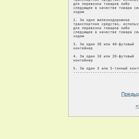
для перевозки товаров либо

следующее в качестве товара сво
ходом

2. За одно железнодорожное    
транспортное средство, использ
для перевозки товаров либо    
следующее в качестве товара сво
ходом

3. За один 30 или 40-футовый  
контейнер

4. За один 10 или 20-футовый  
контейнер

5. За один 3 или 5-тонный конт
------------------------------
Преды
<