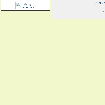
Преды
<