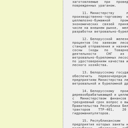
заготовляемые   при   провед
поврежденных ураганом.

     11. Министерству      л
производственно-торговому  к
целлюлозно-бумажной     пром
экономических  связей  приня
числе на внешнем рынке,  мел
разработки ветровально-бурел
     12. Белорусской  железн
процентов (по  заявкам  лесо
станций отправления и назнач
сосны   (коды   по   Товарно
деятельности     СНГ    из  
ветровально-буреломных лесос
по удостоверениям качества и
лесного хозяйства.

     13. Белорусскому госуда
обеспечить   первоочередную 
предприятиям Министерства ле
ветровальной и буреломной др
     14. Белорусскому   прои
деревообрабатывающей и целлю
с   Министерством  финансов 
трехдневный срок вопрос о вы
Правительства Республики Бел
тракторов    ТТР-401,    20 
гидроманипуляторов.

     15. Республиканским    
предприятия которых заняты н