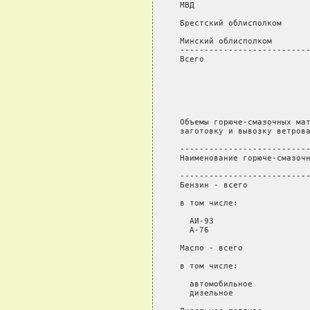
 МВД                        
 Брестский облисполком      
 Минский облисполком        
 ---------------------------
 Всего                      
                            
                            
                            
                            
 Объемы горюче-смазочных мат
 заготовку и вывозку ветрова
 ---------------------------
 Наименование горюче-смазочн
                            
 ---------------------------
 Бензин - всего             
 в том числе:

   АИ-93                    
   А-76                     
 Масло - всего              
 в том числе:

   автомобильное            
   дизельное                