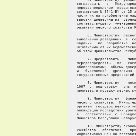
согласовать   с   Международ
перераспределение  кредитных
соглашению N 3741-BY от 25 а
части их на приобретение маш
вывозки древесины из поврежд
соответствующего  уменьшения
развития лесного хозяйства Р
     6. Министерству  лесног
выполнения доведенных  в  со
заданий   по  разработке  ве
независимо от их ведомственн
об этом Правительство Респуб
     7. Предоставить    Мини
перераспределять   по   согл
облисполкомами  объемы довед
и   буреломной   древесины  
государственных предприятий 
     8. Министерству    лесн
1997 г.  подготовку  почв  н
произвести посадку лесных ку
     9. Министерству   финан
лесного хозяйства,  Министер
органам  государственного уп
ликвидации последствий урага
в   соответствии  с  Порядко
Министров Республики Беларус
     10. Министерству эконом
хозяйства   обеспечить   при
индикативных цен на поставля