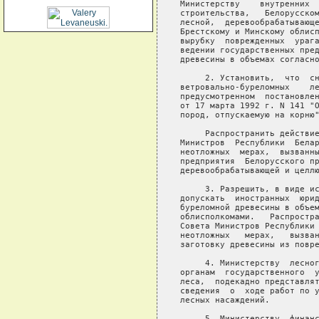
Министерству    внутренних  
строительства,   Белорусском
лесной,  деревообрабатывающе
Брестскому и Минскому облисп
вырубку  поврежденных  урага
ведении государственных пред
древесины в объемах согласно
     2. Установить,  что  сн
ветровально-буреломных    ле
предусмотренном  постановлен
от 17 марта 1992 г. N 141 "О
пород, отпускаемую на корню"
     Распространить действие
Министров  Республики  Белар
неотложных  мерах,  вызванны
предприятия  Белорусского пр
деревообрабатывающей и целлю
     3. Разрешить, в виде ис
допускать  иностранных  юрид
буреломной древесины в объем
облисполкомами.   Распростра
Совета Министров Республики 
неотложных   мерах,   вызван
заготовку древесины из повре
     4. Министерству  лесног
органам  государственного  у
леса,  подекадно представлят
сведения  о  ходе работ по у
лесных насаждений.

     5. Министерству  финанс