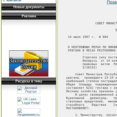
Контакты
Прав
Новые документы
Реклама
                СОВЕТ МИНИСТ
                           П
 14 июля 1997 г.  N 884     
 О НЕОТЛОЖНЫХ МЕРАХ ПО ЛИКВИ
 УРАГАНА В ЛЕСАХ РЕСПУБЛИКИ 
         -------------------
         Утратило силу поста
         Беларусь  от 14 ноя
         правовых  актов  Ре
         5/26152)   

     Совет Министров Республ
урагана,  прошедшего 23-24 и
Ресурсы в тему
наибольшей степени пострадал
Общая  площадь  поврежденных
составляет 6232 гектара с за
Лесному хозяйству причинен у
     В целях своевременной у
буреломной   древесины,   пр
стволовых вредителей,  миним
стихийного    бедствия    Со
ПОСТАНОВЛЯЕТ:

     1. Министерству  лесног