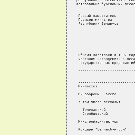
республики,  обеспечить  соб
ветровально-буреломных лесос
 Первый заместитель

 Премьер-министра

 Республики Беларусь        
                            
                            
                            
                            
 Объемы заготовки в 1997 год
 ураганом насаждениях в леса
 государственных предприятий
 ---------------------------
                            
                            
 ---------------------------
 Минлесхоз                  
 Минобороны - всего         
 в том числе лесхозы:

   Телеханский              
   Столбцовский             
 Минстройархитектуры        
 Концерн "Беллесбумпром"    