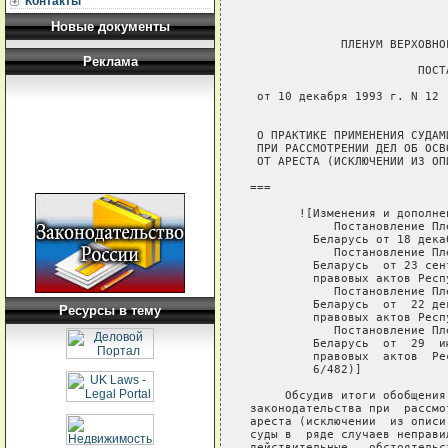
Контакты
Новые документы
             ПЛЕНУМ ВЕРХОВНОГО СУДА РЕСПУБЛИКИ БЕЛАРУСЬ

                        ПОСТАНОВЛЕНИЕ

 от 10 декабря 1993 г. N 12


 О ПРАКТИКЕ ПРИМЕНЕНИЯ СУДАМИ ЗАКОНОДАТЕЛЬСТВА
 ПРИ РАССМОТРЕНИИ ДЕЛ ОБ ОСВОБОЖДЕНИИ ИМУЩЕСТВА
 ОТ АРЕСТА (ИСКЛЮЧЕНИИ ИЗ ОПИСИ)

===

       ![Изменения и дополнения:
            Постановление Пленума   Верховного    Суда    Республики
         Беларусь от 18 декабря 1997 г. N 14;
            Постановление Пленума   Верховного    Суда    Республики
         Беларусь  от 23 сентября 1999 г.  N 11 (Национальный реестр
         правовых актов Республики Беларусь,  1999 г.,  N 78,  6/56);
            Постановление Пленума   Верховного    Суда    Республики
         Беларусь  от  22 декабря 2005 г.  № 13 (Национальный реестр
         правовых актов Республики Беларусь,  2006 г.,  № 6,  6/466);
            Постановление Пленума   Верховного    Суда    Республики
         Беларусь  от  29  июня  2006  г.  №  6 (Национальный реестр
         правовых  актов  Республики  Беларусь,  2006  г.,  №   109,
         6/482)]

     Обсудив итоги обобщения судебной  практики по применению судами
законодательства при  рассмотрении дел об  освобождении имущества от
ареста (исключении  из описи), Пленум Верховного  Суда отмечает, что
суды в  ряде случаев неправильно  применяют закон, неполно  выясняют
действительные   обстоятельства   дела,   необоснованно  освобождают
имущество  должника  от  ареста,  что  отрицательно  сказывается  на
возмещении    ущерба,     причиненного    преступлениями,    снижает
эффективность  применения  такой   меры  наказания  как  конфискация
имущества.

    В целях обеспечения  правильного применения законодательства при
разрешении  судами споров  об  освобождении  имущества от  ареста, а
также  в связи  с возникшими  в судебной  практике вопросами  Пленум
Верховного Суда Республики Беларусь ПОСТАНОВЛЯЕТ:

     1.  Споры об  освобождении имущества  от ареста  (исключении из
описи)   суды  рассматривают   по  правилам   искового  производства
независимо  от  оснований  ареста  (во  исполнение как постановлений
судов и других органов,  подлежащих исполнению, так и исполнительных
документов,  в  том  числе  постановлений  по административным делам
(ст.ст.461, 462 ГПК), а также  при наложении ареста судьей в порядке
применения мер  обеспечения иска, описи нотариусом  при принятии мер
по охране наследственного имущества и др.). 
         -----------------------------------------------------------
         Абзац   первый  пункта   1  -   с  изменениями,  внесенными
         постановлением Пленума Верховного  Суда Республики Беларусь
         от 23 сентября 1999 г. N 11

            1. Споры об освобождении имущества от ареста (исключении
         из   описи)   суды   рассматривают   по  правилам  искового
         производства независимо от  оснований ареста (во исполнение
         как  постановлений  судов   и  других  органов,  подлежащих
         исполнению,  так и  исполнительных документов,  в том числе
         постановлений  по  административным  делам  (ст.ст.313, 314
         ГПК),  а  также  при  наложении  ареста  судьей  в  порядке
         применения  мер  обеспечения  иска,  описи  нотариусом  при
         принятии мер по охране наследственного имущества и др.).
         -----------------------------------------------------------
         Абзац первый  пункта 1 -  в редакции постановления  Пленума
         Верховного  Суда  Республики Беларусь от 18 декабря 1997 г.
         N 14

            Споры   об   освобождении   имущества   от  ареста  суды
         рассматривают по правилам  искового производства независимо
         от того, наложен арест в порядке применения мер обеспечения
         иска,   обращения  взыскания   на  имущество   должника  во
         исполнение  решения,  приговора  или  постановления суда по
         административному  делу, либо  когда нотариусом произведена
         опись  как мера  по охране  наследственного имущества,  и в
         иных, предусмотренных законом случаях.
         -----------------------------------------------------------

     Иски  могут  быть   предъявлены,  когда  конфискация  имущества
применена   по  приговору   суда  в   качестве  дополнительной  меры
наказания, так  и в случае, когда  имущество конфисковано как орудие
преступления или как нажитое преступным путем.

     При  этом в силу ч.3 ст.28 КоАП Республики Беларусь конфискация
вещей,   являющихся  непосредственными   объектами  административных
таможенных   правонарушений,   производится   независимо   от  того,
находятся ли они в собственности  или во владении лица, совершившего
административное    таможенное    правонарушение.    Поэтому    иски
собственников и владельцев таких вещей  об освобождении их от ареста
(исключении из описи) могут быть  удовлетворены только в том случае,
если вступившим  в законную силу приговором  суда или постановлением
соответствующих   органов   установлено,   что   лицо,   совершившее
административное   таможенное    правонарушение,   завладело   вещью
преступным путем.
     Защита прав  собственника или владельца в иных случаях возможна
путем  взыскания  убытков  с  лица,  в
Реклама
Ресурсы в тему