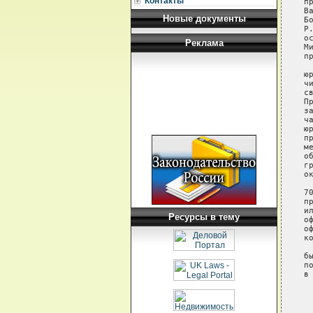
Контакты
п
В
Новые документы
Б
Р
о
Реклама
М
п
 
ю
ч
с
П
з
ч
ю
п
м
о
г
о
 
7
п
и
Ресурсы в тему
о
о
к
 
б
п
в
 
 