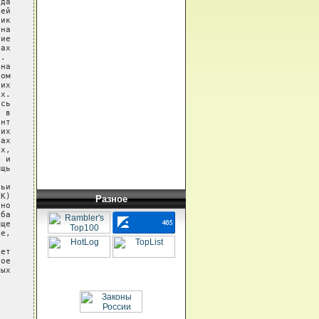
да

ей

ик

на

ие

ах

.

на

ом

их

х.

сь

 в

нт

их

ах

х,

 и

щь

ьи

К)

Разное
но

ба

ще

е,

ет

ое

ых
