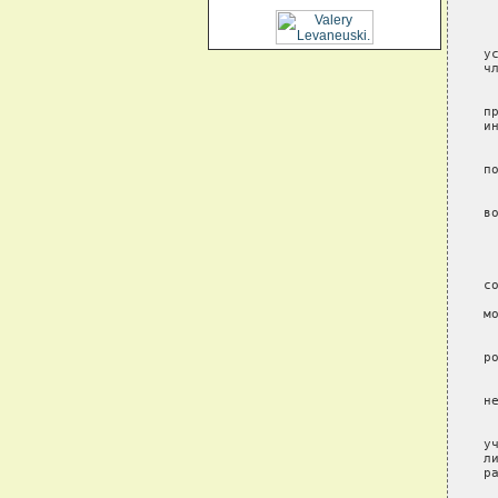
 
 
у
ч
 
п
и
 
по
 
в
 
 
со
 
мо
 
р
 
н
 
у
л
р
 