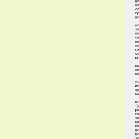
д
о
с
г
д
 
о
з
ф
с
д
л
к
с
в
 
п
л
о
 
у
и
ю
к
 
в
(
р
г
з
а
н
д
Д
з