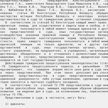
редседательствующего    -    Председателя   Конституционного   Су
асилевича Г.А., заместителя Председателя Суда Марыскина А.В., суд
ойко Т.С.,  Кеник К.И.,  Подгруши В.В.,  Саркисовой Э.А.,  Филипч
.И.,  Шабайлова В.И.,  Шишко  Г.Б.,  Шуклина  В.З.,  рассмотрев  
сновании   статьи  40  Конституции  Республики  Беларусь  обращен
инистерства  юстиции  Республики  Беларусь  о  некоторых   вопрос
редставительства в суде по гражданским делам, установил следующее
    В  соответствии со статьей 62 Конституции каждый имеет право 
ридическую  помощь  для осуществления и защиты прав и свобод, в т
исле  право  пользоваться в любой момент помощью адвокатов и друг
воих   представителей   в   суде,   иных  государственных  органа
ротиводействие  оказанию  правовой  помощи  в  Республике  Белару
апрещается.  Указанная  конституционная  норма  предусматривает, 
астности,  право  каждого  гражданина  пользоваться  в любой моме
ридической   помощью   не  только  адвокатов,  но  и  других  сво
редставителей   в   суде,  иных  государственных  органах,  орган
естного  управления,  на предприятиях, в учреждениях, организация
бщественных  объединениях  и  в  отношениях с должностными лицами
ражданами.  В  случаях, предусмотренных законом, юридическая помо
казывается за счет государственных средств.

    Действующее гражданское процессуальное законодательство (стат
0-79  Гражданского  процессуального  кодекса,  в  дальнейшем - ГП
редусматривает,  что  граждане  вправе вести свои дела в суде лич
ли  через  представителей.  При  этом  закон  допускает два спосо
формления   представительства   в  суде:  представлением  надлежа
формленной  доверенности  либо устным заявлением, сделанным в суд
оторое заносится в протокол судебного заседания.

    В  соответствии  со  статьей 72 ГПК представителем в суде мож
ыть любое дееспособное лицо, имеющее надлежащим образом оформленн
олномочие  на ведение дел в суде, за исключением лиц, перечисленн
 статье 73 ГПК.

    Представителями в суде, в частности, могут быть:

    1) адвокаты;
