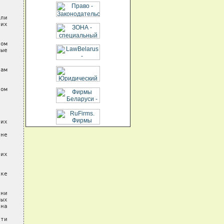
ли

их

ом

ые

ам

ом

их

не

их

ке

ни

ых

на

ти
