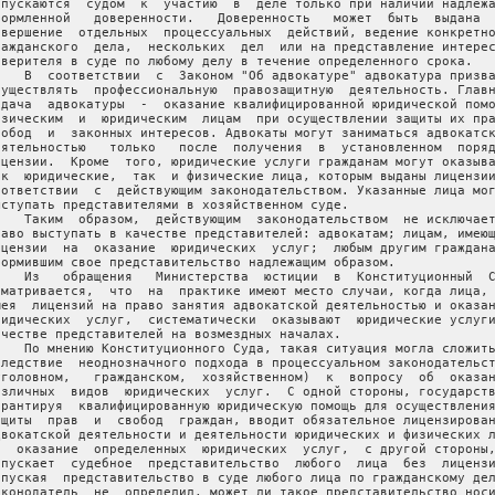
опускаются  судом  к  участию  в  деле только при наличии надлежа
формленной   доверенности.   Доверенность   может  быть  выдана  
овершение  отдельных  процессуальных  действий, ведение конкретно
ражданского  дела,  нескольких  дел  или на представление интерес
оверителя в суде по любому делу в течение определенного срока.

    В  соответствии  с  Законом "Об адвокатуре" адвокатура призва
существлять  профессиональную  правозащитную  деятельность. Главн
адача  адвокатуры  -  оказание квалифицированной юридической помо
изическим  и  юридическим  лицам  при осуществлении защиты их пра
вобод  и  законных интересов. Адвокаты могут заниматься адвокатск
еятельностью   только   после  получения  в  установленном  поряд
ицензии.  Кроме  того, юридические услуги гражданам могут оказыва
ак  юридические,  так  и физические лица, которым выданы лицензии
оответствии  с  действующим законодательством. Указанные лица мог
ыступать представителями в хозяйственном суде.

    Таким  образом,  действующим  законодательством  не исключает
раво выступать в качестве представителей: адвокатам; лицам, имеющ
ицензии  на  оказание  юридических  услуг;  любым другим граждана
формившим свое представительство надлежащим образом.

    Из   обращения   Министерства  юстиции  в  Конституционный  С
сматривается,  что  на  практике имеют место случаи, когда лица, 
мея  лицензий на право занятия адвокатской деятельностью и оказан
ридических  услуг,  систематически  оказывают  юридические услуги
ачестве представителей на возмездных началах.

    По мнению Конституционного Суда, такая ситуация могла сложить
следствие  неоднозначного подхода в процессуальном законодательст
уголовном,   гражданском,  хозяйственном)  к  вопросу  об  оказан
азличных  видов  юридических  услуг.  С одной стороны, государств
арантируя  квалифицированную юридическую помощь для осуществления
ащиты  прав  и  свобод  граждан, вводит обязательное лицензирован
двокатской деятельности и деятельности юридических и физических л
а  оказание  определенных  юридических  услуг,  с другой стороны,
опускает  судебное  представительство  любого  лица  без  лицензи
опуская  представительство в суде любого лица по гражданскому дел
аконодатель  не  определил, может ли такое представительство носи