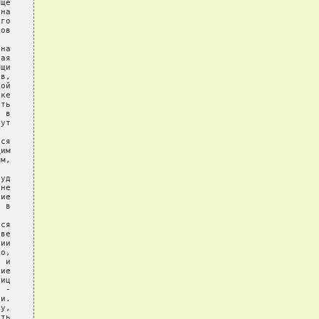
ще

на

го

ов

на

ая

щи

в,

ой

ке

ть

 в

ут

ся

им

м,

уд

не

ие

 в

ся

ве

ии

о,

 и

ие

иц

 -

и.

у,

ть
