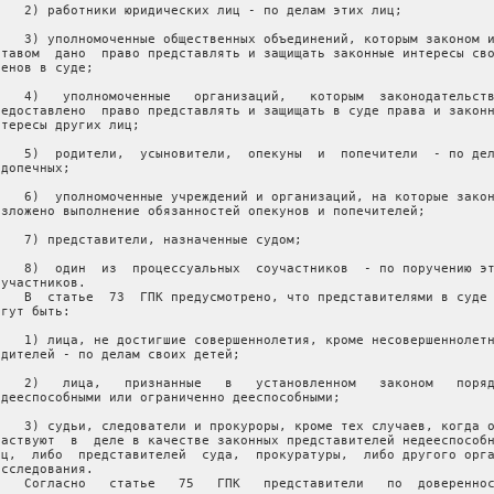
    2) работники юридических лиц - по делам этих лиц;

    3) уполномоченные общественных объединений, которым законом и
ставом  дано  право представлять и защищать законные интересы сво
ленов в суде;

    4)   уполномоченные   организаций,   которым  законодательств
редоставлено  право представлять и защищать в суде права и законн
нтересы других лиц;

    5)  родители,  усыновители,  опекуны  и  попечители  - по дел
допечных;

    6)  уполномоченные учреждений и организаций, на которые закон
озложено выполнение обязанностей опекунов и попечителей;

    7) представители, назначенные судом;

    8)  один  из  процессуальных  соучастников  - по поручению эт
участников.

    В  статье  73  ГПК предусмотрено, что представителями в суде 
гут быть:

    1) лица, не достигшие совершеннолетия, кроме несовершеннолетн
одителей - по делам своих детей;

    2)   лица,   признанные   в   установленном   законом   поряд
едееспособными или ограниченно дееспособными;

    3) судьи, следователи и прокуроры, кроме тех случаев, когда о
частвуют  в  деле в качестве законных представителей недееспособн
иц,  либо  представителей  суда,  прокуратуры,  либо другого орга
асследования.

    Согласно   статье   75   ГПК   представители   по  довереннос