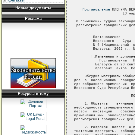
Контакты
Новые документы
Постановление
 ПЛЕНУМА ВЕРХОВНОГО СУДА РЕСПУБЛИКИ БЕЛАРУСЬ
                       13 марта 1997 г. N 6

 О применении судами законодательства, регулирующего
 рассмотрение гражданских дел в кассационном порядке

         -----------------------------------------------------------
         Постановление       утратило    силу постановлением Пленума
         Верховного    Суда   Республики Беларусь от 28 июня 2002 г.
         N 4 (Национальный  реестр    правовых     актов  Республики
         Беларусь, 2002 г., N 83, 6/332)

        ![Изменения и дополнения:
            Постановление   Пленума   Верховного   Суда   Республики
          Беларусь от 23 сентября 1999 г. N 11 (Национальный  реестр
          правовых  актов  Республики Беларусь, 1999 г., N 78, 6/56).]

     Обсудив материалы обобщения судебной практики  по  рассмотрению
дел  в  кассационном  порядке,  в  целях  устранения  недостатков  и
единообразного применения  процессуального  законодательства  Пленум
Верховного Суда Республики Беларусь

                           ПОСТАНОВЛЯЕТ:

     1. Обратить    внимание   судов   кассационной   инстанции   на
необходимость своевременного устранения ошибок,  допускаемых  судами
первой   инстанции,   обеспечения   правильного   и   единообразного
применения ими  законодательства,  соблюдения  установленных  сроков
рассмотрения гражданских дел.

     2. Разрешая  вопрос  о принятии кассационной жалобы (протеста),
тщательно проверять,  соблюдены ли установленные законом  условия  и
порядок   возбуждения   кассационного   производства,  в  частности:
обладает ли лицо,  подавшее жалобу (протест),  правом  кассационного
обжалования  (опротестования);  не  вступило ли решение,  на которое
подана  жалоба  (протест),  в  законную  силу  и  подлежит  ли   оно
обжалованию в кассационном порядке;  соблюдены ли требования закона,
предъявляемые к содержанию кассационной жалобы (протеста);  оплачена
ли   кассационная   жалоба   государственной   пошлиной  в  случаях,
предусмотренных законом.
     При  этом суду надлежит иметь в виду, что право на кассационное
обжалование  не  вступивших  в законную силу решений имеют не только
стороны и другие юридически заинтересованные в исходе дела лица,  но
и  иные  лица,  если  суд  вынес решение об их правах и обязанностях
(ст.399 ГПК).
         -----------------------------------------------------------
         Пункт второй дополнен абзацем вторым постановлением Пленума
         Верховного Суда Республики Беларусь  от 23 сентября 1999 г.
         N 11
         -----------------------------------------------------------

     3.  В  целях  обеспечения  подготовки  дела  к  рассмотрению  в
кассационном порядке судья при приеме кассацио
Реклама
Ресурсы в тему