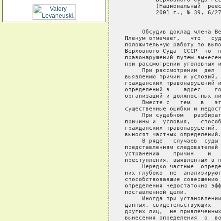
         (Национальный  реес
         2001 г., № 39, 6/27
     Обсудив доклад члена Ве
Пленум отмечает,   что   суд
положительную работу по выпо
Верховного Суда  СССР  по  п
правонарушений путем вынесен
при рассмотрении уголовных и
     При рассмотрении  дел  
выявлению причин и условий, 
гражданских правонарушений и
определений в    адрес    го
организаций и должностных ли
     Вместе с   тем   в   эт
существенные ошибки и недост
     При судебном   разбират
причины и  условия,   способ
гражданских правонарушений, 
выносят частных определений.
     В ряде   случаев  суды 
представлениям следователей 
устранению    причин    и   
преступления, выявленных в п
     Нередко частные  опреде
них глубоко  не  анализируют
способствовавшие совершению 
определения недостаточно эфф
поставленной цели.

     Иногда при установлении
данных, свидетельствующих   
других лиц,  не привлеченных
вынесения определения  о  во