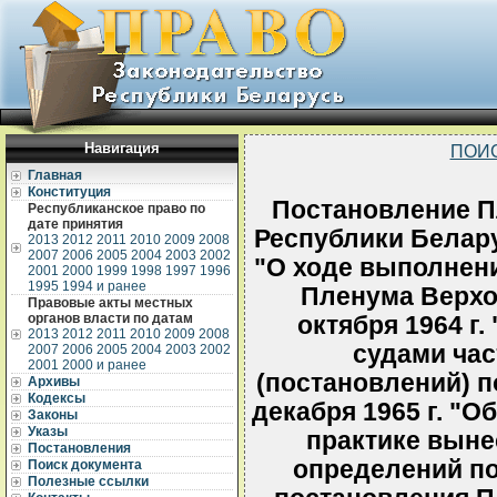
Навигация
ПОИ
Главная
Конституция
Постановление П
Республиканское право по
дате принятия
Республики Белару
2013
2012
2011
2010
2009
2008
2007
2006
2005
2004
2003
2002
"О ходе выполнени
2001
2000
1999
1998
1997
1996
1995
1994 и ранее
Пленума Верхо
Правовые акты местных
органов власти по датам
октября 1964 г
2013
2012
2011
2010
2009
2008
судами ча
2007
2006
2005
2004
2003
2002
2001
2000 и ранее
(постановлений) п
Архивы
Кодексы
декабря 1965 г. "О
Законы
Указы
практике выне
Постановления
определений по
Поиск документа
Полезные ссылки