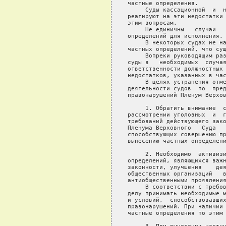
частные определения.

     Суды кассационной  и  н
реагируют на эти недостатки 
этим вопросам.

     Не единичны   случаи   
определений для исполнения.

     В некоторых судах не на
частных определений, что сущ
     Вопреки руководящим раз
суды в   необходимых  случая
ответственности должностных 
недостатков, указанных в час
     В целях устранения отме
деятельности судов  по  пред
правонарушений Пленум Верхов
     1. Обратить внимание  с
рассмотрении уголовных  и  г
требований действующего зако
Пленума Верховного   Суда   
способствующих совершению пр
вынесению частных определени
     2. Необходимо  активизи
определений, являющихся важн
законности, улучшения    дея
общественных организаций   в
антиобщественными проявления
     В соответствии с требов
делу принимать необходимые м
и условий,  способствовавших
правонарушений. При наличии 
частные определения по этим 