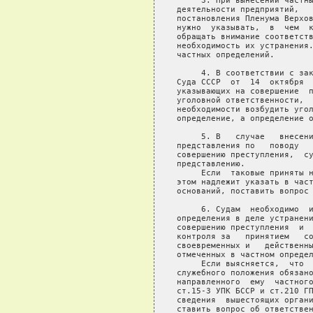
     3. При вынесении частны
деятельности предприятий,   
постановления Пленума Верхов
нужно  указывать,  в  чем  к
обращать внимание соответств
необходимость их устранения.
частных определений.

     4. В соответствии с зак
Суда СССР  от  14  октября  
указывающих на совершение  п
уголовной ответственности,  
необходимости возбудить угол
определение, а определение о
     5. В   случае   внесени
представления по   поводу   
совершению преступления,  су
представлению.

     Если  таковые приняты н
этом надлежит указать в част
оснований, поставить вопрос 
     6. Судам  необходимо  и
определения в деле устранени
совершению преступления  и  
контроля за   принятием   со
своевременных и   действенны
отмеченных в частном определ
     Если выясняется,  что  
служебного положения обязано
направленного  ему  частного
ст.15-3 УПК БССР и ст.210 ГП
сведения  вышестоящих органи
ставить вопрос об ответствен