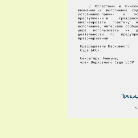
     7. Областным  и  Минско
внимания на  выполнение  суд
устранению причин    и    ус
преступлений и     гражданск
анализировать   практику   в
исполнение, материалы обобще
шире   использовать   их   д
деятельности   по   предупре
правонарушений.

 Председатель Верховного

 Суда БССР                  
 Секретарь Пленума,

 член Верховного Суда БССР  
Преды
<