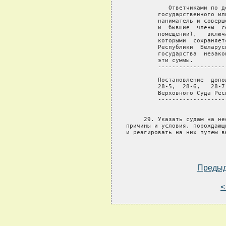
Преды
<