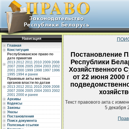
Навигация
ПОИ
Главная
Конституция
Постановление П
Республиканское право по
дате принятия
Республики Бела
2013
2012
2011
2010
2009
2008
2007
2006
2005
2004
2003
2002
Хозяйственного С
2001
2000
1999
1998
1997
1996
1995
1994 и ранее
от 22 июня 2000 
Правовые акты местных
органов власти по датам
подведомственно
2013
2012
2011
2010
2009
2008
хозяйст
2007
2006
2005
2004
2003
2002
2001
2000 и ранее
Архивы
Текст правового акта с изме
Кодексы
5 декабря 
Законы
Указы
Постановления
Прав
Поиск документа
Полезные ссылки