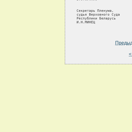
Преды
<