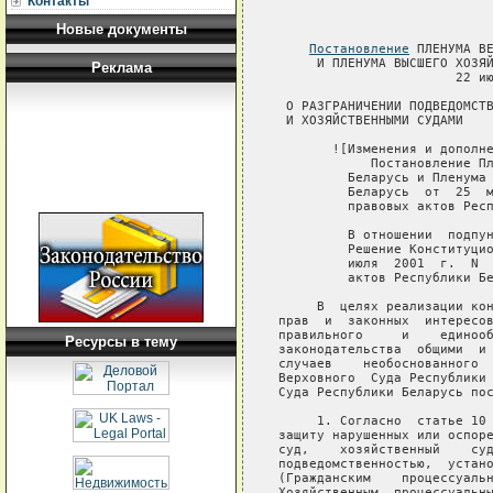
Контакты
Новые документы
Постановление
 ПЛЕНУМА ВЕРХОВНОГО СУДА РЕСПУБЛИКИ БЕЛАРУСЬ
     И ПЛЕНУМА ВЫСШЕГО ХОЗЯЙСТВЕННОГО СУДА РЕСПУБЛИКИ БЕЛАРУСЬ
                       22 июня 2000 г. N 4/3

 О РАЗГРАНИЧЕНИИ ПОДВЕДОМСТВЕННОСТИ ДЕЛ МЕЖДУ ОБЩИМИ
 И ХОЗЯЙСТВЕННЫМИ СУДАМИ

       ![Изменения и дополнения:
            Постановление Пленума    Верховного    Суда   Республики
         Беларусь и Пленума Высшего Хозяйственного  Суда  Республики
         Беларусь  от  25  марта 2004 г.  № 2/6 (Национальный реестр
         правовых актов Республики Беларусь, 2004 г., № 59, 6/403).

         В отношении  подпункта  7.4  настоящего  постановления  см.
         Решение Конституционного Суда  Республики  Беларусь  от  12
         июля  2001  г.  N  P-124/2001 (Национальный реестр правовых
         актов Республики Беларусь, 2001 г., N 67, 6/294).]

     В  целях реализации конституционных гарантий на судебную защиту
прав  и  законных  интересов граждан, юридических лиц и государства,
правильного     и    единообразного    применения       действующего
законодательства  общими  и  хозяйственными  судами и предотвращения
случаев    необоснованного   отказа  в  принятии  заявлений   Пленум
Верховного  Суда Республики Беларусь и Пленум Высшего Хозяйственного
Суда Республики Беларусь постановляют:

     1. Согласно  статье 10 Гражданского кодекса Республики Беларусь
защиту нарушенных или оспоренных гражданских прав осуществляют общий
суд,    хозяйственный    суд,   третейский  суд  в  соответствии   с
подведомственностью,  установленной процессуальным законодательством
(Гражданским    процессуальным    кодексом  Республики  Беларусь   и
Хозяйственным  процессуальным  кодексом  Республики  Беларусь, далее
соответственно  -  ГПК  и ХПК, другими законодательными актами), а в
предусмотренных   законодательством  случаях  -  в  соответствии   с
договором.
     Защита   гражданских  прав  в  административном   (внесудебном)
порядке    осуществляется    лишь    в    случаях,   предусмотренных
законодательством.  Решение,  принятое  в  административном порядке,
может  быть  обжаловано  в  суд  -  общий  или  хозяйственный  -   в
соответствии с их компетенцией.

     2. В    соответствии    с    правилами      подведомственности,
установленными  процессуальным  законом (статья 37 ГПК), общим судам
подведомственны дела:
     по  спорам,  возникающим  из  гражданских,  семейных, трудовых,
жилищных,  земельных отношений, отношений по использованию природных
ресурсов,  а  также окружающей ср
Реклама
Ресурсы в тему