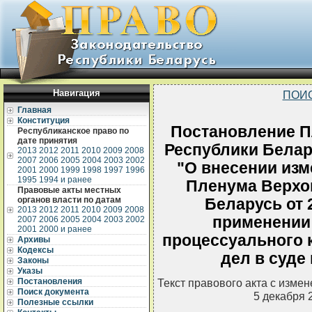
Навигация
ПОИ
Главная
Конституция
Постановление П
Республиканское право по
дате принятия
Республики Белару
2013
2012
2011
2010
2009
2008
2007
2006
2005
2004
2003
2002
"О внесении изм
2001
2000
1999
1998
1997
1996
1995
1994 и ранее
Пленума Верхо
Правовые акты местных
органов власти по датам
Беларусь от 2
2013
2012
2011
2010
2009
2008
применении
2007
2006
2005
2004
2003
2002
2001
2000 и ранее
процессуального 
Архивы
Кодексы
дел в суде
Законы
Указы
Постановления
Текст правового акта с изме
Поиск документа
5 декабря 
Полезные ссылки