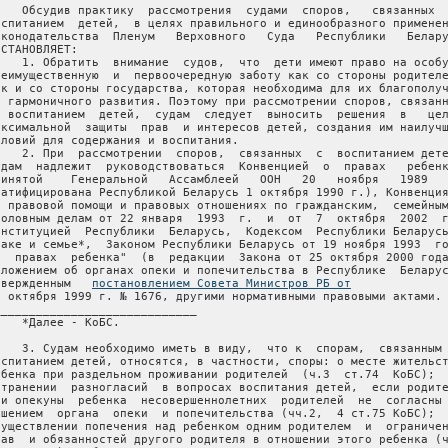
    Обсудив практику  рассмотрения  судами  споров,   связанных  
оспитанием  детей,  в целях правильного и единообразного применен
аконодательства  Пленум   Верховного   Суда   Республики   Белару
СТАНОВЛЯЕТ:

    1. Обратить  внимание  судов,  что  дети имеют право на особу
реимущественную  и  первоочередную заботу как со стороны родителе
ак и со стороны государства, которая необходима для их благополуч
  гармоничного развития. Поэтому при рассмотрении споров, связанн
  воспитанием  детей,  судам  следует  выносить  решения  в   цел
аксимальной  защиты  прав  и интересов детей, создания им наилучш
словий для содержания и воспитания.

    2. При  рассмотрении  споров,  связанных  с  воспитанием дете
удам  надлежит  руководствоваться  Конвенцией  о  правах   ребенк
ринятой    Генеральной   Ассамблеей   ООН   20   ноября   1989   
ратифицирована Республикой Беларусь 1 октября 1990 г.), Конвенция
  правовой помощи и правовых отношениях по гражданским,  семейным
головным делам от 22 января  1993  г.  и  от  7  октября  2002  г
онституцией  Республики  Беларусь,  Кодексом  Республики Беларусь
раке и семье*,  Законом Республики Беларусь от 19 ноября 1993  го
О  правах  ребенка"  (в  редакции  Закона от 25 октября 2000 года
оложением об органах опеки и попечительства в Республике  Беларус
твержденным   
постановлением Совета Министров РБ от
 
28 октября 1999 г. № 1676, другими нормативными правовыми актами.
______________________________
     *Далее - КоБС.

     3. Судам необходимо иметь в виду,  что к  спорам,  связанным  с
воспитанием детей, относятся, в частности, споры: о месте жительства
ребенка при раздельном проживании родителей  (ч.3  ст.74  КоБС);  об
устранении  разногласий  в вопросах воспитания детей,  если родители
или опекуны  ребенка  несовершеннолетних  родителей  не  согласны  с
решением  органа  опеки  и попечительства (чч.2,  4 ст.75 КоБС);  об
осуществлении попечения над ребенком одним родителем  и  ограничении
прав  и обязанностей другого родителя в отношении этого ребенка (ч.4
ст.76 КоБС);  об участии отдельно проживающего родителя в воспитании
детей  (ст.77  КоБС);  об устранении препятствий к общению с внуками
деда и бабки (ст.78  КоБС);  о  возврате  родителям  детей  от  лиц,
удерживающих  их  у  себя  без  законных  оснований (ст.79 КоБС);  о
возврате  опекунам  (попечителям)  подопечных,  а   также   приемным
родителям  детей  от  лиц,  удерживающих  их  у  себя  без  законных
оснований (ст.159, ч.3 ст.173 КоБС).
     4. Разъяснить судам, что заявление о возбуждении дела по спору,
связанному с воспитанием детей,  принимается к производству  суда  с
соблюдением правил подсудности, установленных ст.ст.46, 47 ГПК. Если
требования  заявлены  вместе  с  иском  о  расторжении   брака,   то
применяются   правила   подсудности,   установленные   для   иска  о
расторжении брака.
     Подсудность дел, в которых участвуют иностранные граждане, лица
без  гражданства,  а  также  дел,  по которым хотя бы одна из сторон
проживает    за   пределами  Республики  Беларусь,  определяется   в
соответствии со ст.544 ГПК.
     Для граждан государств - участников Конвенций о правовой помощи
и  правовых  отношениях  по  гражданским, семейным и уголовным делам
суды  Республики Беларусь компетентны рассматривать споры, связанные
с   воспитанием  детей,  если  родители  и  дети  имеют   постоянное
совместное  место жительства в Республике Беларусь, а при отсутствии
постоянного  совместного  места  жительства родителей и детей - если
ребенок является гражданином Республики Беларусь.
     5. Судам надо учитывать, что правоотношения между родителями по
вопросам, связанным с воспитанием детей, являются длящимися, поэтому
наличие решения суда не является препятствием для возбуждения нового
дела  между  теми  же сторонами и о том же предмете, если изменились
обстоятельства, на которых основано решение.
     6. В  целях обеспечения своевременного и правильного разрешения
споров,  связанных  с  воспитанием  детей,  суды  обязаны  проводить
надлежащую  подготовку  дел к судебному разбирательству, обращая при
этом особое внимание на качество представляемых суду органом опеки и
попечительства    документов,   и  при  наличии  недостатков  в   их
составлении   принимать  меры  к  устранению  этих  недостатков   до
назначения дела к судебному разбирательству.
     В порядке ст.261  ГПК  судья  вызывает  стороны  для  опроса  и
уточнения  их  позиции по возникшему спору,  а также определяет круг
доказательств,  необходимых  для   выяснения   обстоятельств   дела,
совершает  иные  необходимые  действия  в  целях  обеспечения прав и
интересов детей,  в частности, разрешает вопросы о вызове в судебное
заседание  психолога,  о  назначении по делу судебно-психологической
экспертизы и др.
     7. Обратить   внимание   судов,  что  по  спорам,  связанным  с
воспитанием детей,  участие в деле  органа  опеки  и  попечительства
является обязательным (ст.86 КоБС).
     В соответствии с Положением об органах опеки и попечительства в
Республике  Беларусь осуществление функций по опеке и попечительству
в  отношении несовершеннолетних лиц возложено на управления (отделы)
образования  местных  исполнительных  и  распорядительных органов. В
деле  по  спору,  связанному  с  воспитанием  детей,  орган  опеки и
попечительства    может    выступать   как  государственный   орган,
уполномоченный дать заключение по делу.
     Во всех    случаях    суд    не   вправе   назначить   судебное
разбирательство  до  получения  от  органа  опеки  и  попечительства
заключения  по  делу.  Поэтому  если при подаче искового заявления о
возбуждении дела к нему не было приложено заключение органа опеки  и
попечительства по существу спора, то при подготовке дела к судебному
разбирательству суд обязан поручить органу  опеки  и  попечительства
провести  обследование условий жизни ребенка и лиц,  претендующих на
его воспитание, и дать заключение по существу спора.
     8. Судам    нужно    обращать   особое  внимание  на   качество
обследования    жилищно-бытовых    условий  жизни  ребенка  и   лиц,
претендующих  на  его  воспитание,  что оформляется соответствующими
актами, в которых отражаются материально-бытовые условия, санитарное
состояние  жилых  помещений,  характер взаимоотношений в семье, иные
обстоятельства,  имеющие значение для правильного вывода по существу
спора.  К  актам  могут  быть  приложены  документы,  относящиеся  к
исследуемому вопросу. Акты с приложенными документами в обязательном
порядке приобщаются к заключению и вместе с ним направляются в суд.
     Заключение  органа  опеки  и попечительства составляется в виде
отдельного  документа  на  основании  актов  обследования  и  должно
представлять  собой  подробный анализ всех обстоятельств, касающихся
условий  жизни ребенка и его взаимоотношений с лицами, претендующими
на  его  воспитание, и содержать вывод по существу спора. Заключение
подписывается  уполномоченным  должностным лицом управления (отдела)
образования местного исполнительного и распорядительного органа.
     При  недостаточно компетентном и квалифицированном обследовании
и   выводах,  противоречащих  обстоятельствам  дела,  а  также   при
необходимости  проверить  объективность  позиции лица, производящего
обследование,    суд    вправе   вынести  определение  о   повторном
обследовании. Несогласие с заключением органа опеки и попечительства
должно  быть  изложено  в  мотивировочной  части решения в случае ее
составления.
     9. Разъяснить судам,  что по смыслу ч.2 ст.75 КоБС  разногласия
между  родителями  в  вопросах  воспитания детей разрешаются органом
опеки и попечительства.
     Решение  органа  опеки  и  попечительства,  принятое с участием
родителей,  по вопросам, относящимся к воспитанию детей, оформляется
соответствующим  документом  и  подлежит  исполнению  родителями   в
добровольном  порядке.  При несогласии родителей или одного из них с
принятым    решением    либо  неисполнении  его  впоследствии   спор
разрешается судом в порядке искового производства.
     Суд  не  вправе  отказать  в  возбуждении  дела  и тогда, когда
родители по вопросам воспитания детей в орган опеки и попечительства
не    обращались.   В  таких  случаях  заключение  органа  опеки   и
попечительства  об  участии родителей в воспитании детей должно быть
истребовано судом при подготовке дела к судебному разбирательству.
     10. Разрешая спор о месте жительства ребенка при раздельном (по
разным адресам) проживании родителей (независимо от того, состоят ли
они  в  браке),  суд  принимает  во  внимание  возраст  ребенка, его
привязанность  к  каждому  из  родителей,  братьям,  сестрам, другим
членам  семьи,  нравственные  и  иные качества родителей, отношения,
сложившиеся  между  каждым из родителей и ребенком, степень заботы и
внимания,  проявляемых  к  ребенку  со стороны родителей с учетом их
рода  деятельности,  режима  работы, иных условий жизни, возможность
обеспечения каждым из них надлежащих материально-бытовых условий для
воспитания  и  развития  ребенка,  а  также  другие  обстоятельства,
сложившиеся в месте проживания каждого из родителей.
     Преимущество    в   материально-бытовом  положении  одного   из
родителей  само  по  себе  не  является  безусловным  основанием для
передачи ему ребенка на воспитание.
     Если родители  проживают  хотя  и  обособленно,  но  по  одному
адресу,  то  спор  о месте жительства ребенка не возникает.  В таких
случаях возможны споры о  порядке  участия  родителей  в  воспитании
ребенка.
     11. Судам надлежит иметь в виду,  что ребенок, достигший десяти
лет,  вправе  сам  выбрать,  с  кем  из родителей он будет проживать
(ст.185 КоБС).  Желание ребенка о том,  с кем из родителей он  будет
проживать,   выясняется   органами   опеки   и  попечительства.  При
необходимости оно может быть также выяснено и судом как  в  процессе
подготовки дела к судебному разбирательству,  так и в ходе судебного
заседания путем личной  беседы  в  присутствии  педагога.  При  этом
определяется,  является  ли  желание  ребенка  искренним,  к кому из
родителей он больше привязан,  не оказывалось ли на него воздействие
со стороны одного из родителей или других лиц (деда,  бабки, старших
братьев и сестер,  других родственников и  заинтересованных  лиц)  и
т.п.  Справка о результатах беседы составляется судьей и приобщается
к материалам дела.
     Суд  принимает решение с учетом желания ребенка, за исключением
случаев, когда это противоречит его интересам.
     12. Разъяснить  судам,  что  право на общение с детьми является
неотъемлемым  от  права  на  участие  в  воспитании.   Поэтому   при
разрешении споров о порядке общения отдельно проживающего родителя с
детьми (ч.1 ст.77 КоБС), а также об ограничении общения суду следует
руководствоваться положениями ст.75 КоБС.
     По  таким  искам  суду,  учитывая  конкретные   обстоятельства,
необходимо  определить, как часто будет происходить общение родителя
с детьми (количество встреч в месяц, в неделю, по выходным), в каком
месте  (в  доме  матери,  отца,  в школе, в детском саду и т.д.) и в
течение  какого  времени  (день,  сутки,  несколько часов, на период
отпуска  родителя  и т.п.). При этом принимается во внимание возраст
детей,  состояние  здоровья,  привязанность к каждому из родителей и
другие обстоятельства, способные оказать воздействие на физическое и
психическое здоровье детей, их нравственное ра