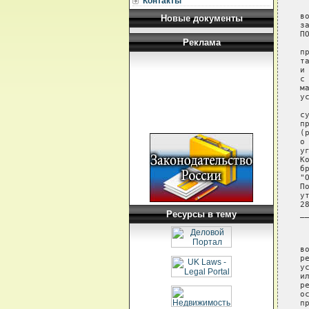
Контакты
 
в
Новые документы
з
ПО
Реклама
 
п
т
и
с
м
у
 
с
п
(
о
у
К
б
"
П
у
Ресурсы в тему