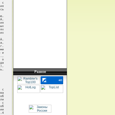
 с

ия

сь

ю,

й,

ия

ых

ях

их

й,

а,

г.

ми

 и

.,

 о

да

),

ь,

Разное