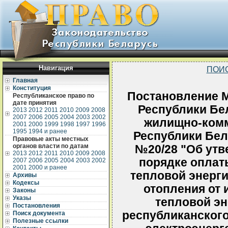
Навигация
ПОИ
Главная
Конституция
Постановление М
Республиканское право по
дате принятия
Республики Бе
2013
2012
2011
2010
2009
2008
2007
2006
2005
2004
2003
2002
жилищно-комм
2001
2000
1999
1998
1997
1996
1995
1994 и ранее
Республики Бела
Правовые акты местных
органов власти по датам
№20/28 "Об утв
2013
2012
2011
2010
2009
2008
порядке оплат
2007
2006
2005
2004
2003
2002
2001
2000 и ранее
тепловой энерги
Архивы
Кодексы
отопления от 
Законы
Указы
тепловой эн
Постановления
республиканского
Поиск документа
Полезные ссылки