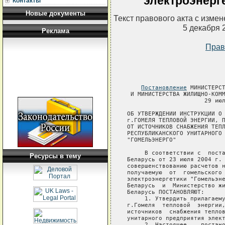
электроэнерг
Контакты
Новые документы
Текст правового акта с изме
5 декабря 
Реклама
Прав
Постановление
 МИНИСТЕРСТВА ЭНЕРГЕТИКИ РЕСПУБЛИКИ БЕЛАРУСЬ
 И МИНИСТЕРСТВА ЖИЛИЩНО-КОММУНАЛЬНОГО ХОЗЯЙСТВА РЕСПУБЛИКИ БЕЛАРУСЬ
                      29 июля 2004 г. № 20/28

ОБ УТВЕРЖДЕНИИ ИНСТРУКЦИИ О ПОРЯДКЕ ОПЛАТЫ НАСЕЛЕНИЕМ
г.ГОМЕЛЯ ТЕПЛОВОЙ ЭНЕРГИИ, ПОЛУЧАЕМОЙ ДЛЯ НУЖД ОТОПЛЕНИЯ
ОТ ИСТОЧНИКОВ СНАБЖЕНИЯ ТЕПЛОВОЙ ЭНЕРГИЕЙ ГОМЕЛЬСКОГО
РЕСПУБЛИКАНСКОГО УНИТАРНОГО ПРЕДПРИЯТИЯ ЭЛЕКТРОЭНЕРГЕТИКИ
"ГОМЕЛЬЭНЕРГО"

     В соответствии с  постановлением  Совета  Министров  Республики
Беларусь от 23 июля 2004 г.  № 905 "Об осуществлении эксперимента по
совершенствованию расчетов населения г.Гомеля за  тепловую  энергию,
получаемую  от  гомельского  республиканского унитарного предприятия
электроэнергетики "Гомельэнерго" Министерство энергетики  Республики
Беларусь  и  Министерство жилищно-коммунального хозяйства Республики
Беларусь ПОСТАНОВЛЯЮТ:
     1. Утвердить прилагаемую Инструкцию о порядке оплаты населением
г.Гомеля  тепловой  энергии,  получаемой  для  нужд   отопления   от
источников  снабжения тепловой энергией гомельского республиканского
унитарного предприятия электроэнергетики "Гомельэнерго".
     2. Настоящее    постановление    вступает  в  силу  с   момента
официального опубликования.

Исполняющий обязанности              Министр
Министра энергетики                  жилищно-коммунального хозяйства
Республики Беларусь                  Республики Беларусь
         Э.Ф.Товпенец                         В.М.Белохвостов

СОГЛАСОВАНО
Министр экономики
Республики Беларусь
         Н.П.Зайченко
29.07.2004

                                             УТВЕРЖДЕНО
                                             Постановление
                                             Министерства энергетики
                                             Республики Беларусь
                                             и Министерства
                                             жилищно-коммунального
                                             хозяйства
                                             Республики Беларусь
                                             29.07.2004 № 20/28

ИНСТРУКЦИЯ
о порядке оплаты населением г.Гомеля тепловой энергии,
получаемой для нужд отопления от источников снабжения
тепловой энергией гомельского республиканского унитарного
предприятия электроэнергетики "Гомельэнерго"

                              ГЛАВА 1
                          ОБЩИЕ ПОЛОЖЕНИЯ

     1. Инструкция о порядке  оплаты  населением  г.Гомеля  тепловой
энергии,  получа
Ресурсы в тему