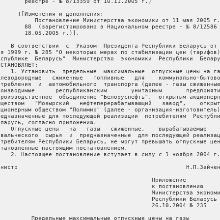
        реестре - № 8/13359 от 10.11.2005 г.)   

      ![Изменения и дополнения:

           Постановление Министерства экономики от 11 мая 2005 г.
        88  (зарегистрировано в Национальном реестре - № 8/12586 
        18.05.2005 г.)].

    В соответствии  с  Указом  Президента Республики Беларусь от 
ая 1999 г. № 285 "О некоторых мерах по стабилизации цен (тарифов)
еспублике  Беларусь"  Министерство  экономики  Республики  Белару
СТАНОВЛЯЕТ:

    1. Установить  предельные  максимальные  отпускные цены на га
глеводородные   сжиженные   топливные   для    коммунально-бытово
отребления  и  автомобильного  транспорта (далее - газы сжиженные
роизводимые      республиканским       унитарным       предприяти
Производственное  объединение "Белоруснефть",  открытым акционерн
бществом   "Мозырский   нефтеперерабатывающий   завод",    открыт
кционерным обществом "Полимир" (далее - организация-изготовитель)
редназначенные для последующей реализации  потребителям  Республи
еларусь, согласно приложению.

    Отпускные цены   на   газы   сжиженные,    вырабатываемые    
авальческого  сырья  и  предназначенные  для последующей реализац
отребителям Республики Беларусь, не могут превышать отпускные цен
становленные настоящим постановлением.

    2. Настоящее постановление вступает в силу с 1 ноября 2004 г.
инистр                                                 Н.П.Зайчен
                                             Приложение

                                             к постановлению

                                             Министерства экономи
                                             Республики Беларусь

                                             26.10.2004 № 235

          Предельные максимальные отпускные цены на газы
