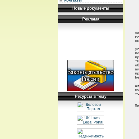
Контакты
 
Новые документы
 
 
 
Реклама
 
 
м
Р
ПО
 
у
п
п
"
о
а
п
Б
 
д
п
у
Ресурсы в тему
 
М
 
 
 
 
 
 