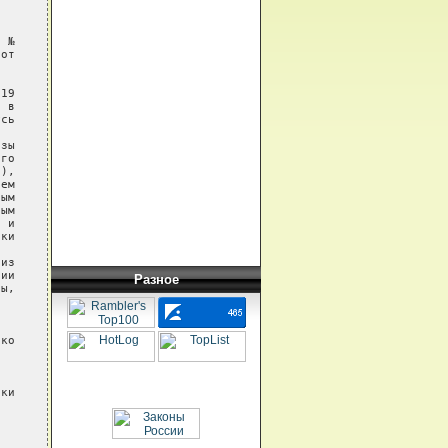
 №

от

19

 в

сь

зы

го

),

ем

ым

ым

 и

ки

из

ии

Разное
ы,



ко

ки
