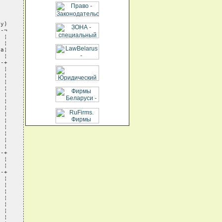
у)

-¬

 ¦

 ¦

а¦

 ¦

-+

 ¦

 ¦

 ¦

 ¦

 ¦

 ¦

 ¦

 ¦

 ¦

 ¦

 ¦

 ¦

 ¦

-+

 ¦

 ¦

-+

 ¦

 ¦

 ¦

 ¦

 ¦

 ¦

 ¦
