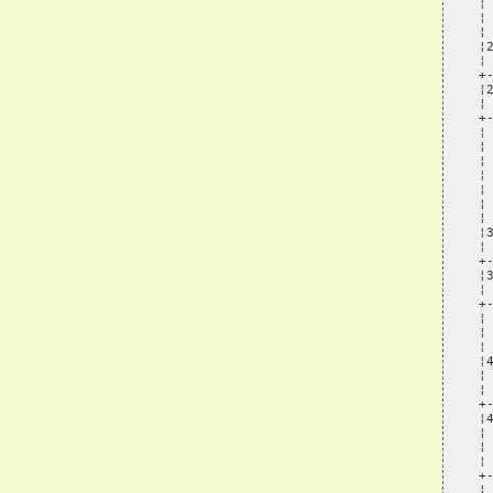
¦
¦
¦
¦
¦
+
¦
¦
+
¦
¦
¦
¦
¦
¦
¦
¦
¦
+
¦
¦
+
¦
¦
¦
¦
¦
¦
+
¦
¦
¦
¦
+
¦