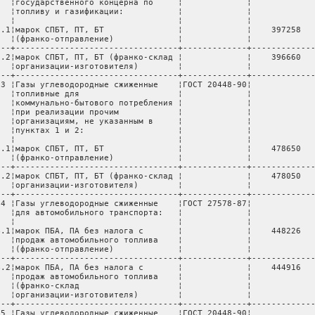
   ¦государственного концерна по     ¦             ¦             
   ¦топливу и газификации:           ¦             ¦             
   ¦                                 ¦             ¦             
2.1¦марок СПБТ, ПТ, БТ               ¦             ¦    397258   
   ¦(франко-отправление)             ¦             ¦             
---+---------------------------------+-------------+-------------
2.2¦марок СПБТ, ПТ, БТ (франко-склад ¦             ¦    396660   
   ¦организации-изготовителя)        ¦             ¦             
---+---------------------------------+-------------+-------------
 3 ¦Газы углеводородные сжиженные    ¦ГОСТ 20448-90¦             
   ¦топливные для                    ¦             ¦             
   ¦коммунально-бытового потребления ¦             ¦             
   ¦при реализации прочим            ¦             ¦             
   ¦организациям, не указанным в     ¦             ¦             
   ¦пунктах 1 и 2:                   ¦             ¦             
   ¦                                 ¦             ¦             
3.1¦марок СПБТ, ПТ, БТ               ¦             ¦    478650   
   ¦(франко-отправление)             ¦             ¦             
---+---------------------------------+-------------+-------------
3.2¦марок СПБТ, ПТ, БТ (франко-склад ¦             ¦    478050   
   ¦организации-изготовителя)        ¦             ¦             
---+---------------------------------+-------------+-------------
 4 ¦Газы углеводородные сжиженные    ¦ГОСТ 27578-87¦             
   ¦для автомобильного транспорта:   ¦             ¦             
   ¦                                 ¦             ¦             
4.1¦марок ПБА, ПА без налога с       ¦             ¦    448226   
   ¦продаж автомобильного топлива    ¦             ¦             
   ¦(франко-отправление)             ¦             ¦             
---+---------------------------------+-------------+-------------
4.2¦марок ПБА, ПА без налога с       ¦             ¦    444916   
   ¦продаж автомобильного топлива    ¦             ¦             
   ¦(франко-склад                    ¦             ¦             
   ¦организации-изготовителя)        ¦             ¦             
---+---------------------------------+-------------+-------------
 5 ¦Газы углеводородные сжиженные    ¦ГОСТ 20448-90¦             