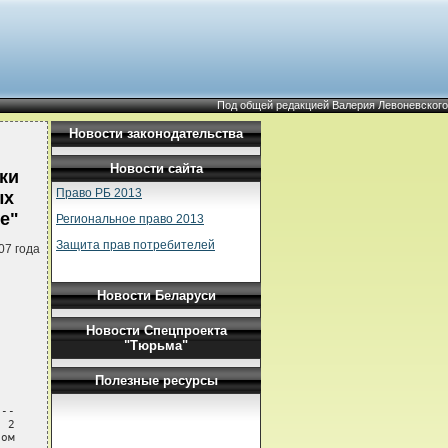
Под общей редакцией Валерия Левоневского
Новости законодательства
Новости сайта
ки
Право РБ 2013
ых
е"
Региональное право 2013
Защита прав потребителей
07 года
Новости Беларуси
Новости Спецпроекта
"Тюрьма"
Полезные ресурсы
--

 2

ом
