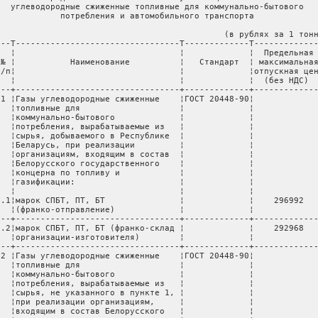
   углеводородные сжиженные топливные для коммунально-бытового

             потребления и автомобильного транспорта

                                              (в рублях за 1 тонн
---T---------------------------------T-------------T-------------
   ¦                                 ¦             ¦  Предельная 
 № ¦           Наименование          ¦   Стандарт  ¦ максимальная
п/п¦                                 ¦             ¦отпускная цен
   ¦                                 ¦             ¦  (без НДС)  
---+---------------------------------+-------------+-------------
 1 ¦Газы углеводородные сжиженные    ¦ГОСТ 20448-90¦             
   ¦топливные для                    ¦             ¦             
   ¦коммунально-бытового             ¦             ¦             
   ¦потребления, вырабатываемые из   ¦             ¦             
   ¦сырья, добываемого в Республике  ¦             ¦             
   ¦Беларусь, при реализации         ¦             ¦             
   ¦организациям, входящим в состав  ¦             ¦             
   ¦Белорусского государственного    ¦             ¦             
   ¦концерна по топливу и            ¦             ¦             
   ¦газификации:                     ¦             ¦             
   ¦                                 ¦             ¦             
1.1¦марок СПБТ, ПТ, БТ               ¦             ¦    296992   
   ¦(франко-отправление)             ¦             ¦             
---+---------------------------------+-------------+-------------
1.2¦марок СПБТ, ПТ, БТ (франко-склад ¦             ¦    292968   
   ¦организации-изготовителя)        ¦             ¦             
---+---------------------------------+-------------+-------------
 2 ¦Газы углеводородные сжиженные    ¦ГОСТ 20448-90¦             
   ¦топливные для                    ¦             ¦             
   ¦коммунально-бытового             ¦             ¦             
   ¦потребления, вырабатываемые из   ¦             ¦             
   ¦сырья, не указанного в пункте 1, ¦             ¦             
   ¦при реализации организациям,     ¦             ¦             
   ¦входящим в состав Белорусского   ¦             ¦             