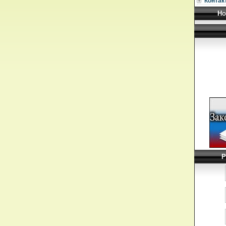
Контак
Но
Р