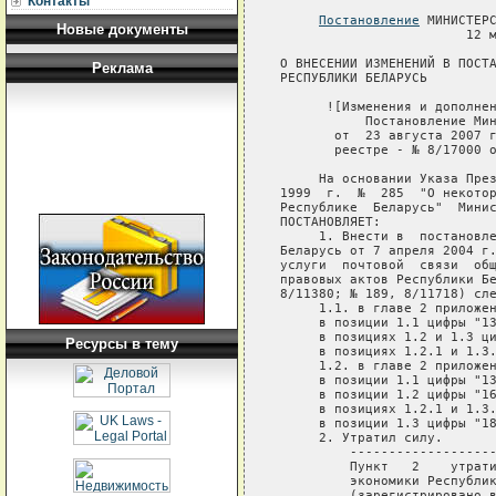
Контакты
Постановление
 МИНИСТЕРС
Новые документы
                        12 м
О ВНЕСЕНИИ ИЗМЕНЕНИЙ В ПОСТА
Реклама
РЕСПУБЛИКИ БЕЛАРУСЬ

      ![Изменения и дополнен
           Постановление Мин
       от  23 августа 2007 г
       реестре - № 8/17000 о
     На основании Указа През
1999  г.  №  285  "О некотор
Республике  Беларусь"  Минис
ПОСТАНОВЛЯЕТ:

     1. Внести в  постановле
Беларусь от 7 апреля 2004 г.
услуги  почтовой  связи  общ
правовых актов Республики Бе
8/11380; № 189, 8/11718) сле
     1.1. в главе 2 приложен
     в позиции 1.1 цифры "13
     в позициях 1.2 и 1.3 ци
Ресурсы в тему
     в позициях 1.2.1 и 1.3.
     1.2. в главе 2 приложен
     в позиции 1.1 цифры "13
     в позиции 1.2 цифры "16
     в позициях 1.2.1 и 1.3.
     в позиции 1.3 цифры "18
     2. Утратил силу. 

         -------------------
         Пункт   2    утрати
         экономики Республик
         (зарегистрировано в