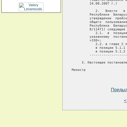
         24.08.2007 г.)

            2.   Внести   в 
         Республики  Беларус
         утверждении  прейск
         общего  пользования
         Республики  Беларус
         8/11471) следующие 
            2.1.  в  позиция
         указанному  постано
         «330»;

            2.2. в главе 2 п
            в позиции 5.1.1 
            в позиции 5.1.2 
         -------------------
     3. Настоящее постановле
Министр                     
Преды
<