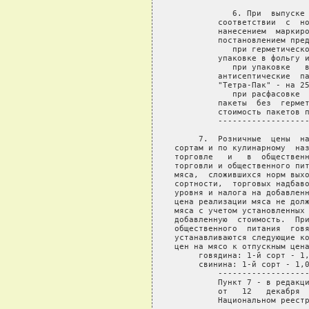
            6. При  выпуске 
         соответствии  с  но
         нанесением  маркиро
         постановлением пред
            при герметическо
         упаковке в фольгу и
            при упаковке   в
         антисептические  па
         "Тетра-Пак" - на 25
            при расфасовке  
         пакеты  без  гермет
         стоимость пакетов п
         -------------------
     7.  Розничные  цены  на
сортам и по кулинарному  наз
торговле   и   в  общественн
торговли и общественного пит
мяса,  сложившихся норм выхо
сортности,  торговых надбаво
уровня и налога на добавленн
цена реализации мяса не долж
мяса с учетом установленных 
добавленную  стоимость.  При
общественного  питания  говя
устанавливаются следующие ко
цен на мясо к отпускным цена
     говядина: 1-й сорт - 1,
     свинина: 1-й сорт - 1,0
         -------------------
         Пункт 7 - в редакци
         от   12   декабря  
         Национальном реестр