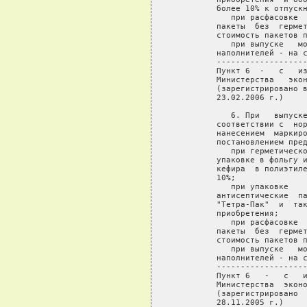
         соответствии с  нор
         нанесением  маркиро
         постановлением пред
            при герметическо
         упаковке в фольгу и
         кефира  в полиэтиле
         10%;

            при упаковке    
         антисептические  па
         "Тетра-Пак"  и  так
         приобретения;

            при расфасовке  
         пакеты  без  гермет
         стоимость пакетов п
            при выпуске   мо
         наполнителей - на с
         -------------------
         Пункт 6   -   с   и
         Министерства  эконо
         (зарегистрировано  
         28.11.2005 г.)
