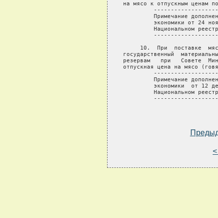
на мясо к отпускным ценам по
         -------------------
         Примечание дополнен
         экономики от 24 ноя
         Национальном реестр
         -------------------
     10.  При  поставке  мяс
государственный  материальны
резервам   при   Совете  Мин
отпускная цена на мясо (говя
         -------------------
         Примечание дополнен
         экономики  от 12 де
         Национальном реестр
         -------------------
Преды
<