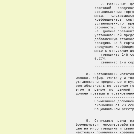
            7. Розничные  це
         сортовой   разделке
         организациями торго
         мяса,   сложившихся
         коэффициентов  сорт
         установленного  пре
         стоимость.  При это
         не  должна превышат
         установленной преде
         добавленную стоимос
         говядины на 3 сорта
         следующие коэффицие
         мясо к отпускным це
            говядина: 1-й со
         0,274;

            свинина: 1-й сор
         -------------------
     8.  Организации-изготов
молоко, кефир, сметану и тво
установлены предельные отпус
рентабельность по сезонам го
этом  в  целом  по  данной  
должен превышать установленн
         -------------------
         Примечание дополнен
         экономики от 23 сен
         Национальном реестр
         -------------------
     9.  Отпускные  цены  на
формируются  мясоперерабатыв
цен на мясо говядины и свини
настоящих примечаний коэффиц