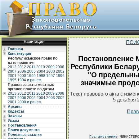
Навигация
ПОИ
Главная
Конституция
Постановление 
Республиканское право по
дате принятия
Республики Беларус
2013
2012
2011
2010
2009
2008
2007
2006
2005
2004
2003
2002
"О предельны
2001
2000
1999
1998
1997
1996
1995
1994 и ранее
значимые прод
Правовые акты местных
органов власти по датам
Текст правового акта с изме
2013
2012
2011
2010
2009
2008
2007
2006
2005
2004
2003
2002
5 декабря 
2001
2000 и ранее
Архивы
Прав
Кодексы
Законы
Указы
Постановления
Поиск документа
Полезные ссылки
Постановление
 МИНИСТЕРСТВА ЭКОНОМИКИ РЕСПУБЛИКИ БЕЛАРУСЬ
                       28 июня 2005 г. № 117

О ПРЕДЕЛЬНЫХ ЦЕНАХ НА СОЦИАЛЬНО ЗНАЧИМЫЕ ПРОДОВОЛЬСТВЕННЫЕ
ТОВАРЫ
         -----------------------------------------------------------
         Утратило  силу постановлением Министерства экономики от  30
         июня 2006 г. № 109 (зарегистрировано в Национальном реестре
         - № 8/14657 от 05.07.2006 г.)   

       ![Изменения и дополнения:
            Постановление Министерства экономики от 23 сентября 2005
         г.  № 165 (зарегистрировано  в  Национальном  реестре  -  №
         8/13161 от 28.09.2005 г.);
            Постановление Министерства экономики от 2 ноября 2005 г.
         №  188 (зарегистрировано в Национальном реестре - № 8/13352
         от 09.11.2005 г.);
            Постановление Министерства экономики от 9 ноября 2005 г.
         № 193 (зарегистрировано в Национальном реестре - №  8/13369
         от 14.11.2005 г.);
            Постановление Министерства экономики от 24  ноября  2005
         г.  №  205  (зарегистрировано  в  Национальном  реестре - №
         8/13433 от 28.11.2005 г.);
            Постановление Министерства  экономики от 12 декабря 2005
         г.  № 218 (зарегистрировано  в  Национальном  реестре  -  №
         8/13561 от 15.12.2005 г.);
            Постановление Министерства  экономики от 14 февраля 2006
         г.  № 27 (зарегистрировано   в  Национальном  реестре  -  №
         8/14014 от 23.02.2006 г.);
            Постановление Министерства  экономики  от 18 апреля 2006
         г.  № 62  (зарегистрировано  в  Национальном  реестре  -  №
         8/14318 от 20.04.2006 г.)].

     На основании пункта 2 Указа Президента Республики  Беларусь  от
19  мая  1999  г.  №  285  "О  некоторых  мерах  по стабилизации цен
(тарифов) в Республике  Беларусь",  постановления  Совета  Министров
Республики  Беларусь  от  18  июня  1999  г.  №  943 "Об утверждении
перечней социально значимых товаров (работ,  услуг) и  лекарственных
средств,   цены   (тарифы)  на  которые  регулируются  Министерством
экономики,  облисполкомами  и  Минским  горисполкомом"  Министерство
экономики Республики Беларусь ПОСТАНОВЛЯЕТ:
     1. Утвердить  предельные  отпускные  цены на социально значимые
продовольственные  товары  (хлеб  и  хлебобулочные из